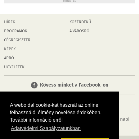
HIRDETÉS
HÍREK
KÖZÉRDEKŰ
PROGRAMOK
A VÁROSRÓL
CÉGREGISZTER
KÉPEK
APRÓ
ÜGYELETEK
Kövess minket a Facebook-on
A weboldal cookie-kat használ az online
felhasználói élmény növelése érdekében.
Tudj meg többet városodról! Hírek, programok, képek, napi
További információ erről
menü, cégek…. és minden, ami Győr
Adatvédelmi Szabályzatunkban