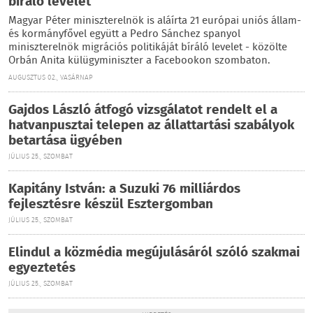
bíráló levelet
Magyar Péter miniszterelnök is aláírta 21 európai uniós állam-
és kormányfővel együtt a Pedro Sánchez spanyol
miniszterelnök migrációs politikáját bíráló levelet - közölte
Orbán Anita külügyminiszter a Facebookon szombaton.
AUGUSZTUS 02., VASÁRNAP
Gajdos László átfogó vizsgálatot rendelt el a
hatvanpusztai telepen az állattartási szabályok
betartása ügyében
JÚLIUS 25., SZOMBAT
Kapitány István: a Suzuki 76 milliárdos
fejlesztésre készül Esztergomban
JÚLIUS 25., SZOMBAT
Elindul a közmédia megújulásáról szóló szakmai
egyeztetés
JÚLIUS 25., SZOMBAT