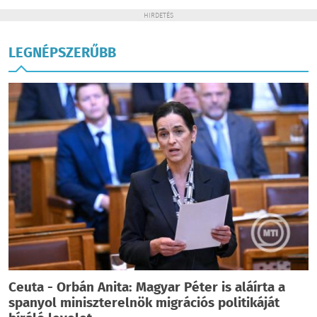
HIRDETÉS
LEGNÉPSZERŰBB
Ceuta - Orbán Anita: Magyar Péter is aláírta a
spanyol miniszterelnök migrációs politikáját