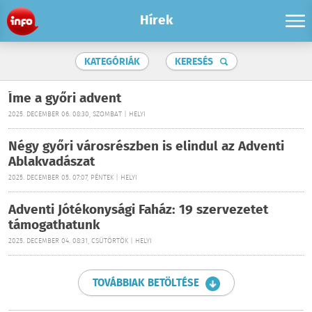
Hírek
KATEGÓRIÁK
KERESÉS
Íme a győri advent
2025. DECEMBER 06. 08:30, SZOMBAT | HELYI
Négy győri városrészben is elindul az Adventi
Ablakvadászat
2025. DECEMBER 05. 07:07, PÉNTEK | HELYI
Adventi Jótékonysági Faház: 19 szervezetet
támogathatunk
2025. DECEMBER 04. 08:31, CSÜTÖRTÖK | HELYI
TOVÁBBIAK BETÖLTÉSE