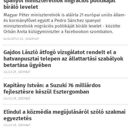
spanyol miniszterelnök migrációs politikáját
bíráló levelet
Magyar Péter miniszterelnök is aláírta 21 európai uniós állam-
és kormányfővel együtt a Pedro Sánchez spanyol
miniszterelnök migrációs politikáját bíráló levelet - közölte
Orbán Anita külügyminiszter a Facebookon szombaton.
AUGUSZTUS 02., VASÁRNAP
Gajdos László átfogó vizsgálatot rendelt el a
hatvanpusztai telepen az állattartási szabályok
betartása ügyében
JÚLIUS 25., SZOMBAT
Kapitány István: a Suzuki 76 milliárdos
fejlesztésre készül Esztergomban
JÚLIUS 25., SZOMBAT
Elindul a közmédia megújulásáról szóló szakmai
egyeztetés
JÚLIUS 25., SZOMBAT