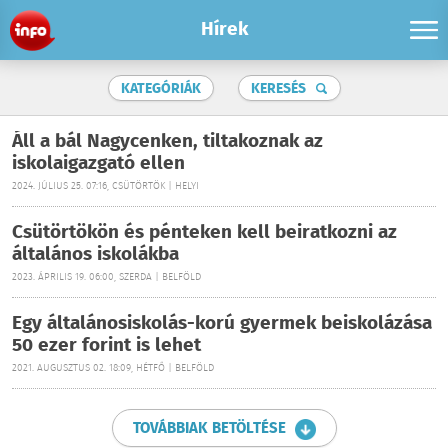
Hírek
KATEGÓRIÁK
KERESÉS
Áll a bál Nagycenken, tiltakoznak az
iskolaigazgató ellen
2024. JÚLIUS 25. 07:16, CSÜTÖRTÖK | HELYI
Csütörtökön és pénteken kell beiratkozni az
általános iskolákba
2023. ÁPRILIS 19. 06:00, SZERDA | BELFÖLD
Egy általánosiskolás-korú gyermek beiskolázása
50 ezer forint is lehet
2021. AUGUSZTUS 02. 18:09, HÉTFŐ | BELFÖLD
TOVÁBBIAK BETÖLTÉSE