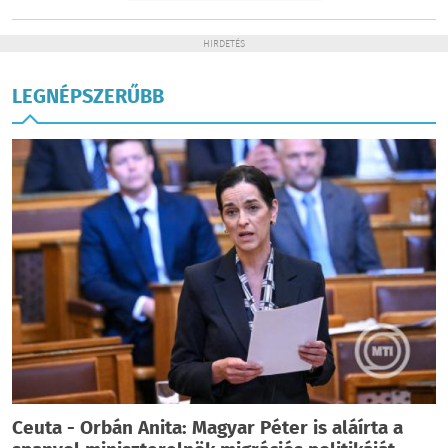
HIRDETÉS
LEGNÉPSZERŰBB
Ceuta - Orbán Anita: Magyar Péter is aláírta a