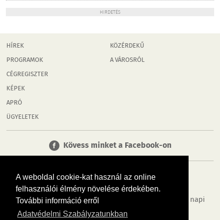
HIRDETÉS
HÍREK
KÖZÉRDEKŰ
PROGRAMOK
A VÁROSRÓL
CÉGREGISZTER
KÉPEK
APRÓ
ÜGYELETEK
Kövess minket a Facebook-on
A weboldal cookie-kat használ az online
felhasználói élmény növelése érdekében.
Tudj meg többet városodról! Hírek, programok, képek, napi
További információ erről
menü, cégek…. és minden, ami Győr
Adatvédelmi Szabályzatunkban