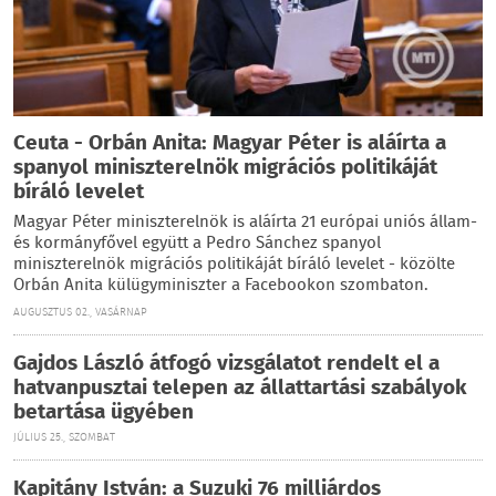
Ceuta - Orbán Anita: Magyar Péter is aláírta a
spanyol miniszterelnök migrációs politikáját
bíráló levelet
Magyar Péter miniszterelnök is aláírta 21 európai uniós állam-
és kormányfővel együtt a Pedro Sánchez spanyol
miniszterelnök migrációs politikáját bíráló levelet - közölte
Orbán Anita külügyminiszter a Facebookon szombaton.
AUGUSZTUS 02., VASÁRNAP
Gajdos László átfogó vizsgálatot rendelt el a
hatvanpusztai telepen az állattartási szabályok
betartása ügyében
JÚLIUS 25., SZOMBAT
Kapitány István: a Suzuki 76 milliárdos