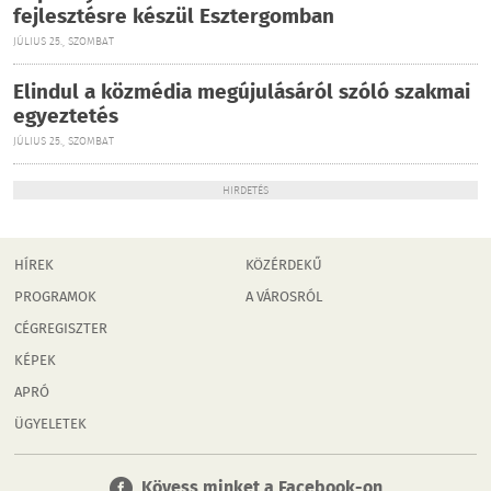
fejlesztésre készül Esztergomban
JÚLIUS 25., SZOMBAT
Elindul a közmédia megújulásáról szóló szakmai
egyeztetés
JÚLIUS 25., SZOMBAT
HIRDETÉS
HÍREK
KÖZÉRDEKŰ
PROGRAMOK
A VÁROSRÓL
CÉGREGISZTER
KÉPEK
APRÓ
ÜGYELETEK
Kövess minket a Facebook-on