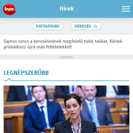
Hírek
KATEGÓRIÁK
KERESÉS
Sajnos nincs a keresésednek megfelelő több találat. Kérlek
próbálkozz újra más feltételekkel!
HIRDETÉS
LEGNÉPSZERŰBB