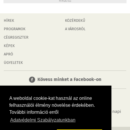
HIRDETÉS
HÍREK
KÖZÉRDEKŰ
PROGRAMOK
A VÁROSRÓL
CÉGREGISZTER
KÉPEK
APRÓ
ÜGYELETEK
Kövess minket a Facebook-on
A weboldal cookie-kat használ az online
felhasználói élmény növelése érdekében.
Tudj meg többet városodról! Hírek, programok, képek, napi
További információ erről
menü, cégek…. és minden, ami Győr
Adatvédelmi Szabályzatunkban