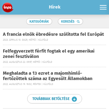
Hírek
KATEGÓRIÁK
KERESÉS
A francia elnök ébredésre szólította fel Európát
2023. ÁPRILIS 10. 08:25, HÉTFŐ | KÜLFÖLD
Felfegyverzett férfit fogtak el egy amerikai
zenei fesztiválon
2022. AUGUSZTUS 22. 09:57, HÉTFŐ | KÜLFÖLD
Meghaladta a 13 ezret a majomhimlő-
fertőzöttek száma az Egyesült Államokban
2022. AUGUSZTUS 19. 16:02, PÉNTEK | KÜLFÖLD
TOVÁBBIAK BETÖLTÉSE