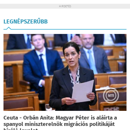
HIRDETÉS
LEGNÉPSZERŰBB
Ceuta - Orbán Anita: Magyar Péter is aláírta a
spanyol miniszterelnök migrációs politikáját