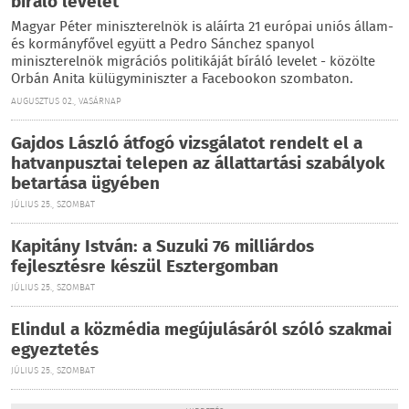
bíráló levelet
Magyar Péter miniszterelnök is aláírta 21 európai uniós állam-
és kormányfővel együtt a Pedro Sánchez spanyol
miniszterelnök migrációs politikáját bíráló levelet - közölte
Orbán Anita külügyminiszter a Facebookon szombaton.
AUGUSZTUS 02., VASÁRNAP
Gajdos László átfogó vizsgálatot rendelt el a
hatvanpusztai telepen az állattartási szabályok
betartása ügyében
JÚLIUS 25., SZOMBAT
Kapitány István: a Suzuki 76 milliárdos
fejlesztésre készül Esztergomban
JÚLIUS 25., SZOMBAT
Elindul a közmédia megújulásáról szóló szakmai
egyeztetés
JÚLIUS 25., SZOMBAT