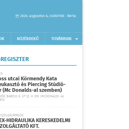
2026. augusztus 6, csütörtök - Berta
OK
KÖZÉRDEKŰ
TOVÁBBIAK
REGISZTER
ÉG
oss utcai Körmendy Kata
yukasztó és Piercing Stúdió-
r (Mc Donalds-al szemben)
YŐR, BAROSS G. ÚT 22. III. EM. (MCDONALDS´-AL
EN)
 SZOLGÁLTATÁSOK
EX-HIDRAULIKA KERESKEDELMI
SZOLGÁLTATÓ KFT.