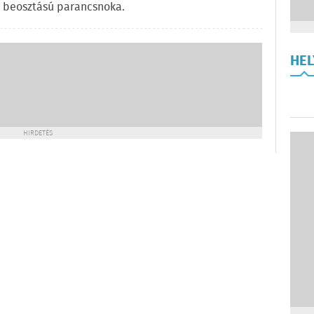
 beosztású parancsnoka.
HE
HIRDETÉS