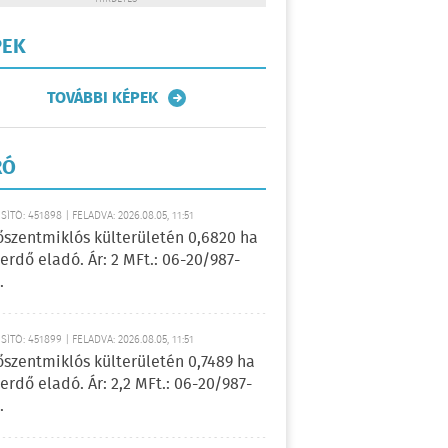
PEK
TOVÁBBI KÉPEK
RÓ
ÍTÓ: 451898 | FELADVA: 2026.08.05, 11:51
őszentmiklós külterületén 0,6820 ha
erdő eladó. Ár: 2 MFt.: 06-20/987-
.
ÍTÓ: 451899 | FELADVA: 2026.08.05, 11:51
őszentmiklós külterületén 0,7489 ha
erdő eladó. Ár: 2,2 MFt.: 06-20/987-
.