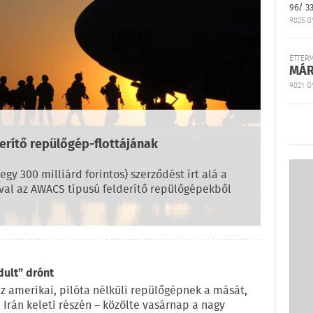
96/ 3
9025 G
ÉTTER
MÁR
9021 GY
erítő repülőgép-flottájának
gy 300 milliárd forintos) szerződést írt alá a
val az AWACS típusú felderítő repülőgépekből
ult” drónt
z amerikai, pilóta nélküli repülőgépnek a mását,
Irán keleti részén – közölte vasárnap a nagy