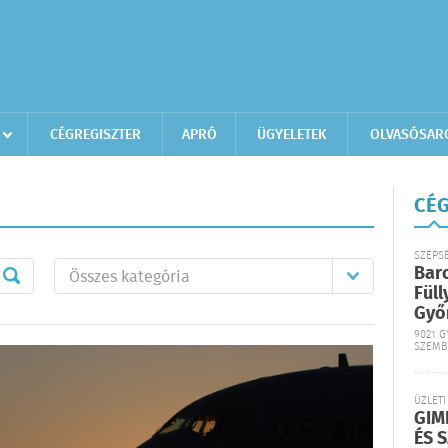
CÉGREGISZTER
APRÓ
ÜGYELETEK
OLVASÓSAR
CÉG
SZÉPS
Bar
Füll
Győ
9021 G
SZEMB
ÜZLETI
GIM
ÉS 