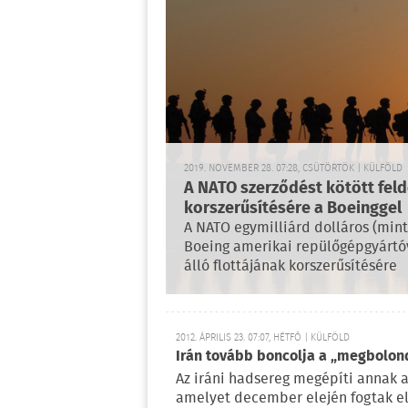
2019. NOVEMBER 28. 07:28, CSÜTÖRTÖK | KÜLFÖLD
A NATO szerződést kötött feld
korszerűsítésére a Boeinggel
A NATO egymilliárd dolláros (minte
Boeing amerikai repülőgépgyártó
álló flottájának korszerűsítésére
2012. ÁPRILIS 23. 07:07, HÉTFŐ | KÜLFÖLD
Irán tovább boncolja a „megbolond
Az iráni hadsereg megépíti annak a
amelyet december elején fogtak el 