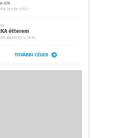
36-079
YŐR, SELYEM UTCA 1.
MEK
KA étterem
ŐR, BAJCSY-ZS. U. 28-30.
TOVÁBBI CÉGEK