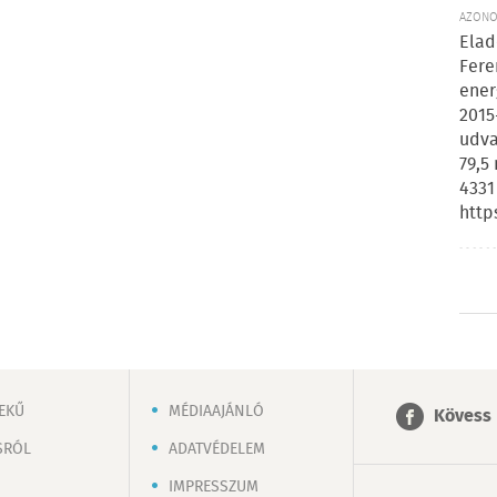
AZONOS
Elad
Fere
ener
2015
udva
79,5
4331
http
EKŰ
MÉDIAAJÁNLÓ
Kövess 
SRÓL
ADATVÉDELEM
IMPRESSZUM