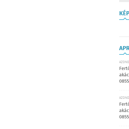
KÉ
AP
AZONOS
Fert
akác
0855
AZONOS
Fert
akác
0855