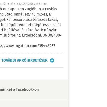
ÍTÓ: 451896 | FELADVA: 2026.08.05, 11:50
ó Budapesten Zuglóban a Puskás
nc Stadionnál egy 43 m2-es, B
getikai besorolású teraszos lakás,
-ben épült emelet ráépítéssel saját
ri beállóval és tárolóval! Irányár:
 millió forint. Érdeklődni: 36 30/480-
s://www.ingatlan.com/35448967
TOVÁBBI APRÓHIRDETÉSEK
minket a facebook-on