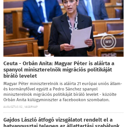
Ceuta - Orbán Anita: Magyar Péter is aláírta a
spanyol miniszterelnök migrációs politikáját
bíráló levelet
Magyar Péter miniszterelnök is aláírta 21 európai uniós állam-
és kormányfővel együtt a Pedro Sánchez spanyol
miniszterelnök migrációs politikáját bíráló levelet - közölte
Orbán Anita külügyminiszter a Facebookon szombaton.
AUGUSZTUS 02., VASÁRNAP
Gajdos László átfogó vizsgálatot rendelt el a
hatvanpusztai telepen az állattartási szabályok