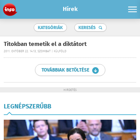
Hírek
KATEGÓRIÁK
KERESÉS
Titokban temetik el a diktátort
2011. OKTÓBER 22. 14:13, SZOMBAT | KÜLFÖLD
TOVÁBBIAK BETÖLTÉSE
HIRDETÉS
LEGNÉPSZERŰBB