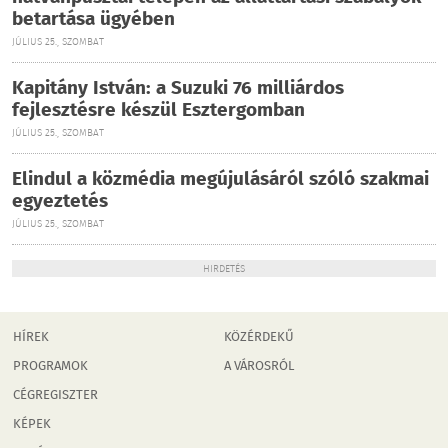
betartása ügyében
JÚLIUS 25., SZOMBAT
Kapitány István: a Suzuki 76 milliárdos
fejlesztésre készül Esztergomban
JÚLIUS 25., SZOMBAT
Elindul a közmédia megújulásáról szóló szakmai
egyeztetés
JÚLIUS 25., SZOMBAT
HIRDETÉS
HÍREK
KÖZÉRDEKŰ
PROGRAMOK
A VÁROSRÓL
CÉGREGISZTER
KÉPEK