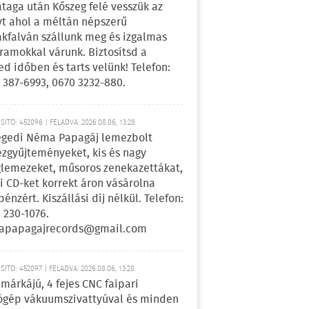
ataga után Kőszeg felé vesszük az
yt ahol a méltán népszerű
kfalván szállunk meg és izgalmas
ramokkal várunk. Biztosítsd a
ed időben és tarts velünk! Telefon:
 387-6993, 0670 3232-880.
ÍTÓ: 452096 | FELADVA: 2026.08.06, 13:28
egedi Néma Papagáj lemezbolt
zgyűjteményeket, kis és nagy
lemezeket, műsoros zenekazettákat,
i CD-ket korrekt áron vásárolna
pénzért. Kiszállási díj nélkül. Telefon:
 230-1076.
apapagajrecords@gmail.com
ÍTÓ: 452097 | FELADVA: 2026.08.06, 13:28
márkájú, 4 fejes CNC faipari
gép vákuumszivattyúval és minden