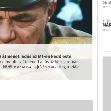
96/ 3
9025 G
ÉTTER
MÁR
9021 GY
az átmeneti adás az M1-en kedd este
r elindult az átmeneti adás az M1 csatornán
 - közölte az MTVA Sajtó és Marketing Irodája