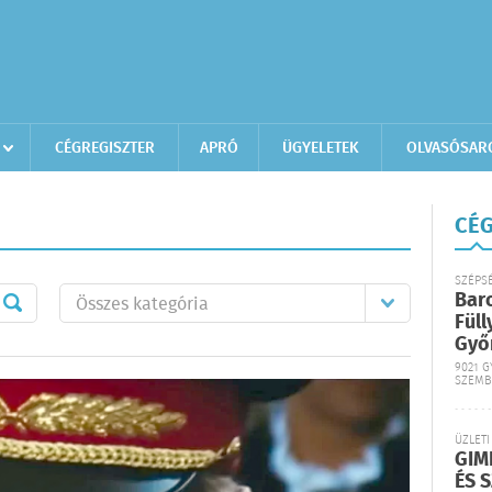
CÉGREGISZTER
APRÓ
ÜGYELETEK
OLVASÓSAR
CÉG
SZÉPS
Bar
Füll
Győ
9021 G
SZEMB
ÜZLETI
GIM
ÉS 