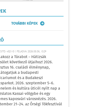
PEK
TOVÁBBI KÉPEK
RÓ
ÍTÓ: 452110 | FELADVA: 2026.08.06, 13:29
lakozz a Túrabot – Hátizsák
sület következő útjaihoz! 2026.
sztus 16. családi élménynap,
átogatjuk a budapesti
icariumot és a Budakeszi
sparkot. 2026. szeptember 5–6.
énelem és kultúra úticél nyílt nap a
zslatos Kassai-völgybe és egy
emes kaposvári városnézés. 2026.
tember 21–24. az Őrségi Tökfesztivál