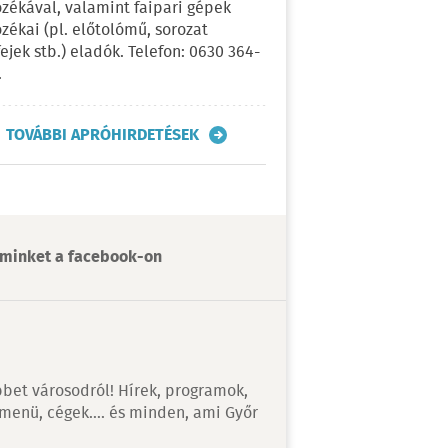
ozékával, valamint faipari gépek
ozékai (pl. előtolómű, sorozat
fejek stb.) eladók. Telefon: 0630 364-
.
TOVÁBBI APRÓHIRDETÉSEK
minket a facebook-on
bet városodról! Hírek, programok,
 menü, cégek…. és minden, ami Győr