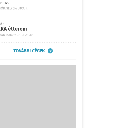
36-079
YŐR, SELYEM UTCA 1.
MEK
KA étterem
ŐR, BAJCSY-ZS. U. 28-30.
TOVÁBBI CÉGEK