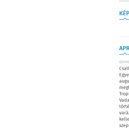
KÉ
AP
AZONOS
Csat
Egye
augu
megl
Trop
Vada
tört
vará
kell
szep