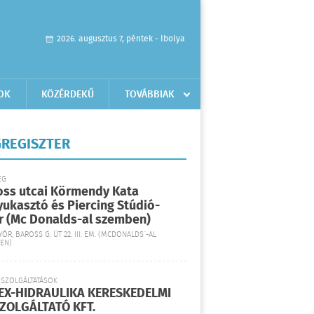
2026. augusztus 7, péntek - Ibolya
OK
KÖZÉRDEKŰ
TOVÁBBIAK
REGISZTER
ÉG
oss utcai Körmendy Kata
yukasztó és Piercing Stúdió-
r (Mc Donalds-al szemben)
YŐR, BAROSS G. ÚT 22. III. EM. (MCDONALDS´-AL
EN)
 SZOLGÁLTATÁSOK
EX-HIDRAULIKA KERESKEDELMI
SZOLGÁLTATÓ KFT.