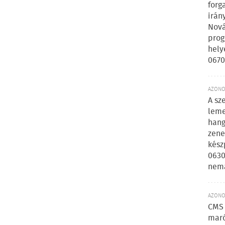
forg
irán
Nová
prog
hely
0670
AZONOS
A sz
leme
hang
zene
kész
0630
nem
AZONOS
CMS 
maró