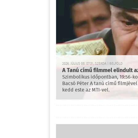
2026. JÚLIUS 08. 07:31, SZERDA | BELFÖLD
A Tanú című filmmel elindult 
Szimbolikus időpontban, 19:56-ko
Bacsó Péter A tanú című filmjével
kedd este az MTI-vel.