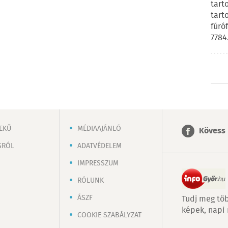
tart
tart
fúró
7784
EKŰ
MÉDIAAJÁNLÓ
Kövess 
SRÓL
ADATVÉDELEM
IMPRESSZUM
RÓLUNK
ÁSZF
Tudj meg töb
képek, napi
COOKIE SZABÁLYZAT