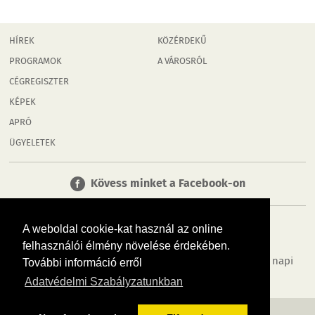
HÍREK
KÖZÉRDEKŰ
PROGRAMOK
A VÁROSRÓL
CÉGREGISZTER
KÉPEK
APRÓ
ÜGYELETEK
Kövess minket a Facebook-on
A weboldal cookie-kat használ az online
felhasználói élmény növelése érdekében.
Tudj meg többet városodról! Hírek, programok, képek, napi
További információ erről
menü, cégek…. és minden, ami Győr
Adatvédelmi Szabályzatunkban
MÉDIAAJÁNLÓ
ADATVÉDELEM
IMPRESSZUM
RÓLUNK
ÁSZF