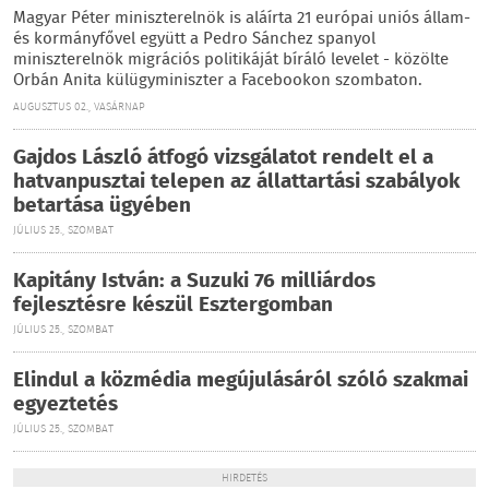
Magyar Péter miniszterelnök is aláírta 21 európai uniós állam-
és kormányfővel együtt a Pedro Sánchez spanyol
miniszterelnök migrációs politikáját bíráló levelet - közölte
Orbán Anita külügyminiszter a Facebookon szombaton.
AUGUSZTUS 02., VASÁRNAP
Gajdos László átfogó vizsgálatot rendelt el a
hatvanpusztai telepen az állattartási szabályok
betartása ügyében
JÚLIUS 25., SZOMBAT
Kapitány István: a Suzuki 76 milliárdos
fejlesztésre készül Esztergomban
JÚLIUS 25., SZOMBAT
Elindul a közmédia megújulásáról szóló szakmai
egyeztetés
JÚLIUS 25., SZOMBAT
HIRDETÉS