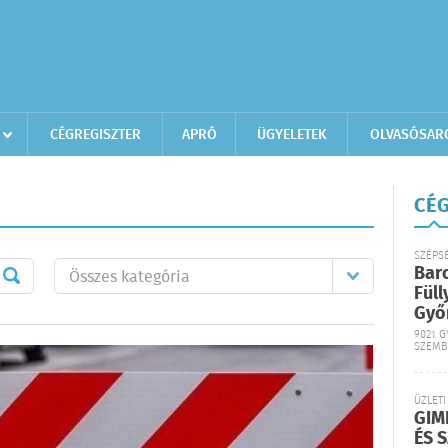
CÉGREGISZTER
APRÓ
ÜGYELETEK
OLVASÓSAR
CÉG
SZÉPS
Bar
Füll
Győ
9021 G
SZEMB
ÜZLETI
GIM
ÉS 