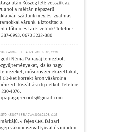
ataga után Kőszeg felé vesszük az
yt ahol a méltán népszerű
kfalván szállunk meg és izgalmas
ramokkal várunk. Biztosítsd a
ed időben és tarts velünk! Telefon:
 387-6993, 0670 3232-880.
ÍTÓ: 452096 | FELADVA: 2026.08.06, 13:28
egedi Néma Papagáj lemezbolt
zgyűjteményeket, kis és nagy
lemezeket, műsoros zenekazettákat,
i CD-ket korrekt áron vásárolna
pénzért. Kiszállási díj nélkül. Telefon:
 230-1076.
apapagajrecords@gmail.com
ÍTÓ: 452097 | FELADVA: 2026.08.06, 13:28
márkájú, 4 fejes CNC faipari
gép vákuumszivattyúval és minden