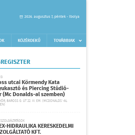
2026. augusztus 7, péntek - Ibolya
OK
KÖZÉRDEKŰ
TOVÁBBIAK
REGISZTER
ÉG
oss utcai Körmendy Kata
yukasztó és Piercing Stúdió-
r (Mc Donalds-al szemben)
YŐR, BAROSS G. ÚT 22. III. EM. (MCDONALDS´-AL
EN)
 SZOLGÁLTATÁSOK
EX-HIDRAULIKA KERESKEDELMI
SZOLGÁLTATÓ KFT.