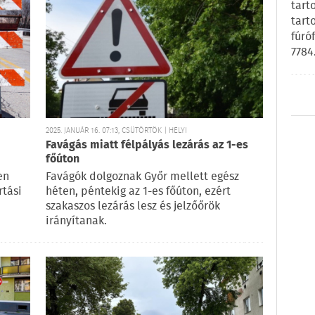
tart
tart
fúró
7784
2025. JANUÁR 16. 07:13, CSÜTÖRTÖK | HELYI
Favágás miatt félpályás lezárás az 1-es
főúton
en
Favágók dolgoznak Győr mellett egész
rtási
héten, péntekig az 1-es főúton, ezért
szakaszos lezárás lesz és jelzőőrök
irányítanak.