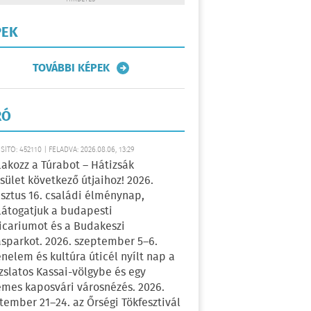
PEK
TOVÁBBI KÉPEK
RÓ
ÍTÓ: 452110 | FELADVA: 2026.08.06, 13:29
lakozz a Túrabot – Hátizsák
sület következő útjaihoz! 2026.
sztus 16. családi élménynap,
átogatjuk a budapesti
icariumot és a Budakeszi
sparkot. 2026. szeptember 5–6.
énelem és kultúra úticél nyílt nap a
zslatos Kassai-völgybe és egy
emes kaposvári városnézés. 2026.
tember 21–24. az Őrségi Tökfesztivál