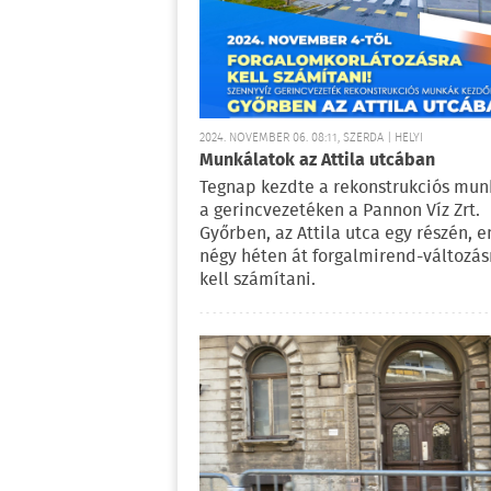
2024. NOVEMBER 06. 08:11, SZERDA | HELYI
Munkálatok az Attila utcában
Tegnap kezdte a rekonstrukciós mun
a gerincvezetéken a Pannon Víz Zrt.
Győrben, az Attila utca egy részén, 
négy héten át forgalmirend-változás
kell számítani.