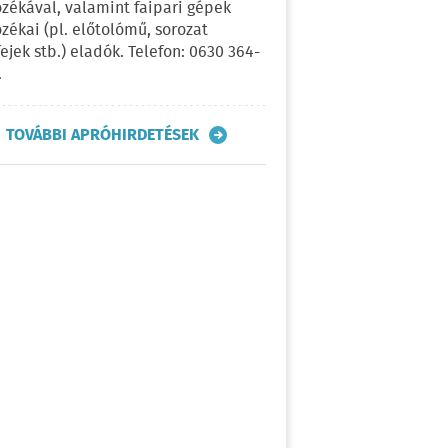
ozékával, valamint faipari gépek
ozékai (pl. előtolómű, sorozat
fejek stb.) eladók. Telefon: 0630 364-
.
TOVÁBBI APRÓHIRDETÉSEK