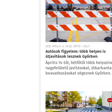
2025. ÁPRILIS 14. 09:38, HÉTFŐ | HELYI
Autósok figyelem: több helyen is
útjavítások lesznek Győrben
Április 14-től, hétfőtől több helyszín
nagyfelületű javításokat, útkarbanta
beavatkozásokat végeznek Győrben.