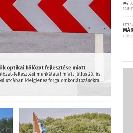
96/ 3
9025 G
ÉTTER
MÁR
9021 GY
 optikai hálózat fejlesztése miatt
ózat-fejlesztési munkálatai miatt július 20. és
osi utcában ideiglenes forgalomkorlátozásokra