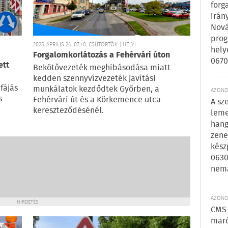
forg
irán
Nová
prog
2025. ÁPRILIS 24. 07:10, CSÜTÖRTÖK | HELYI
hely
Forgalomkorlátozás a Fehérvári úton
0670
ett
Bekötővezeték meghibásodása miatt
kedden szennyvízvezeték javítási
fájás
munkálatok kezdődtek Győrben, a
AZONOS
s
Fehérvári út és a Körkemence utca
A sz
kereszteződésénél.
leme
hang
zene
kész
0630
nem
AZONOS
HIRDETÉS
CMS 
maró