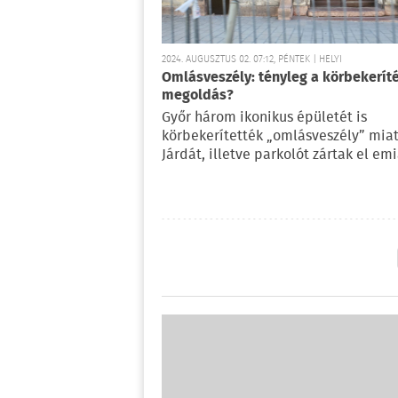
2024. AUGUSZTUS 02. 07:12, PÉNTEK | HELYI
Omlásveszély: tényleg a körbekerít
megoldás?
Győr három ikonikus épületét is
körbekerítették „omlásveszély” miat
Járdát, illetve parkolót zártak el emi