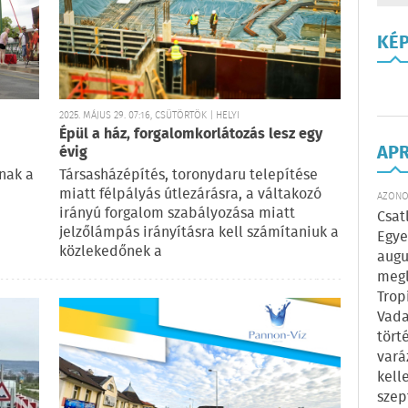
KÉ
2025. MÁJUS 29. 07:16, CSÜTÖRTÖK | HELYI
Épül a ház, forgalomkorlátozás lesz egy
AP
évig
nak a
Társasházépítés, toronydaru telepítése
miatt félpályás útlezárásra, a váltakozó
AZONOS
irányú forgalom szabályozása miatt
Csat
jelzőlámpás irányításra kell számítaniuk a
Egye
közlekedőnek a
augu
megl
Trop
Vada
tört
vará
kell
szep