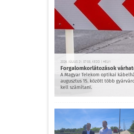
2026. JÚLIUS 21. 07:08, KEDD | HELYI
Forgalomkorlátozások várhatók
A Magyar Telekom optikai kábelhál
augusztus 15. között több gyárvár
kell számítani.