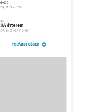
36-079
YŐR, SELYEM UTCA 1.
MEK
KA étterem
ŐR, BAJCSY-ZS. U. 28-30.
TOVÁBBI CÉGEK