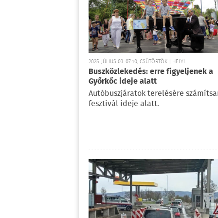
2025. JÚLIUS 03. 07:10, CSÜTÖRTÖK | HELYI
Buszközlekedés: erre figyeljenek a
Győrkőc ideje alatt
Autóbuszjáratok terelésére számítsa
fesztivál ideje alatt.