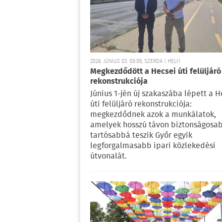
2026. JÚNIUS 03. 08:05, SZERDA | HELYI
Megkezdődött a Hecsei úti felüljáró
rekonstrukciója
Június 1-jén új szakaszába lépett a H
úti felüljáró rekonstrukciója:
megkezdődnek azok a munkálatok,
amelyek hosszú távon biztonságosa
tartósabbá teszik Győr egyik
legforgalmasabb ipari közlekedési
útvonalát.