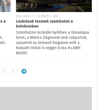
2022. JÚNIUS 17. 11:15, PÉNTEK | HELYI
és a
Lezárások lesznek szombaton a
belvárosban
Szombaton lezárják Győrben a Dunakapu
t.
teret, a Móricz Zsigmond alsó rakpartot,
att.
valamint az átmenő forgalom elől a
Kossuth-hidat is reggel 8 óra és éjfél
között.
1
2