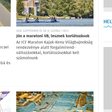
HE
2025. SZEPTEMBER 03. 08:18, SZERDA | HELYI
Jön a maratoni VB, lesznek korlátozások
Az ICF Maraton Kajak-Kenu Világbajnokság
ecsei
rendezvénye alatt forgalmirend-
változásokkal, korlátozásokkal kell
számolnunk
bbá és