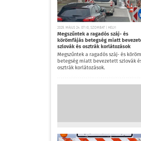
2025. MÁJUS 24. 07:10, SZOMBAT | HELYI
Megszűntek a ragadós száj- és
körömfájás betegség miatt bevezet
szlovák és osztrák korlátozások
Megszűntek a ragadós száj- és köröm
betegség miatt bevezetett szlovák é
osztrák korlátozások.