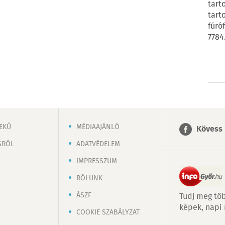
tart
tart
fúró
7784
EKŰ
MÉDIAAJÁNLÓ
Kövess 
SRÓL
ADATVÉDELEM
IMPRESSZUM
RÓLUNK
ÁSZF
Tudj meg töb
képek, napi
COOKIE SZABÁLYZAT