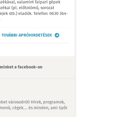
ozékával, valamint faipari gépek
ozékai (pl. előtolómű, sorozat
fejek stb.) eladók. Telefon: 0630 364-
.
TOVÁBBI APRÓHIRDETÉSEK
minket a facebook-on
bet városodról! Hírek, programok,
 menü, cégek…. és minden, ami Győr