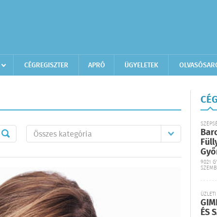
CÉGREGISZTER
APRÓ
ÜGYELETEK
OLVASÓSAR
CÉG
SZÉPS
Bar
Füll
Győ
9021 G
SZEMB
ÜZLETI
GIM
ÉS 