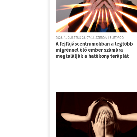
2023. AUGUSZTUS 23. 07:42, SZERDA | ÉLETMÓD
A fejfájáscentrumokban a legtöbb
migrénnel élő ember számára
megtalálják a hatékony terápiát