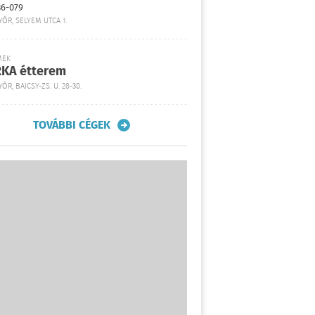
36-079
YŐR, SELYEM UTCA 1.
MEK
KA étterem
ŐR, BAJCSY-ZS. U. 28-30.
TOVÁBBI CÉGEK