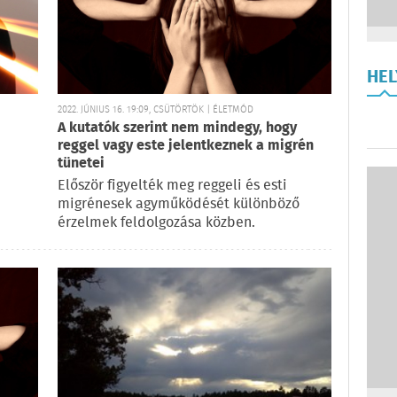
HE
2022. JÚNIUS 16. 19:09, CSÜTÖRTÖK | ÉLETMÓD
A kutatók szerint nem mindegy, hogy
reggel vagy este jelentkeznek a migrén
tünetei
Először figyelték meg reggeli és esti
migrénesek agyműködését különböző
érzelmek feldolgozása közben.