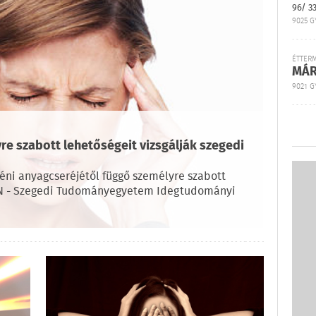
96/ 3
9025 G
ÉTTER
MÁR
9021 GY
e szabott lehetőségeit vizsgálják szegedi
éni anyagcseréjétől függő személyre szabott
REN - Szegedi Tudományegyetem Idegtudományi