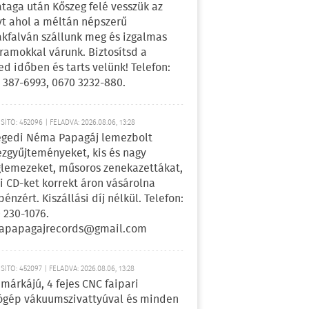
ataga után Kőszeg felé vesszük az
yt ahol a méltán népszerű
kfalván szállunk meg és izgalmas
ramokkal várunk. Biztosítsd a
ed időben és tarts velünk! Telefon:
 387-6993, 0670 3232-880.
ÍTÓ: 452096 | FELADVA: 2026.08.06, 13:28
egedi Néma Papagáj lemezbolt
zgyűjteményeket, kis és nagy
lemezeket, műsoros zenekazettákat,
i CD-ket korrekt áron vásárolna
pénzért. Kiszállási díj nélkül. Telefon:
 230-1076.
apapagajrecords@gmail.com
ÍTÓ: 452097 | FELADVA: 2026.08.06, 13:28
márkájú, 4 fejes CNC faipari
gép vákuumszivattyúval és minden