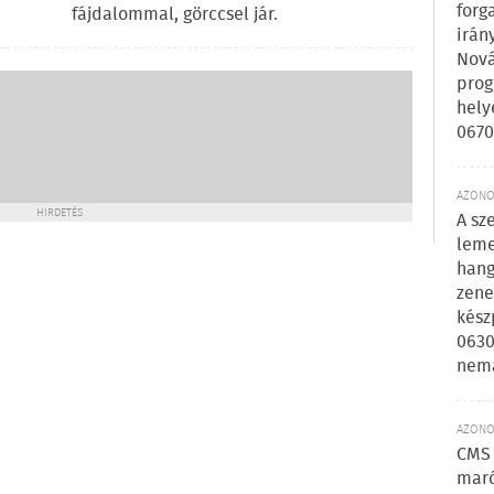
forg
fájdalommal, görccsel jár.
irán
Nová
prog
hely
0670
AZONOS
HIRDETÉS
A sz
leme
hang
zene
kész
0630
nem
AZONOS
CMS 
maró