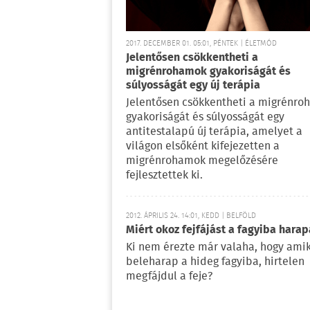
2017. DECEMBER 01. 05:01, PÉNTEK | ÉLETMÓD
Jelentősen csökkentheti a
migrénrohamok gyakoriságát és
súlyosságát egy új terápia
Jelentősen csökkentheti a migrénr
gyakoriságát és súlyosságát egy
antitestalapú új terápia, amelyet a
világon elsőként kifejezetten a
migrénrohamok megelőzésére
fejlesztettek ki.
2012. ÁPRILIS 24. 14:01, KEDD | BELFÖLD
Miért okoz fejfájást a fagyiba hara
Ki nem érezte már valaha, hogy ami
beleharap a hideg fagyiba, hirtelen
megfájdul a feje?