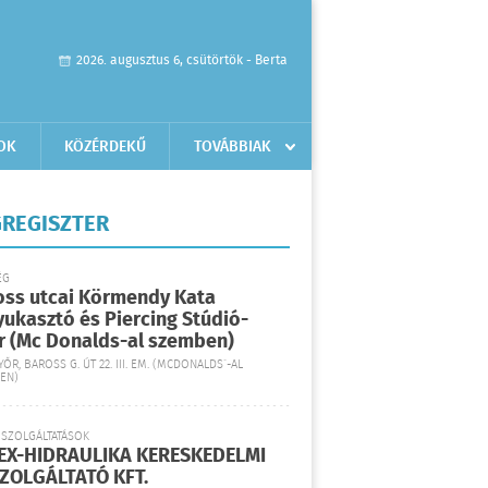
2026. augusztus 6, csütörtök - Berta
OK
KÖZÉRDEKŰ
TOVÁBBIAK
REGISZTER
ÉG
oss utcai Körmendy Kata
yukasztó és Piercing Stúdió-
r (Mc Donalds-al szemben)
YŐR, BAROSS G. ÚT 22. III. EM. (MCDONALDS´-AL
EN)
 SZOLGÁLTATÁSOK
EX-HIDRAULIKA KERESKEDELMI
SZOLGÁLTATÓ KFT.