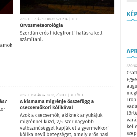
KÉ
2016. FEBRUÁR 10. 08:39, SZERDA | HELYI
Orvosmeteorológia
Szerdán erős hidegfronti hatásra kell
számítani.
ohamok
AP
AZONOS
Csat
Egye
augu
megl
2012. FEBRUÁR 24. 07:03, PÉNTEK | BELFÖLD
Trop
pás?
A kismama migrénje összefügg a
Vada
csecsemőkori kólikával
kor
tört
Azok a csecsemők, akiknek anyukájuk
vará
migrénnel küzd, 2,5-szer nagyobb
kell
valószínűséggel kapják el a gyermekkori
szep
kólika nevű betegséget, amely erős hasi