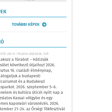
PEK
TOVÁBBI KÉPEK
RÓ
ÍTÓ: 452110 | FELADVA: 2026.08.06, 13:29
lakozz a Túrabot – Hátizsák
sület következő útjaihoz! 2026.
sztus 16. családi élménynap,
átogatjuk a budapesti
icariumot és a Budakeszi
sparkot. 2026. szeptember 5–6.
énelem és kultúra úticél nyílt nap a
zslatos Kassai-völgybe és egy
emes kaposvári városnézés. 2026.
tember 21–24. az Őrségi Tökfesztivál