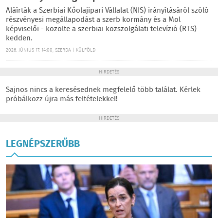
Aláírták a Szerbiai Kőolajipari Vállalat (NIS) irányításáról szóló
részvényesi megállapodást a szerb kormány és a Mol
képviselői - közölte a szerbiai közszolgálati televízió (RTS)
kedden.
2026. JÚNIUS 17. 14:00, SZERDA | KÜLFÖLD
HIRDETÉS
Sajnos nincs a keresésednek megfelelő több találat. Kérlek
próbálkozz újra más feltételekkel!
HIRDETÉS
LEGNÉPSZERŰBB