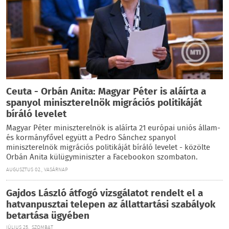
Ceuta - Orbán Anita: Magyar Péter is aláírta a
spanyol miniszterelnök migrációs politikáját
bíráló levelet
Magyar Péter miniszterelnök is aláírta 21 európai uniós állam-
és kormányfővel együtt a Pedro Sánchez spanyol
miniszterelnök migrációs politikáját bíráló levelet - közölte
Orbán Anita külügyminiszter a Facebookon szombaton.
AUGUSZTUS 02., VASÁRNAP
Gajdos László átfogó vizsgálatot rendelt el a
hatvanpusztai telepen az állattartási szabályok
betartása ügyében
JÚLIUS 25., SZOMBAT