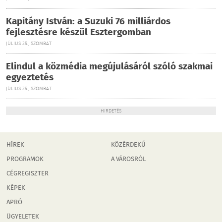
Kapitány István: a Suzuki 76 milliárdos
fejlesztésre készül Esztergomban
JÚLIUS 25., SZOMBAT
Elindul a közmédia megújulásáról szóló szakmai
egyeztetés
JÚLIUS 25., SZOMBAT
HIRDETÉS
HÍREK
KÖZÉRDEKŰ
PROGRAMOK
A VÁROSRÓL
CÉGREGISZTER
KÉPEK
APRÓ
ÜGYELETEK