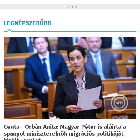
HIRDETÉS
LEGNÉPSZERŰBB
Ceuta - Orbán Anita: Magyar Péter is aláírta a
spanyol miniszterelnök migrációs politikáját