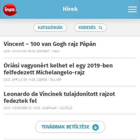
Hírek
KATEGÓRIÁK
KERESÉS
Vincent – 100 van Gogh rajz Pápán
2024. JÚNIUS 08. 09:16, SZOMBAT | HELYI
Óriási vagyonért kelhet el egy 2019-ben
felfedezett Michelangelo-rajz
2022. ÁPRILIS 06. 14:05, SZERDA | BULVÁR
Leonardo da Vincinek tulajdonított rajzot
fedeztek fel
2020. NOVEMBER 22. 10:03, VASÁRNAP | KÜLFÖLD
TOVÁBBIAK BETÖLTÉSE