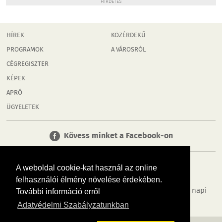
HIRDETÉS
HÍREK
KÖZÉRDEKŰ
PROGRAMOK
A VÁROSRÓL
CÉGREGISZTER
KÉPEK
APRÓ
ÜGYELETEK
Kövess minket a Facebook-on
A weboldal cookie-kat használ az online
felhasználói élmény növelése érdekében.
Tudj meg többet városodról! Hírek, programok, képek, napi
További információ erről
menü, cégek…. és minden, ami Győr
Adatvédelmi Szabályzatunkban