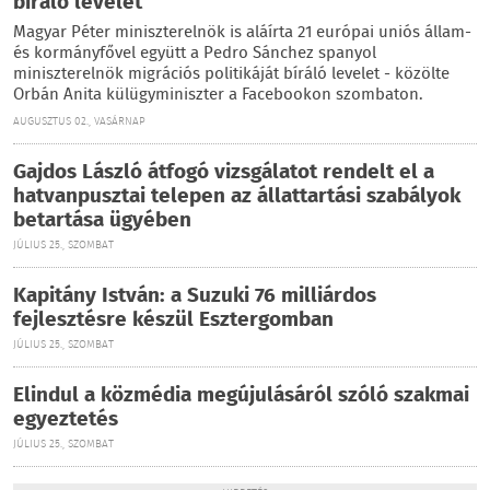
bíráló levelet
Magyar Péter miniszterelnök is aláírta 21 európai uniós állam-
és kormányfővel együtt a Pedro Sánchez spanyol
miniszterelnök migrációs politikáját bíráló levelet - közölte
Orbán Anita külügyminiszter a Facebookon szombaton.
AUGUSZTUS 02., VASÁRNAP
Gajdos László átfogó vizsgálatot rendelt el a
hatvanpusztai telepen az állattartási szabályok
betartása ügyében
JÚLIUS 25., SZOMBAT
Kapitány István: a Suzuki 76 milliárdos
fejlesztésre készül Esztergomban
JÚLIUS 25., SZOMBAT
Elindul a közmédia megújulásáról szóló szakmai
egyeztetés
JÚLIUS 25., SZOMBAT