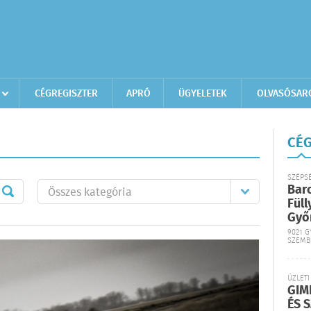
CÉGREGISZTER
APRÓ
ÜGYELETEK
OLVASÓSAR
CÉG
SZÉPS
Bar
Füll
Győ
9021 G
SZEMB
ÜZLETI
GIM
ÉS 