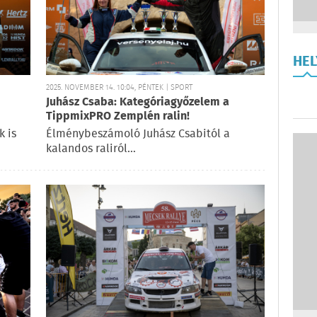
HE
2025. NOVEMBER 14. 10:04, PÉNTEK | SPORT
Juhász Csaba: Kategóriagyőzelem a
TippmixPRO Zemplén ralin!
k is
Élménybeszámoló Juhász Csabitól a
kalandos raliról…