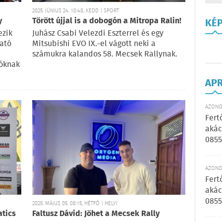
2025. JÚNIUS 24. 10:48, KEDD | SPORT
y
Törött újjal is a dobogón a Mitropa Ralin!
KÉ
ezik
Juhász Csabi Velezdi Eszterrel és egy
rató
Mitsubishi EVO IX.-el vágott neki a
számukra kalandos 58. Mecsek Rallynak.
lóknak
AP
AZONOS
Fert
akác
0855
AZONOS
Fert
akác
0855
2025. MÁJUS 05. 08:15, HÉTFŐ | HELYI
atics
Faltusz Dávid: Jöhet a Mecsek Rally