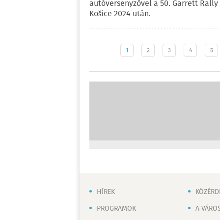
autóversenyzővel a 50. Garrett Rally
Košice 2024 után.
1
2
3
4
5
HÍREK
KÖZÉRD
PROGRAMOK
A VÁRO