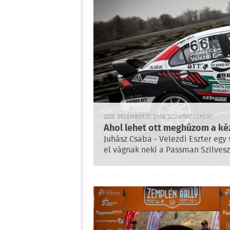
2025. DECEMBER 27. 21:08, SZOMBAT | SPORT
Ahol lehet ott meghúzom a kéz
Juhász Csaba - Velezdi Eszter egy
el vágnak neki a Passman Szilvesz