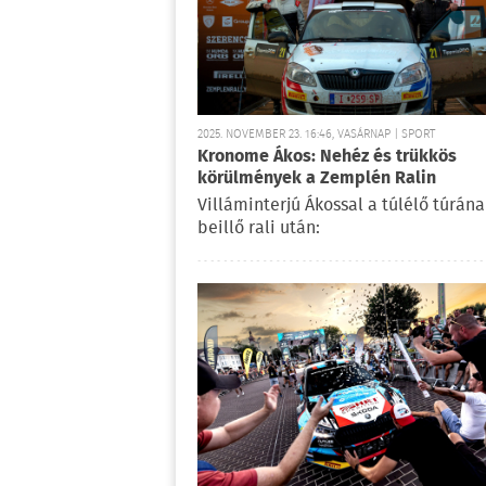
2025. NOVEMBER 23. 16:46, VASÁRNAP | SPORT
Kronome Ákos: Nehéz és trükkös
körülmények a Zemplén Ralin
Villáminterjú Ákossal a túlélő túrána
beillő rali után: