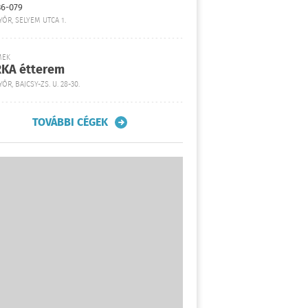
36-079
YŐR, SELYEM UTCA 1.
MEK
KA étterem
ŐR, BAJCSY-ZS. U. 28-30.
TOVÁBBI CÉGEK