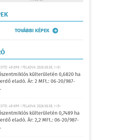
PEK
TOVÁBBI KÉPEK
RÓ
ÍTÓ: 451898 | FELADVA: 2026.08.05, 11:51
őszentmiklós külterületén 0,6820 ha
erdő eladó. Ár: 2 MFt.: 06-20/987-
.
ÍTÓ: 451899 | FELADVA: 2026.08.05, 11:51
őszentmiklós külterületén 0,7489 ha
erdő eladó. Ár: 2,2 MFt.: 06-20/987-
.