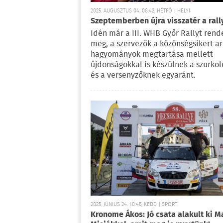
2025. AUGUSZTUS 04. 08:42, HÉTFŐ | HELYI
Szeptemberben újra visszatér a rall
Idén már a III. WHB Győr Rallyt rend
meg, a szervezők a közönségsikert a
hagyományok megtartása mellett
újdonságokkal is készülnek a szurko
és a versenyzőknek egyaránt.
2025. JÚNIUS 24. 10:45, KEDD | SPORT
Kronome Ákos: Jó csata alakult ki M