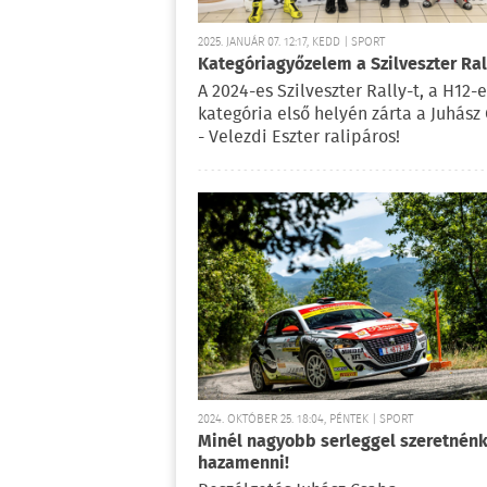
2025. JANUÁR 07. 12:17, KEDD | SPORT
Kategóriagyőzelem a Szilveszter Ral
A 2024-es Szilveszter Rally-t, a H12-e
kategória első helyén zárta a Juhász
- Velezdi Eszter ralipáros!
2024. OKTÓBER 25. 18:04, PÉNTEK | SPORT
Minél nagyobb serleggel szeretnén
hazamenni!