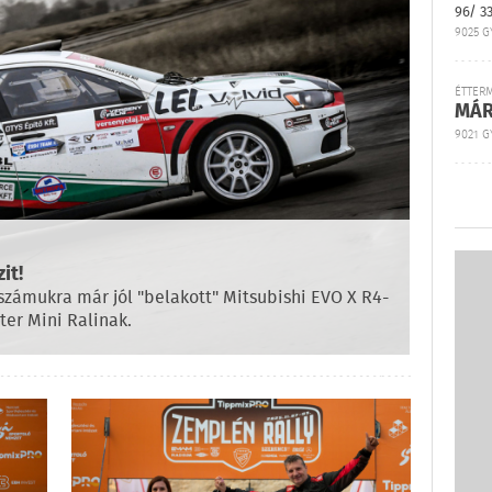
96/ 3
9025 G
ÉTTER
MÁR
9021 GY
it!
 számukra már jól "belakott" Mitsubishi EVO X R4-
ter Mini Ralinak.