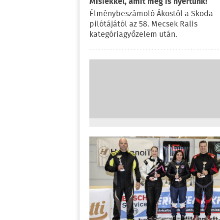
Misiékkel, amit meg is nyertünk!
Élménybeszámoló Ákostól a Skoda
pilótájától az 58. Mecsek Ralis
kategóriagyőzelem után.