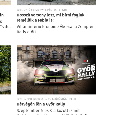
2024. OKTÓBER 25. 19:15, PÉNTEK | SPORT
in
Hosszú verseny lesz, mi bírni fogjuk,
reméljük a Fabia is!
s
Villáminterjú Kronome Ákossal a Zemplén
 Csaba
Rally előtt.
2024. SZEPTEMBER 05. 07:14, CSÜTÖRTÖK | HELYI
k
Hétvégén jön a Győr Rally
Szeptember 6-és 8-a között ismét