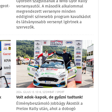
Győrben száguldanak a WHB Győr Rally
ugeot-
versenyautói. A második alkalommal
megrendezett versenyre minden
eddiginél színesebb program kavalkádot
és látványosabb versenyt ígértnek a
szervezők.
2024. JÚLIUS 13. 10:16, SZOMBAT | SPORT
k
Volt adok-kapok, de győzni tudtunk!
Élménybeszámoló Jobbágy Ákostól a
Prešov Rally után, ahol a dobogó