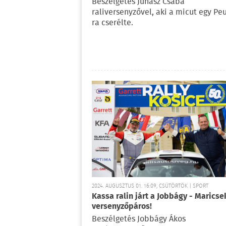
Beszélgetés Juhász Csaba
raliversenyzővel, aki a micut egy Pe
ra cserélte.
2024. AUGUSZTUS 01. 16:09, CSÜTÖRTÖK | SPORT
Kassa ralin járt a Jobbágy - Maricse
versenyzőpáros!
Beszélgetés Jobbágy Ákos