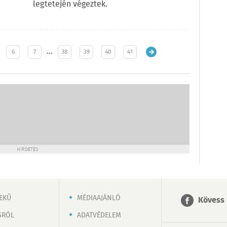
legtetején végeztek.
…
6
7
38
39
40
41
HIRDETÉS
EKŰ
MÉDIAAJÁNLÓ
Kövess 
SRÓL
ADATVÉDELEM