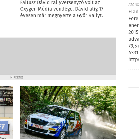
Faltusz Dávid rallyversenyző volt az
AZONOS
Oxygen Média vendége. Dávid alig 17
Elad
évesen már megnyerte a Győr Rallyt.
Fere
ener
2015
udva
79,5
4331
http
HIRDETÉS