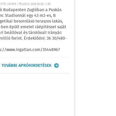
ÍTÓ: 451896 | FELADVA: 2026.08.05, 11:50
ó Budapesten Zuglóban a Puskás
nc Stadionnál egy 43 m2-es, B
getikai besorolású teraszos lakás,
-ben épült emelet ráépítéssel saját
ri beállóval és tárolóval! Irányár:
 millió forint. Érdeklődni: 36 30/480-
s://www.ingatlan.com/35448967
TOVÁBBI APRÓHIRDETÉSEK