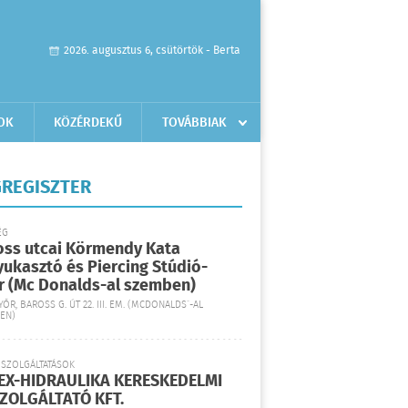
2026. augusztus 6, csütörtök - Berta
OK
KÖZÉRDEKŰ
TOVÁBBIAK
REGISZTER
ÉG
oss utcai Körmendy Kata
yukasztó és Piercing Stúdió-
r (Mc Donalds-al szemben)
YŐR, BAROSS G. ÚT 22. III. EM. (MCDONALDS´-AL
EN)
 SZOLGÁLTATÁSOK
EX-HIDRAULIKA KERESKEDELMI
SZOLGÁLTATÓ KFT.