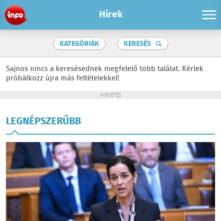
Hírek
KATEGÓRIÁK
KERESÉS
Sajnos nincs a keresésednek megfelelő több találat. Kérlek
próbálkozz újra más feltételekkel!
HIRDETÉS
LEGNÉPSZERŰBB