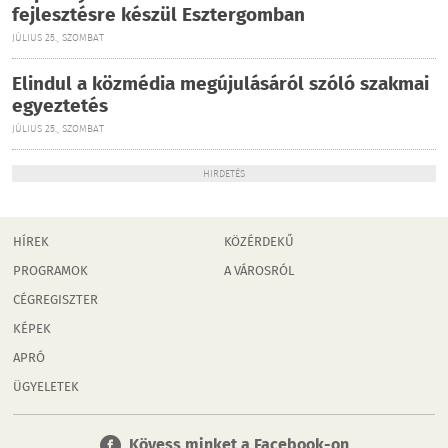
fejlesztésre készül Esztergomban
JÚLIUS 25., SZOMBAT
Elindul a közmédia megújulásáról szóló szakmai
egyeztetés
JÚLIUS 25., SZOMBAT
HIRDETÉS
HÍREK
KÖZÉRDEKŰ
PROGRAMOK
A VÁROSRÓL
CÉGREGISZTER
KÉPEK
APRÓ
ÜGYELETEK
Kövess minket a Facebook-on