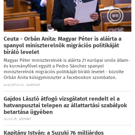
Ceuta - Orbán Anita: Magyar Péter is aláírta a
spanyol miniszterelnök migrációs politikáját
bíráló levelet
Magyar Péter miniszterelnök is aláírta 21 európai uniós állam-
és kormányfővel együtt a Pedro Sánchez spanyol
miniszterelnök migrációs politikáját bíráló levelet - közölte
Orbán Anita külügyminiszter a Facebookon szombaton.
AUGUSZTUS 02., VASÁRNAP
Gajdos László átfogó vizsgálatot rendelt el a
hatvanpusztai telepen az állattartási szabályok
betartása ügyében
JÚLIUS 25., SZOMBAT
Kapitány István: a Suzuki 76 milliárdos