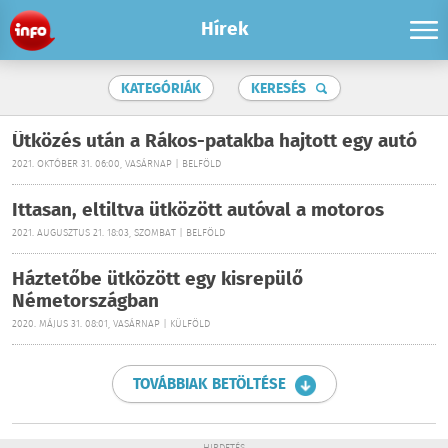
Hírek
KATEGÓRIÁK
KERESÉS
Ütközés után a Rákos-patakba hajtott egy autó
2021. OKTÓBER 31. 06:00, VASÁRNAP | BELFÖLD
Ittasan, eltiltva ütközött autóval a motoros
2021. AUGUSZTUS 21. 18:03, SZOMBAT | BELFÖLD
Háztetőbe ütközött egy kisrepülő
Németországban
2020. MÁJUS 31. 08:01, VASÁRNAP | KÜLFÖLD
TOVÁBBIAK BETÖLTÉSE