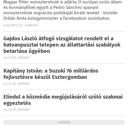
Magyar Péter miniszterelnök is aláírta 21 európai uniós állam-
és kormányfővel együtt a Pedro Sánchez spanyol
miniszterelnök migrációs politikáját bíráló levelet - közölte
Orbán Anita külügyminiszter a Facebookon szombaton.
AUGUSZTUS 02., VASÁRNAP
Gajdos László átfogó vizsgálatot rendelt el a
hatvanpusztai telepen az állattartási szabályok
betartása ügyében
JÚLIUS 25., SZOMBAT
Kapitány István: a Suzuki 76 milliárdos
fejlesztésre készül Esztergomban
JÚLIUS 25., SZOMBAT
Elindul a közmédia megújulásáról szóló szakmai
egyeztetés
JÚLIUS 25., SZOMBAT
HIRDETÉS