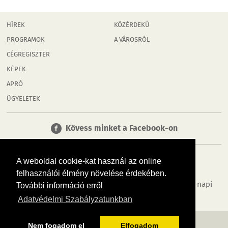
HÍREK
KÖZÉRDEKŰ
PROGRAMOK
A VÁROSRÓL
CÉGREGISZTER
KÉPEK
APRÓ
ÜGYELETEK
Kövess minket a Facebook-on
A weboldal cookie-kat használ az online
felhasználói élmény növelése érdekében.
Tudj meg többet városodról! Hírek, programok, képek, napi
További információ erről
menü, cégek…. és minden, ami Győr
Adatvédelmi Szabályzatunkban
MÉDIAAJÁNLÓ
ADATVÉDELEM
IMPRESSZUM
RÓLUNK
ÁSZF
Nem fogadom el
Elfogadom