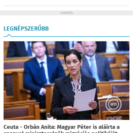
HIRDETÉS
LEGNÉPSZERŰBB
Ceuta - Orbán Anita: Magyar Péter is aláírta a