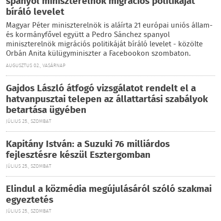
spanyol miniszterelnök migrációs politikáját
bíráló levelet
Magyar Péter miniszterelnök is aláírta 21 európai uniós állam-
és kormányfővel együtt a Pedro Sánchez spanyol
miniszterelnök migrációs politikáját bíráló levelet - közölte
Orbán Anita külügyminiszter a Facebookon szombaton.
AUGUSZTUS 02., VASÁRNAP
Gajdos László átfogó vizsgálatot rendelt el a
hatvanpusztai telepen az állattartási szabályok
betartása ügyében
JÚLIUS 25., SZOMBAT
Kapitány István: a Suzuki 76 milliárdos
fejlesztésre készül Esztergomban
JÚLIUS 25., SZOMBAT
Elindul a közmédia megújulásáról szóló szakmai
egyeztetés
JÚLIUS 25., SZOMBAT