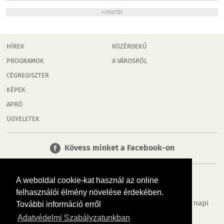
HIRDETÉS
HÍREK
KÖZÉRDEKŰ
PROGRAMOK
A VÁROSRÓL
CÉGREGISZTER
KÉPEK
APRÓ
ÜGYELETEK
Kövess minket a Facebook-on
A weboldal cookie-kat használ az online
felhasználói élmény növelése érdekében.
Tudj meg többet városodról! Hírek, programok, képek, napi
További információ erről
menü, cégek…. és minden, ami Győr
Adatvédelmi Szabályzatunkban