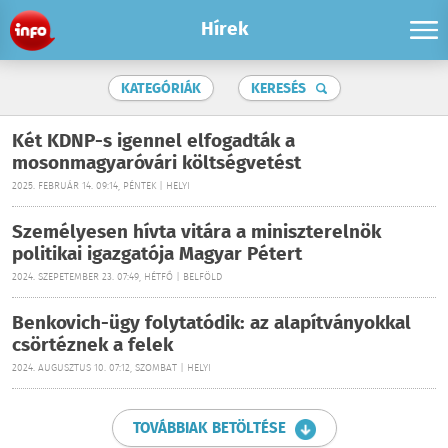
Hírek
KATEGÓRIÁK
KERESÉS
Két KDNP-s igennel elfogadták a
mosonmagyaróvári költségvetést
2025. FEBRUÁR 14. 09:14, PÉNTEK | HELYI
Személyesen hívta vitára a miniszterelnök
politikai igazgatója Magyar Pétert
2024. SZEPETEMBER 23. 07:49, HÉTFŐ | BELFÖLD
Benkovich-ügy folytatódik: az alapítványokkal
csörtéznek a felek
2024. AUGUSZTUS 10. 07:12, SZOMBAT | HELYI
TOVÁBBIAK BETÖLTÉSE