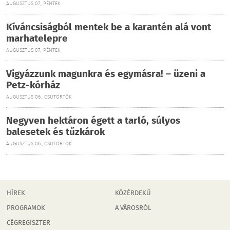
AUGUSZTUS 07., PÉNTEK
Kíváncsiságból mentek be a karantén alá vont
marhatelepre
AUGUSZTUS 07., PÉNTEK
Vigyázzunk magunkra és egymásra! – üzeni a
Petz-kórház
AUGUSZTUS 06., CSÜTÖRTÖK
Negyven hektáron égett a tarló, súlyos
balesetek és tűzkárok
AUGUSZTUS 06., CSÜTÖRTÖK
HÍREK
KÖZÉRDEKŰ
PROGRAMOK
A VÁROSRÓL
CÉGREGISZTER