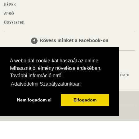
KÉPEK
APRÓ
ÜGYELETEK
Kövess minket a Facebook-on
A weboldal cookie-kat használ az online
felhasználói élmény növelése érdekében.
Tudj meg többet városodról! Hírek, programok, képek, napi
További információ erről
menü, cégek…. és minden, ami Győr
Adatvédelmi Szabályzatunkban
MÉDIAAJÁNLÓ
ADATVÉDELEM
IMPRESSZUM
RÓLUNK
ÁSZF
Nem fogadom el
Elfogadom
Copyright InfoVárosok. Minden jog fenntartva. | Web design & arculat by
Voov