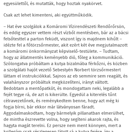
egyesülettől, és mutatták, hogy hoztak nyakörvet.
Csak azt lehet kimenteni, aki együttműködik.
– Hat éve szolgálok a Komáromi Vízirendészeti Rendőrőrsön,
és eddig egyszer vettem részt vízből mentésben, bár az a bácsi
felsőtesttel a parton feküdt, viszont így is majdnem kihűlt –
idézte fel a főtörzsőrmester, akit ezért két éve megjutalmazott
a komáromi önkormányzat képviselő-testülete. – Tudtam,
hogy az állatmentés keményebb dió, főleg a kommunikáció.
Szólongatva próbáltam a kutya bizalmába férkőzni, és közben
a szolgálati hajót vezető Sebestyén Norbert törzsőrmestert
láttam el instrukciókkal. Sajnos az eb semmire sem reagált, és
valahányszor próbáltuk megközelíteni, irányt váltott.
Bedobtam a mentőpatkót, és mondogattam neki, legalább a
fejét tegye rá, de azt is kikerülte. Egyedül a kiterelés tűnt
célravezetőnek, és reménykedtem benne, hogy azt még ki
fogja bírni, bár ekkor már látványosan fáradt.
Aggodalmaskodtam, hogy bármelyik pillanatban elmerülhet,
de mintha észrevette volna, hogy segíteni akarok rajta, és
hagyta magát terelni. Ez persze nem ment könnyen, mert a