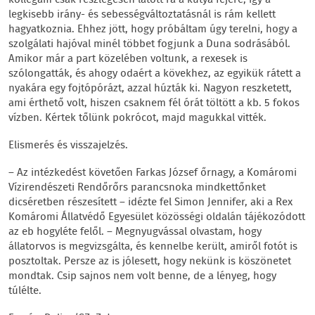
kollegám csak részlegesen látott rá a kutya fejére, így a
legkisebb irány- és sebességváltoztatásnál is rám kellett
hagyatkoznia. Ehhez jött, hogy próbáltam úgy terelni, hogy a
szolgálati hajóval minél többet fogjunk a Duna sodrásából.
Amikor már a part közelében voltunk, a rexesek is
szólongatták, és ahogy odaért a kövekhez, az egyikük rátett a
nyakára egy fojtópórázt, azzal húzták ki. Nagyon reszketett,
ami érthető volt, hiszen csaknem fél órát töltött a kb. 5 fokos
vízben. Kértek tőlünk pokrócot, majd magukkal vitték.
Elismerés és visszajelzés.
– Az intézkedést követően Farkas József őrnagy, a Komáromi
Vízirendészeti Rendőrőrs parancsnoka mindkettőnket
dicséretben részesített – idézte fel Simon Jennifer, aki a Rex
Komáromi Állatvédő Egyesület közösségi oldalán tájékozódott
az eb hogyléte felől. – Megnyugvással olvastam, hogy
állatorvos is megvizsgálta, és kennelbe került, amiről fotót is
posztoltak. Persze az is jólesett, hogy nekünk is köszönetet
mondtak. Csip sajnos nem volt benne, de a lényeg, hogy
túlélte.