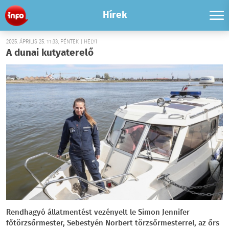
Hírek
2025. ÁPRILIS 25. 11:33, PÉNTEK | HELYI
A dunai kutyaterelő
Rendhagyó állatmentést vezényelt le Simon Jennifer
főtörzsőrmester, Sebestyén Norbert törzsőrmesterrel, az őrs