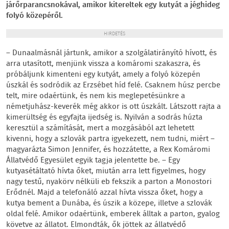
járőrparancsnokával, amikor kitereltek egy kutyát a jéghideg
folyó közepéről.
HIRDETÉS
– Dunaalmásnál jártunk, amikor a szolgálatirányító hívott, és
arra utasított, menjünk vissza a komáromi szakaszra, és
próbáljunk kimenteni egy kutyát, amely a folyó közepén
úszkál és sodródik az Erzsébet híd felé. Csaknem húsz percbe
telt, mire odaértünk, és nem kis meglepetésünkre a
németjuhász-keverék még akkor is ott úszkált. Látszott rajta a
kimerültség és egyfajta ijedség is. Nyilván a sodrás húzta
keresztül a számítását, mert a mozgásából azt lehetett
kivenni, hogy a szlovák partra igyekezett, nem tudni, miért –
magyarázta Simon Jennifer, és hozzátette, a Rex Komáromi
Állatvédő Egyesület egyik tagja jelentette be. – Egy
kutyasétáltató hívta őket, miután arra lett figyelmes, hogy
nagy testű, nyakörv nélküli eb fekszik a parton a Monostori
Erődnél. Majd a telefonáló azzal hívta vissza őket, hogy a
kutya bement a Dunába, és úszik a közepe, illetve a szlovák
oldal felé. Amikor odaértünk, emberek álltak a parton, gyalog
követve az állatot. Elmondták, ők jöttek az állatvédő