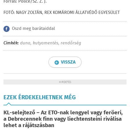
Forrás: Police/SZ. Z. J.
FOTÓ: NAGY ZOLTÁN, REX KOMÁROMI ÁLLATVÉDŐ EGYESÜLET
Oszd meg barátaiddal
Címkék:
duna
,
kutyamentés
,
rendőrség
VISSZA
HIRDETÉS
EZEK ÉRDEKELHETNEK MÉG
KL-selejtező – Az ETO-nak lengyel vagy feröeri,
a Debrecennek finn vagy liechtensteini riválisa
lehet a rájátszásban