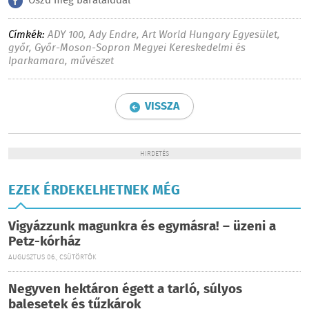
Oszd meg barátaiddal
Címkék:
ADY 100
,
Ady Endre
,
Art World Hungary Egyesület
,
győr
,
Győr-Moson-Sopron Megyei Kereskedelmi és
Iparkamara
,
művészet
VISSZA
HIRDETÉS
EZEK ÉRDEKELHETNEK MÉG
Vigyázzunk magunkra és egymásra! – üzeni a
Petz-kórház
AUGUSZTUS 06., CSÜTÖRTÖK
Negyven hektáron égett a tarló, súlyos
balesetek és tűzkárok