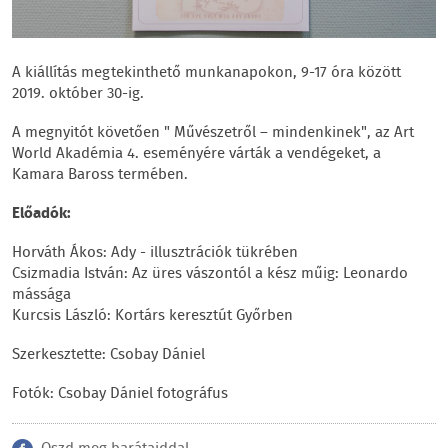
A kiállítás megtekinthető munkanapokon, 9-17 óra között
2019. október 30-ig.
A megnyitót követően " Művészetről – mindenkinek", az Art
World Akadémia 4. eseményére várták a vendégeket, a
Kamara Baross termében.
Előadók:
Horváth Ákos: Ady - illusztrációk tükrében
Csizmadia István: Az üres vászontól a kész műig: Leonardo
mássága
Kurcsis László: Kortárs keresztút Győrben
Szerkesztette: Csobay Dániel
Fotók: Csobay Dániel fotográfus