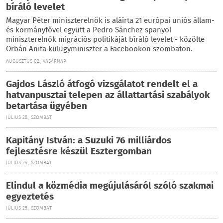
bíráló levelet
Magyar Péter miniszterelnök is aláírta 21 európai uniós állam-
és kormányfővel együtt a Pedro Sánchez spanyol
miniszterelnök migrációs politikáját bíráló levelet - közölte
Orbán Anita külügyminiszter a Facebookon szombaton.
AUGUSZTUS 02., VASÁRNAP
Gajdos László átfogó vizsgálatot rendelt el a
hatvanpusztai telepen az állattartási szabályok
betartása ügyében
JÚLIUS 25., SZOMBAT
Kapitány István: a Suzuki 76 milliárdos
fejlesztésre készül Esztergomban
JÚLIUS 25., SZOMBAT
Elindul a közmédia megújulásáról szóló szakmai
egyeztetés
JÚLIUS 25., SZOMBAT