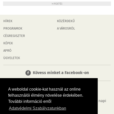
HIRDETÉS
HÍREK
KÖZÉRDEKŰ
PROGRAMOK
A VÁROSRÓL
CÉGREGISZTER
KÉPEK
APRÓ
ÜGYELETEK
Kövess minket a Facebook-on
A weboldal cookie-kat használ az online
felhasználói élmény növelése érdekében.
Tudj meg többet városodról! Hírek, programok, képek, napi
További információ erről
menü, cégek…. és minden, ami Győr
Adatvédelmi Szabályzatunkban