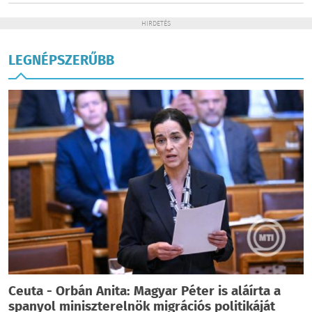
HIRDETÉS
LEGNÉPSZERŰBB
Ceuta - Orbán Anita: Magyar Péter is aláírta a
spanyol miniszterelnök migrációs politikáját