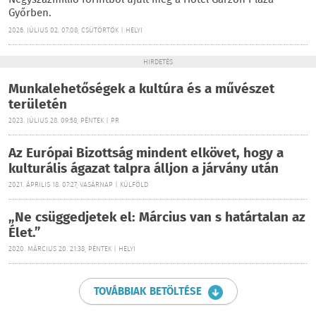
Négyszázmillió forintból újult meg a Hotel Garzon Plaza
Győrben.
2026. JÚLIUS 02. 07:08, CSÜTÖRTÖK | HELYI
HIRDETÉS
Munkalehetőségek a kultúra és a művészet
területén
2023. JÚLIUS 28. 09:58, PÉNTEK | PR
Az Európai Bizottság mindent elkövet, hogy a
kulturális ágazat talpra álljon a járvány után
2021. ÁPRILIS 18. 07:27, VASÁRNAP | KÜLFÖLD
„Ne csüggedjetek el: Március van s határtalan az
Élet.”
2020. MÁRCIUS 20. 21:38, PÉNTEK | HELYI
TOVÁBBIAK BETÖLTÉSE