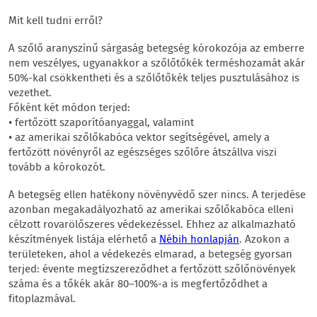
Mit kell tudni erről?
A szőlő aranyszínű sárgaság betegség kórokozója az emberre
nem veszélyes, ugyanakkor a szőlőtőkék terméshozamát akár
50%-kal csökkentheti és a szőlőtőkék teljes pusztulásához is
vezethet.
Főként két módon terjed:
• fertőzött szaporítóanyaggal, valamint
• az amerikai szőlőkabóca vektor segítségével, amely a
fertőzött növényről az egészséges szőlőre átszállva viszi
tovább a kórokozót.
A betegség ellen hatékony növényvédő szer nincs. A terjedése
azonban megakadályozható az amerikai szőlőkabóca elleni
célzott rovarölőszeres védekezéssel. Ehhez az alkalmazható
készítmények listája elérhető a
Nébih honlapján
. Azokon a
területeken, ahol a védekezés elmarad, a betegség gyorsan
terjed: évente megtízszereződhet a fertőzött szőlőnövények
száma és a tőkék akár 80–100%-a is megfertőződhet a
fitoplazmával.