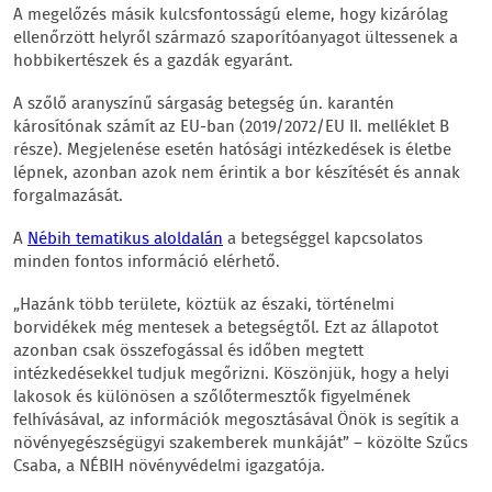
A megelőzés másik kulcsfontosságú eleme, hogy kizárólag
ellenőrzött helyről származó szaporítóanyagot ültessenek a
hobbikertészek és a gazdák egyaránt.
A szőlő aranyszínű sárgaság betegség ún. karantén
károsítónak számít az EU-ban (2019/2072/EU II. melléklet B
része). Megjelenése esetén hatósági intézkedések is életbe
lépnek, azonban azok nem érintik a bor készítését és annak
forgalmazását.
A
Nébih tematikus aloldalán
a betegséggel kapcsolatos
minden fontos információ elérhető.
„Hazánk több területe, köztük az északi, történelmi
borvidékek még mentesek a betegségtől. Ezt az állapotot
azonban csak összefogással és időben megtett
intézkedésekkel tudjuk megőrizni. Köszönjük, hogy a helyi
lakosok és különösen a szőlőtermesztők figyelmének
felhívásával, az információk megosztásával Önök is segítik a
növényegészségügyi szakemberek munkáját” – közölte Szűcs
Csaba, a NÉBIH növényvédelmi igazgatója.