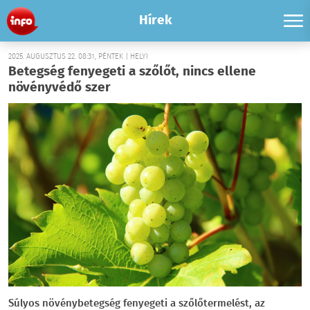
Hírek
2025. AUGUSZTUS 22. 08:31, PÉNTEK | HELYI
Betegség fenyegeti a szőlőt, nincs ellene
növényvédő szer
Súlyos növénybetegség fenyegeti a szőlőtermelést, az