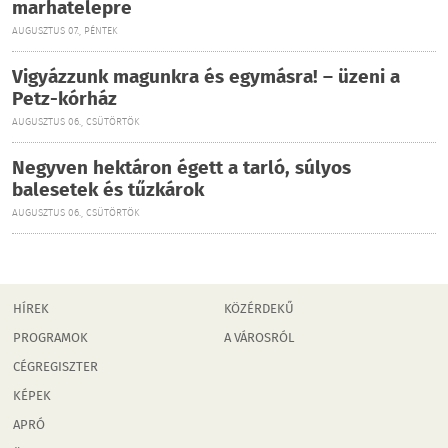
marhatelepre
AUGUSZTUS 07., PÉNTEK
Vigyázzunk magunkra és egymásra! – üzeni a
Petz-kórház
AUGUSZTUS 06., CSÜTÖRTÖK
Negyven hektáron égett a tarló, súlyos
balesetek és tűzkárok
AUGUSZTUS 06., CSÜTÖRTÖK
HÍREK
KÖZÉRDEKŰ
PROGRAMOK
A VÁROSRÓL
CÉGREGISZTER
KÉPEK
APRÓ