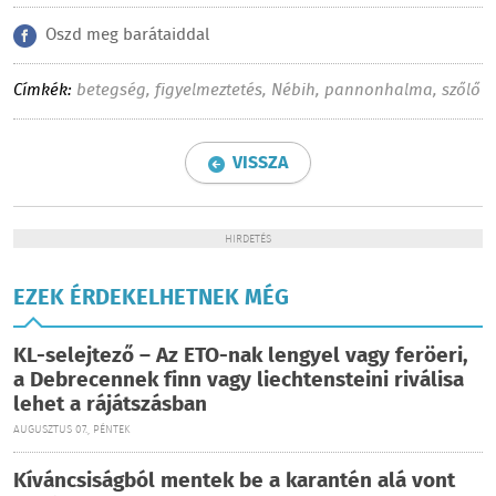
Oszd meg barátaiddal
Címkék:
betegség
,
figyelmeztetés
,
Nébih
,
pannonhalma
,
szőlő
VISSZA
HIRDETÉS
EZEK ÉRDEKELHETNEK MÉG
KL-selejtező – Az ETO-nak lengyel vagy feröeri,
a Debrecennek finn vagy liechtensteini riválisa
lehet a rájátszásban
AUGUSZTUS 07., PÉNTEK
Kíváncsiságból mentek be a karantén alá vont