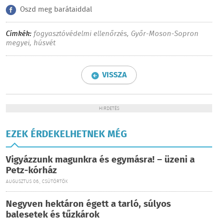
Oszd meg barátaiddal
Címkék:
fogyasztóvédelmi ellenőrzés
,
Győr-Moson-Sopron
megyei
,
húsvét
VISSZA
HIRDETÉS
EZEK ÉRDEKELHETNEK MÉG
Vigyázzunk magunkra és egymásra! – üzeni a
Petz-kórház
AUGUSZTUS 06., CSÜTÖRTÖK
Negyven hektáron égett a tarló, súlyos
balesetek és tűzkárok