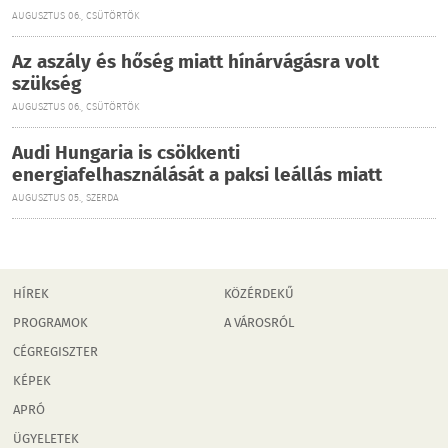
AUGUSZTUS 06., CSÜTÖRTÖK
Az aszály és hőség miatt hínárvágásra volt
szükség
AUGUSZTUS 06., CSÜTÖRTÖK
Audi Hungaria is csökkenti
energiafelhasználását a paksi leállás miatt
AUGUSZTUS 05., SZERDA
HÍREK
KÖZÉRDEKŰ
PROGRAMOK
A VÁROSRÓL
CÉGREGISZTER
KÉPEK
APRÓ
ÜGYELETEK