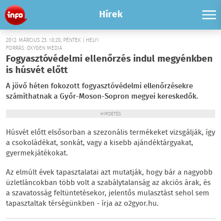
Hírek
2012. MÁRCIUS 23. 10:20, PÉNTEK | HELYI
FORRÁS: OXYGEN MEDIA
Fogyasztóvédelmi ellenőrzés indul megyénkben
is húsvét előtt
A jövő héten fokozott fogyasztóvédelmi ellenőrzésekre
számíthatnak a Győr-Moson-Sopron megyei kereskedők.
HIRDETÉS
Húsvét előtt elsősorban a szezonális termékeket vizsgálják, így
a csokoládékat, sonkát, vagy a kisebb ajándéktárgyakat,
gyermekjátékokat.
Az elmúlt évek tapasztalatai azt mutatják, hogy bár a nagyobb
üzletláncokban több volt a szabálytalanság az akciós árak, és
a szavatosság feltüntetésekor, jelentős mulasztást sehol sem
tapasztaltak térségünkben - írja az o2gyor.hu.