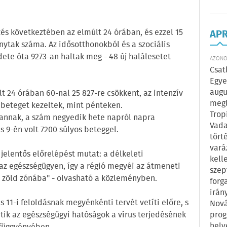
és következtében az elmúlt 24 órában, és ezzel 15
AP
ytak száma. Az idősotthonokból és a szociális
ete óta 9273-an haltak meg - 48 új halálesetet
AZONOS
Csat
Egye
augu
 24 órában 60-nal 25 827-re csökkent, az intenzív
megl
 beteget kezeltek, mint pénteken.
Trop
vannak, a szám negyedik hete napról napra
Vada
s 9-én volt 7200 súlyos beteggel.
tört
vará
 jelentős előrelépést mutat: a délkeleti
kell
az egészségügyen, így a régió megyéi az átmeneti
szep
a zöld zónába" - olvasható a közleményben.
forg
irán
s 11-i feloldásnak megyénkénti tervét vetíti előre, s
Nová
prog
ítik az egészségügyi hatóságok a vírus terjedésének
hely