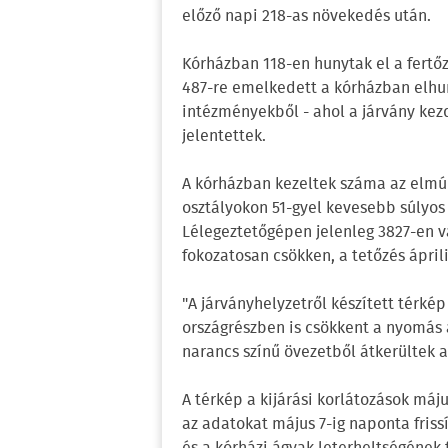
előző napi 218-as növekedés után.
Kórházban 118-en hunytak el a fertőz
487-re emelkedett a kórházban elhun
intézményekből - ahol a járvány kezd
jelentettek.
A kórházban kezeltek száma az elmúlt
osztályokon 51-gyel kevesebb súlyos
Lélegeztetőgépen jelenleg 3827-en 
fokozatosan csökken, a tetőzés áprili
"A járványhelyzetről készített térkép
országrészben is csökkent a nyomás 
narancs színű övezetből átkerültek 
A térkép a kijárási korlátozások máju
az adatokat május 7-ig naponta friss