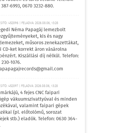
 387-6993, 0670 3232-880.
ÍTÓ: 452096 | FELADVA: 2026.08.06, 13:28
egedi Néma Papagáj lemezbolt
zgyűjteményeket, kis és nagy
lemezeket, műsoros zenekazettákat,
i CD-ket korrekt áron vásárolna
pénzért. Kiszállási díj nélkül. Telefon:
 230-1076.
apapagajrecords@gmail.com
ÍTÓ: 452097 | FELADVA: 2026.08.06, 13:28
márkájú, 4 fejes CNC faipari
gép vákuumszivattyúval és minden
ozékával, valamint faipari gépek
ozékai (pl. előtolómű, sorozat
fejek stb.) eladók. Telefon: 0630 364-
.