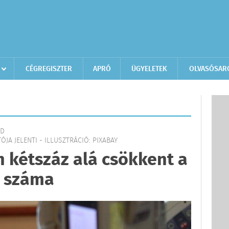
CÉGREGISZTER
APRÓ
ÜGYELETEK
OLVASÓSAR
LD
ÓJA JELENTI - ILLUSZTRÁCIÓ: PIXABAY
 kétszáz alá csökkent a
i száma