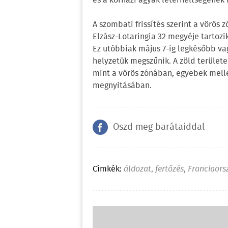
és a kórházi ágyak leterheltségének
A szombati frissítés szerint a vörös 
Elzász-Lotaringia 32 megyéje tartozi
Ez utóbbiak május 7-ig legkésőbb va
helyzetük megszűnik. A zöld területe
mint a vörös zónában, egyebek mellet
megnyitásában.
Oszd meg barátaiddal
Címkék:
áldozat
,
fertőzés
,
Franciaors