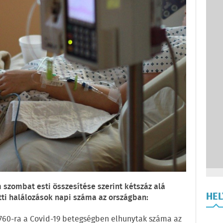
 szombat esti összesítése szerint kétszáz alá
HE
tti halálozások napi száma az országban:
4 760-ra a Covid-19 betegségben elhunytak száma az