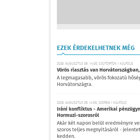
EZEK ÉRDEKELHETNEK MÉG
2026. AUGUSZTUS 06. 14:00, CSÜTÖRTÖK | KÜLFÖLD
Vörös riasztás van Horvátországban,
A legmagasabb, vörös fokozatú hőségr
Horvátországra.
2026. AUGUSZTUS 05. 14:00, SZERDA | KÜLFÖLD
Iráni konfliktus - Amerikai pénzügy
Hormuzi-szorosról
Akár két napon belül eredményre vez
szoros teljes megnyitásáról - jelent
kedden.