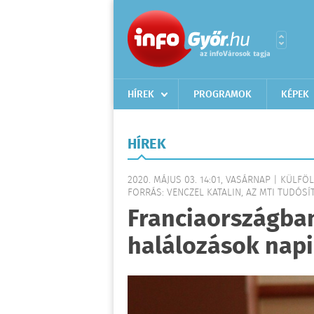
HÍREK
PROGRAMOK
KÉPEK
HÍREK
2020. MÁJUS 03. 14:01, VASÁRNAP | KÜLFÖ
FORRÁS: VENCZEL KATALIN, AZ MTI TUDÓSÍT
Franciaországban
halálozások nap