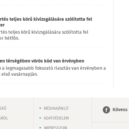
és teljes körű kivizsgálására szólította fel
ter
s teljes körű kivizsgálására szólította fel
r hétfőn.
en térségében vörös kód van érvényben
 a legmagasabb fokozatú riasztás van érvényben a
 első vasárnapján.
EKŰ
MÉDIAAJÁNLÓ
Kövess 
SRÓL
ADATVÉDELEM
IMPRESSZUM