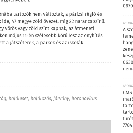
 függvényében.
0670
zónába tartozók nem változtak, a párizsi régió és
k ide, 47 megye zöld övezet, míg 22 narancs színű.
AZONOS
gy vörös vagy zöld színt kapnak, az átmeneti
A sz
ken május 11-én szélesebb körű lesz az enyhítés,
leme
hang
t a játszóterek, a parkok és az iskolák
zene
kész
0630
nem
AZONOS
CMS 
zág
,
haláleset
,
halálozás
,
járvány
,
koronavírus
maró
tart
tart
fúró
7784