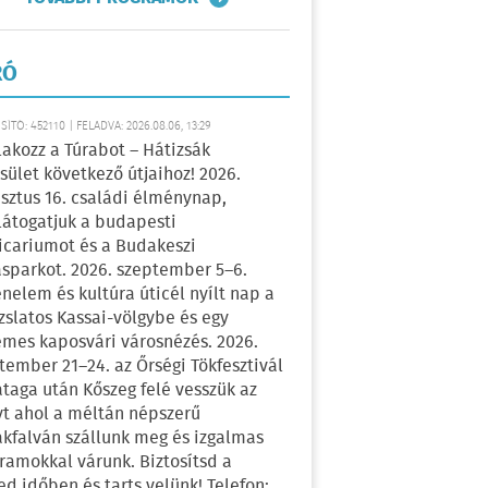
RÓ
ÍTÓ: 452110 | FELADVA: 2026.08.06, 13:29
lakozz a Túrabot – Hátizsák
sület következő útjaihoz! 2026.
sztus 16. családi élménynap,
átogatjuk a budapesti
icariumot és a Budakeszi
sparkot. 2026. szeptember 5–6.
énelem és kultúra úticél nyílt nap a
zslatos Kassai-völgybe és egy
emes kaposvári városnézés. 2026.
tember 21–24. az Őrségi Tökfesztivál
ataga után Kőszeg felé vesszük az
yt ahol a méltán népszerű
kfalván szállunk meg és izgalmas
ramokkal várunk. Biztosítsd a
ed időben és tarts velünk! Telefon: