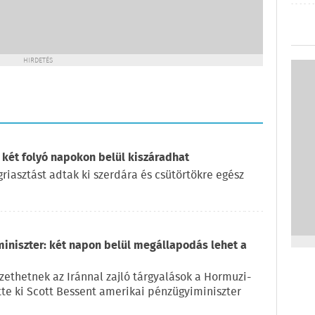
HIRDETÉS
 két folyó napokon belül kiszáradhat
iasztást adtak ki szerdára és csütörtökre egész
miniszter: két napon belül megállapodás lehet a
ethetnek az Iránnal zajló tárgyalások a Hormuzi-
ette ki Scott Bessent amerikai pénzügyiminiszter