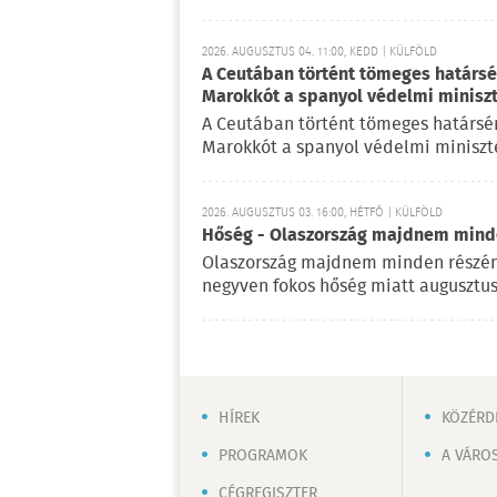
2026. AUGUSZTUS 04. 11:00, KEDD | KÜLFÖLD
A Ceutában történt tömeges határsért
Marokkót a spanyol védelmi minisz
A Ceutában történt tömeges határsérté
Marokkót a spanyol védelmi miniszte
2026. AUGUSZTUS 03. 16:00, HÉTFŐ | KÜLFÖLD
Hőség - Olaszország majdnem mind
Olaszország majdnem minden részén
negyven fokos hőség miatt augusztus
HÍREK
KÖZÉRD
PROGRAMOK
A VÁRO
CÉGREGISZTER