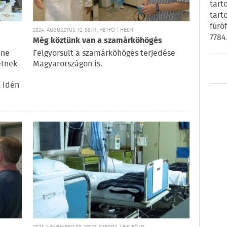
tart
tart
fúró
2024. AUGUSZTUS 12. 08:11, HÉTFŐ | HELYI
7784
Még köztünk van a szamárköhögés
 ne
Felgyorsult a szamárköhögés terjedése
etnek
Magyarországon is.
t idén