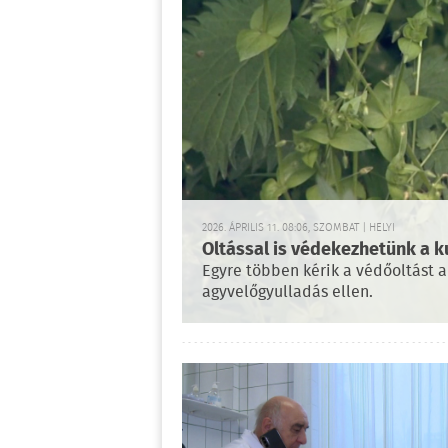
2026. ÁPRILIS 11. 08:06, SZOMBAT | HELYI
Oltással is védekezhetünk a k
Egyre többen kérik a védőoltást a 
agyvelőgyulladás ellen.