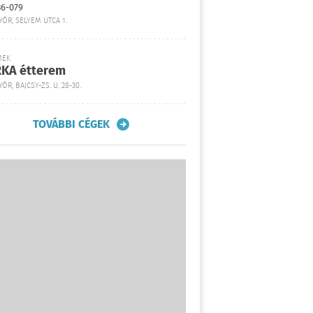
36-079
YŐR, SELYEM UTCA 1.
MEK
KA étterem
ŐR, BAJCSY-ZS. U. 28-30.
TOVÁBBI CÉGEK