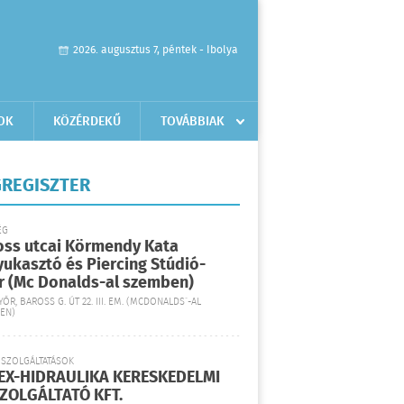
2026. augusztus 7, péntek - Ibolya
OK
KÖZÉRDEKŰ
TOVÁBBIAK
REGISZTER
ÉG
oss utcai Körmendy Kata
yukasztó és Piercing Stúdió-
r (Mc Donalds-al szemben)
YŐR, BAROSS G. ÚT 22. III. EM. (MCDONALDS´-AL
EN)
 SZOLGÁLTATÁSOK
EX-HIDRAULIKA KERESKEDELMI
SZOLGÁLTATÓ KFT.