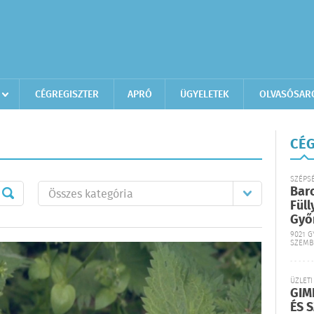
CÉGREGISZTER
APRÓ
ÜGYELETEK
OLVASÓSAR
CÉG
SZÉPS
Bar
Füll
Győ
9021 G
SZEMB
ÜZLETI
GIM
ÉS 