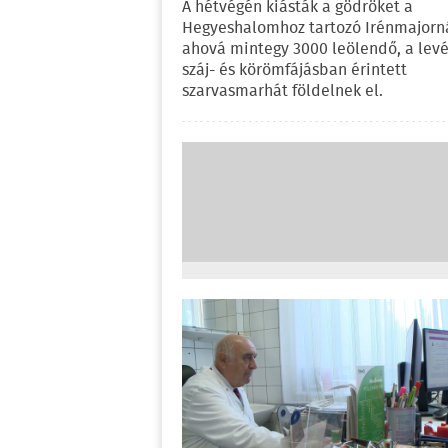
A hétvégén kiásták a gödröket a
Hegyeshalomhoz tartozó Irénmajorná
ahová mintegy 3000 leölendő, a levé
száj- és körömfájásban érintett
szarvasmarhát földelnek el.