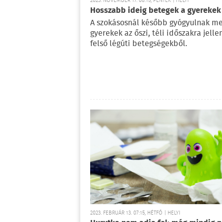
2023. NOVEMBER 17. 08:15, PÉNTEK | HELYI
Hosszabb ideig betegek a gyerekek
A szokásosnál később gyógyulnak me
gyerekek az őszi, téli időszakra jell
felső légúti betegségekből.
2023. FEBRUÁR 13. 07:15, HÉTFŐ | HELYI