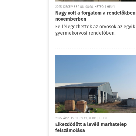
2025. DECEMBER 08. 08:26, HÉTFŐ | HELYI
Nagy volt a forgalom a rendelőkben
novemberben
Fellélegezhettek az orvosok az egyik
gyermekorvosi rendelőben.
2025. ÁPRILIS 01. 09:13, KEDD | HELYI
Elkezdődött a levéli marhatelep
felszámolása