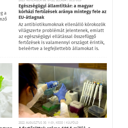
2023. NOVEMBER 08. 09:23, SZERDA | BELFÖLD
Egészségügyi államtitkár: a magyar
kórházi fertőzések aránya mintegy fele az
g a
EU-átlagnak
emző
Az antibiotikumoknak ellenálló kórokozók
világszerte problémát jelentenek, emiatt
az egészségügyi ellátással összefüggő
fertőzések is valamennyi országot érintik,
beleértve a legfejlettebb államokat is.
2022. AUGUSZTUS 30. 11:01, KEDD | KÜLFÖLD