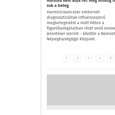
Hurutka nem adja fel: még mindig 
sok a beteg
Harmincnyolcezer embernél
diagnosztizáltak influenzaszerű
megbetegedést a múlt héten a
figyelőszolgálatban részt vevő orvos
jelentései szerint – közölte a Nemzet
Népegészségügyi Központ.
1
2
3
4
5