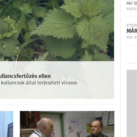
96/ 3
9025 G
ÉTTER
MÁR
9021 GY
ullancsfertőzés ellen
kullancsok által terjesztett vírusos