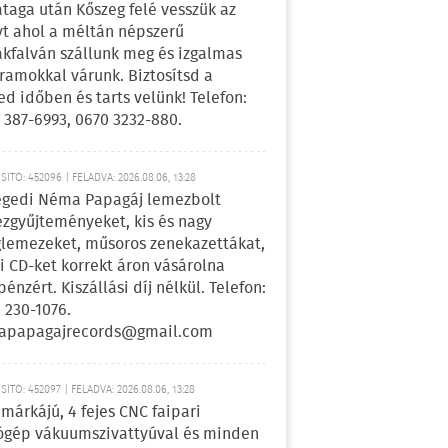
ataga után Kőszeg felé vesszük az
yt ahol a méltán népszerű
kfalván szállunk meg és izgalmas
ramokkal várunk. Biztosítsd a
ed időben és tarts velünk! Telefon:
 387-6993, 0670 3232-880.
ÍTÓ: 452096 | FELADVA: 2026.08.06, 13:28
egedi Néma Papagáj lemezbolt
zgyűjteményeket, kis és nagy
lemezeket, műsoros zenekazettákat,
i CD-ket korrekt áron vásárolna
pénzért. Kiszállási díj nélkül. Telefon:
 230-1076.
apapagajrecords@gmail.com
ÍTÓ: 452097 | FELADVA: 2026.08.06, 13:28
márkájú, 4 fejes CNC faipari
gép vákuumszivattyúval és minden