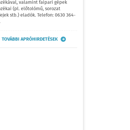
ozékával, valamint faipari gépek
ozékai (pl. előtolómű, sorozat
fejek stb.) eladók. Telefon: 0630 364-
.
TOVÁBBI APRÓHIRDETÉSEK