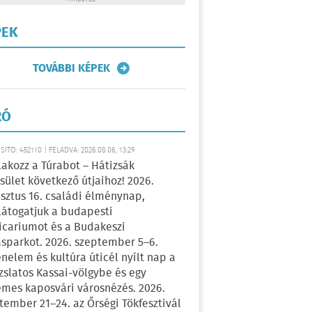
PEK
TOVÁBBI KÉPEK
RÓ
ÍTÓ: 452110 | FELADVA: 2026.08.06, 13:29
lakozz a Túrabot – Hátizsák
sület következő útjaihoz! 2026.
sztus 16. családi élménynap,
átogatjuk a budapesti
icariumot és a Budakeszi
sparkot. 2026. szeptember 5–6.
énelem és kultúra úticél nyílt nap a
zslatos Kassai-völgybe és egy
emes kaposvári városnézés. 2026.
tember 21–24. az Őrségi Tökfesztivál