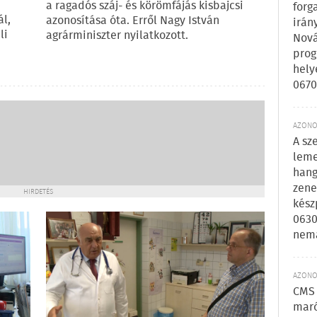
a ragadós száj- és körömfájás kisbajcsi
forg
l,
azonosítása óta. Erről Nagy István
irán
li
agrárminiszter nyilatkozott.
Nová
prog
hely
0670
AZONOS
A sz
leme
hang
zene
HIRDETÉS
kész
0630
nem
AZONOS
CMS 
maró