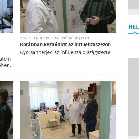
HE
2025. DECEMBER 18. 08:04, CSÜTÖRTÖK | HELYI
Korábban kezdődött az influenzaszezon
Gyorsan terjed az influenza országszerte.
galom
őben.