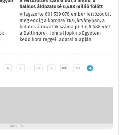
nagyon
A fertőzöttek száma 601,5 millió, a
halálos áldozatoké 6,488 millió fölött
Világszerte 601 539 078 ember fertőződött
meg eddig a koronavírus-járványban, a
halálos áldozatok száma pedig 6 488 449
ok
a Baltimore-i Johns Hopkins Egyetem
i
kedd kora reggeli adatai alapján.
…
6
7
98
99
100
101
HIRDETÉS