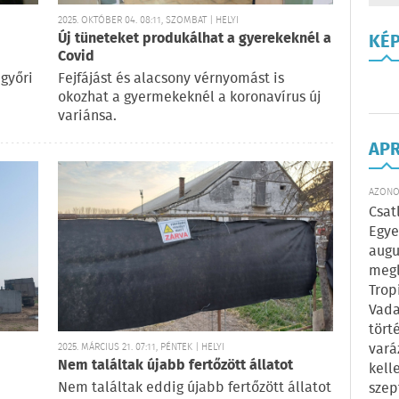
2025. OKTÓBER 04. 08:11, SZOMBAT | HELYI
Új tüneteket produkálhat a gyerekeknél a
KÉ
Covid
 győri
Fejfájást és alacsony vérnyomást is
okozhat a gyermekeknél a koronavírus új
variánsa.
AP
AZONOS
Csat
Egye
augu
megl
Trop
Vada
tört
vará
2025. MÁRCIUS 21. 07:11, PÉNTEK | HELYI
Nem találtak újabb fertőzött állatot
kell
Nem találtak eddig újabb fertőzött állatot
szep