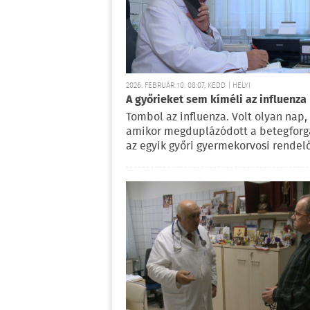
2026. FEBRUÁR 10. 08:07, KEDD | HELYI
A győrieket sem kíméli az influenza
Tombol az influenza. Volt olyan nap,
amikor megduplázódott a betegfor
az egyik győri gyermekorvosi rendel