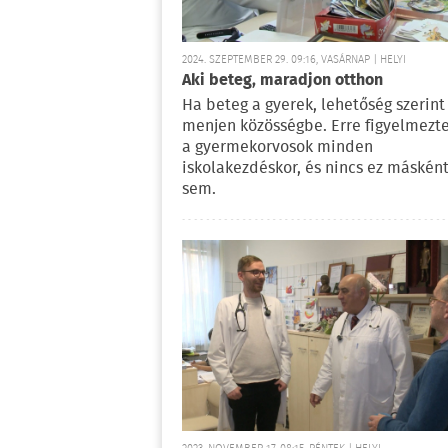
2024. SZEPTEMBER 29. 09:16, VASÁRNAP | HELYI
Aki beteg, maradjon otthon
Ha beteg a gyerek, lehetőség szerint
menjen közösségbe. Erre figyelmezt
a gyermekorvosok minden
iskolakezdéskor, és nincs ez máskén
sem.