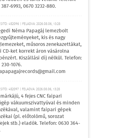
 387-6993, 0670 3232-880.
ÍTÓ: 452096 | FELADVA: 2026.08.06, 13:28
egedi Néma Papagáj lemezbolt
zgyűjteményeket, kis és nagy
lemezeket, műsoros zenekazettákat,
i CD-ket korrekt áron vásárolna
pénzért. Kiszállási díj nélkül. Telefon:
 230-1076.
apapagajrecords@gmail.com
ÍTÓ: 452097 | FELADVA: 2026.08.06, 13:28
márkájú, 4 fejes CNC faipari
gép vákuumszivattyúval és minden
ozékával, valamint faipari gépek
ozékai (pl. előtolómű, sorozat
fejek stb.) eladók. Telefon: 0630 364-
.