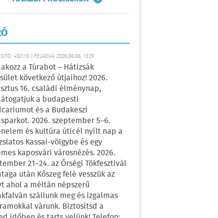
RÓ
ÍTÓ: 452110 | FELADVA: 2026.08.06, 13:29
lakozz a Túrabot – Hátizsák
sület következő útjaihoz! 2026.
sztus 16. családi élménynap,
átogatjuk a budapesti
icariumot és a Budakeszi
sparkot. 2026. szeptember 5–6.
énelem és kultúra úticél nyílt nap a
zslatos Kassai-völgybe és egy
emes kaposvári városnézés. 2026.
tember 21–24. az Őrségi Tökfesztivál
ataga után Kőszeg felé vesszük az
yt ahol a méltán népszerű
kfalván szállunk meg és izgalmas
ramokkal várunk. Biztosítsd a
ed időben és tarts velünk! Telefon: