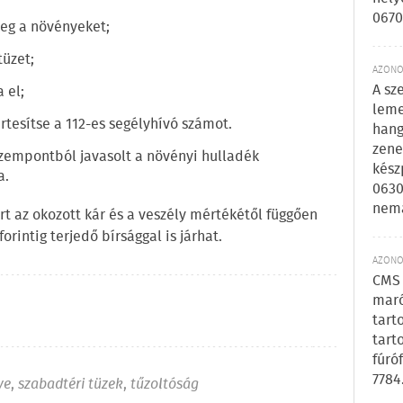
0670
eg a növényeket;
tüzet;
AZONOS
A sz
 el;
leme
rtesítse a 112-es segélyhívó számot.
hang
zene
zempontból javasolt a növényi hulladék
kész
a.
0630
nem
t az okozott kár és a veszély mértékétől függően
orintig terjedő bírsággal is járhat.
AZONOS
CMS 
maró
tart
tart
fúró
7784
ye
,
szabadtéri tüzek
,
tűzoltóság