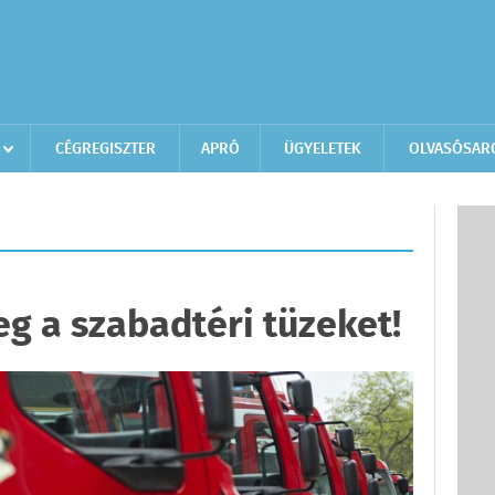
CÉGREGISZTER
APRÓ
ÜGYELETEK
OLVASÓSAR
eg a szabadtéri tüzeket!