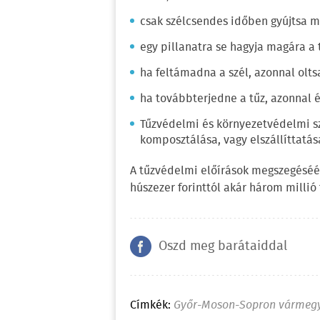
csak szélcsendes időben gyújtsa m
egy pillanatra se hagyja magára a 
ha feltámadna a szél, azonnal oltsa
ha továbbterjedne a tűz, azonnal é
Tűzvédelmi és környezetvédelmi s
komposztálása, vagy elszállíttatás
A tűzvédelmi előírások megszegéséér
húszezer forinttól akár három millió f
Oszd meg barátaiddal
Címkék:
Győr-Moson-Sopron vármeg