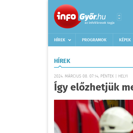
HÍREK
PROGRAMOK
KÉPEK
HÍREK
2024. MÁRCIUS 08. 07:14, PÉNTEK | HELYI
Így előzhetjük m