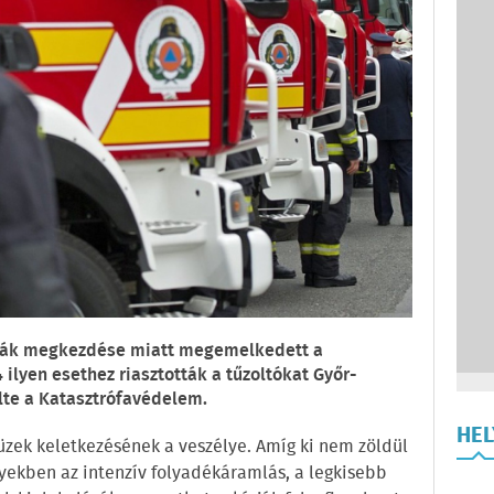
unkák megkezdése miatt megemelkedett a
ilyen esethez riasztották a tűzoltókat Győr-
te a Katasztrófavédelem.
HE
üzek keletkezésének a veszélye. Amíg ki nem zöldül
yekben az intenzív folyadékáramlás, a legkisebb