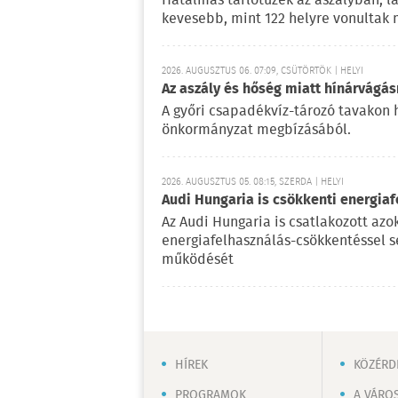
Hatalmas tarlótüzek az aszályban, l
kevesebb, mint 122 helyre vonultak 
2026. AUGUSZTUS 06. 07:09, CSÜTÖRTÖK | HELYI
Az aszály és hőség miatt hínárvágás
A győri csapadékvíz-tározó tavakon h
önkormányzat megbízásából.
2026. AUGUSZTUS 05. 08:15, SZERDA | HELYI
Audi Hungaria is csökkenti energiaf
Az Audi Hungaria is csatlakozott az
energiafelhasználás-csökkentéssel s
működését
HÍREK
KÖZÉRD
PROGRAMOK
A VÁRO