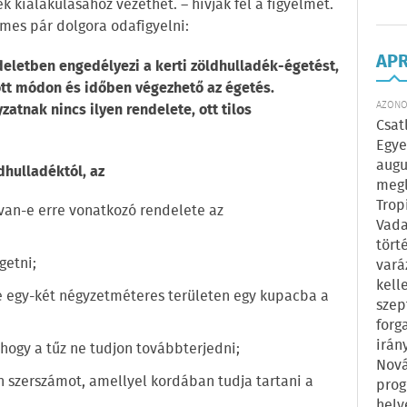
ek kialakulásához vezethet. – hívják fel a figyelmet.
mes pár dolgora odafigyelni:
AP
deletben engedélyezi a kerti zöldhulladék-égetést,
tt módon és időben végezhető az égetés.
AZONOS
tnak nincs ilyen rendelete, ott tilos
Csat
Egye
augu
dhulladéktól, az
megl
Trop
 van-e erre vonatkozó rendelete az
Vada
tört
getni;
vará
kell
se egy-két négyzetméteres területen egy kupacba a
szep
forg
irán
 hogy a tűz ne tudjon továbbterjedni;
Nová
en szerszámot, amellyel kordában tudja tartani a
prog
hely