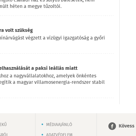
ángoló családi ház és súlyos balesetek, nem
múlt héten a megye tűzoltói.
ra volt szükség
ínárvágást végzett a vízügyi igazgatóság a győri
elhasználását a paksi leállás miatt
okhoz a nagyvállalatokhoz, amelyek önkéntes
egítik a magyar villamosenergia-rendszer stabil
EKŰ
MÉDIAAJÁNLÓ
Kövess 
SRÓL
ADATVÉDELEM