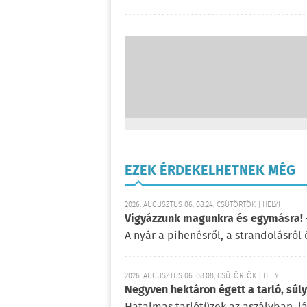
EZEK ÉRDEKELHETNEK MÉG
2026. AUGUSZTUS 06. 08:24, CSÜTÖRTÖK | HELYI
Vigyázzunk magunkra és egymásra! –
A nyár a pihenésről, a strandolásról 
2026. AUGUSZTUS 06. 08:08, CSÜTÖRTÖK | HELYI
Negyven hektáron égett a tarló, súl