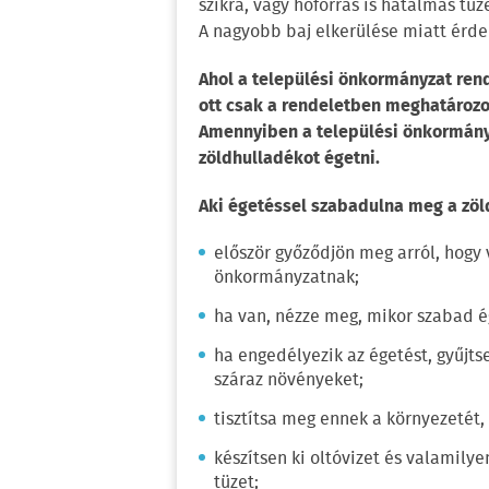
szikra, vagy hőforrás is hatalmas tüz
A nagyobb baj elkerülése miatt érde
Ahol a települési önkormányzat ren
ott csak a rendeletben meghatározo
Amennyiben a települési önkormányza
zöldhulladékot égetni.
Aki égetéssel szabadulna meg a zöl
először győződjön meg arról, hogy
önkormányzatnak;
ha van, nézze meg, mikor szabad é
ha engedélyezik az égetést, gyűjt
száraz növényeket;
tisztítsa meg ennek a környezetét,
készítsen ki oltóvizet és valamily
tüzet;