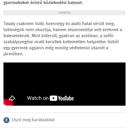
gyermekeket érintő közlekedési baleset.
HIRDETÉS
Tavaly csaknem 1400, tizennégy év alatti fiatal sérült meg,
többségük nem okozója, hanem elszenvedője volt ezeknek a
baleseteknek. Mint kiderült, gyakran az autóban, a sofőr
szabályszegése miatt kerültek kellemetlen helyzetbe: tízből
egy gyermek ugyanis még mindig védtelenül utazott a
járműben.
Oszd meg barátaiddal