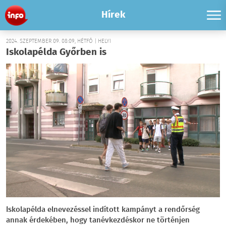
Hírek
2024. SZEPTEMBER 09. 08:09, HÉTFŐ | HELYI
Iskolapélda Győrben is
Iskolapélda elnevezéssel indított kampányt a rendőrség
annak érdekében, hogy tanévkezdéskor ne történjen