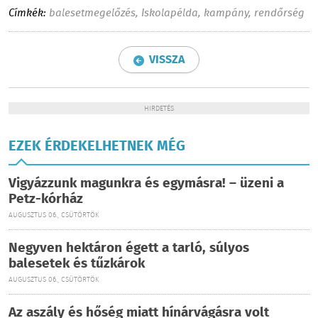
Címkék:
balesetmegelőzés
,
Iskolapélda
,
kampány
,
rendőrség
VISSZA
HIRDETÉS
EZEK ÉRDEKELHETNEK MÉG
Vigyázzunk magunkra és egymásra! – üzeni a
Petz-kórház
AUGUSZTUS 06., CSÜTÖRTÖK
Negyven hektáron égett a tarló, súlyos
balesetek és tűzkárok
AUGUSZTUS 06., CSÜTÖRTÖK
Az aszály és hőség miatt hínárvágásra volt