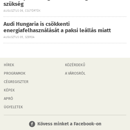
szükség
AUGUSZTUS 06., CSÜTÖRTÖK
Audi Hungaria is csökkenti
energiafelhasználását a paksi leállás miatt
AUGUSZTUS 05., SZERDA
HÍREK
KÖZÉRDEKŰ
PROGRAMOK
A VÁROSRÓL
CÉGREGISZTER
KÉPEK
APRÓ
ÜGYELETEK
Kövess minket a Facebook-on