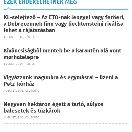
EZEK ÉRDEKELHETNEK MÉG
KL-selejtező – Az ETO-nak lengyel vagy feröeri,
a Debrecennek finn vagy liechtensteini riválisa
lehet a rájátszásban
AUGUSZTUS 07., PÉNTEK
Kíváncsiságból mentek be a karantén alá vont
marhatelepre
AUGUSZTUS 07., PÉNTEK
Vigyázzunk magunkra és egymásra! – üzeni a
Petz-kórház
AUGUSZTUS 06., CSÜTÖRTÖK
Negyven hektáron égett a tarló, súlyos
balesetek és tűzkárok
AUGUSZTUS 06., CSÜTÖRTÖK