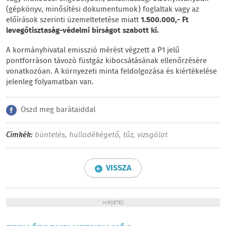
(gépkönyv, minősítési dokumentumok) foglaltak vagy az
előírások szerinti üzemeltetetése miatt
1.500.000,- Ft
levegőtisztaság-védelmi bírságot szabott ki.
A kormányhivatal emisszió mérést végzett a P1 jelű
pontforráson távozó füstgáz kibocsátásának ellenőrzésére
vonatkozóan. A környezeti minta feldolgozása és kiértékelése
jelenleg folyamatban van.
Oszd meg barátaiddal
Címkék:
büntetés
,
hulladékégető
,
tűz
,
vizsgálat
VISSZA
HIRDETÉS