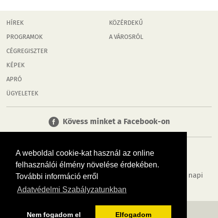
HÍREK
KÖZÉRDEKŰ
PROGRAMOK
A VÁROSRÓL
CÉGREGISZTER
KÉPEK
APRÓ
ÜGYELETEK
Kövess minket a Facebook-on
A weboldal cookie-kat használ az online
felhasználói élmény növelése érdekében.
Tudj meg többet városodról! Hírek, programok, képek, napi
További információ erről
menü, cégek…. és minden, ami Győr
Adatvédelmi Szabályzatunkban
MÉDIAAJÁNLÓ
ADATVÉDELEM
IMPRESSZUM
RÓLUNK
ÁSZF
Nem fogadom el
Elfogadom