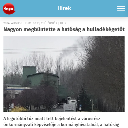
Hírek
2024. AUGUSZTUS 01. 07:13, CSÜTÖRTÖK | HELYI
Nagyon megbüntette a hatóság a hulladékégetőt
A legutóbbi tűz miatt tett bejelentést a városrész
önkormányzati képviselője a kormányhivatalnál, a hatóság