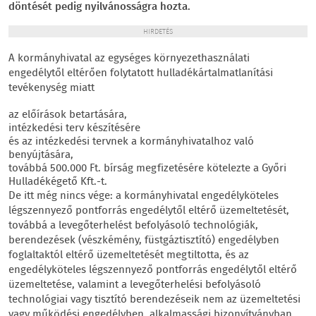
döntését pedig nyilvánosságra hozta.
HIRDETÉS
A kormányhivatal az egységes környezethasználati
engedélytől eltérően folytatott hulladékártalmatlanítási
tevékenység miatt
az előírások betartására,
intézkedési terv készítésére
és az intézkedési tervnek a kormányhivatalhoz való
benyújtására,
továbbá 500.000 Ft. bírság megfizetésére kötelezte a Győri
Hulladékégető Kft.-t.
De itt még nincs vége: a kormányhivatal engedélyköteles
légszennyező pontforrás engedélytől eltérő üzemeltetését,
továbbá a levegőterhelést befolyásoló technológiák,
berendezések (vészkémény, füstgáztisztító) engedélyben
foglaltaktól eltérő üzemeltetését megtiltotta, és az
engedélyköteles légszennyező pontforrás engedélytől eltérő
üzemeltetése, valamint a levegőterhelési befolyásoló
technológiai vagy tisztító berendezéseik nem az üzemeltetési
vagy működési engedélyben, alkalmassági bizonyítványban