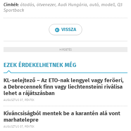
Címkék:
átadás
,
ötvenezer
,
Audi Hungária
,
autó
,
modell
,
Q3
Sportback
VISSZA
HIRDETÉS
EZEK ÉRDEKELHETNEK MÉG
KL-selejtező – Az ETO-nak lengyel vagy feröeri,
a Debrecennek finn vagy liechtensteini riválisa
lehet a rájátszásban
AUGUSZTUS 07., PÉNTEK
Kíváncsiságból mentek be a karantén alá vont
marhatelepre
AUGUSZTUS 07., PÉNTEK