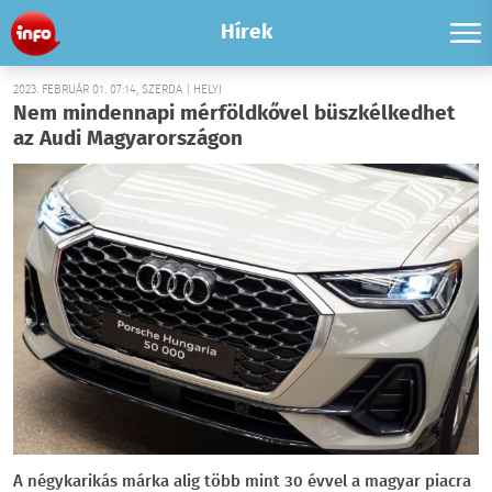
Hírek
2023. FEBRUÁR 01. 07:14, SZERDA | HELYI
Nem mindennapi mérföldkővel büszkélkedhet
az Audi Magyarországon
A négykarikás márka alig több mint 30 évvel a magyar piacra