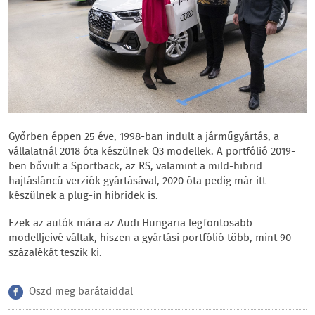
Győrben éppen 25 éve, 1998-ban indult a járműgyártás, a
vállalatnál 2018 óta készülnek Q3 modellek. A portfólió 2019-
ben bővült a Sportback, az RS, valamint a mild-hibrid
hajtásláncú verziók gyártásával, 2020 óta pedig már itt
készülnek a plug-in hibridek is.
Ezek az autók mára az Audi Hungaria legfontosabb
modelljeivé váltak, hiszen a gyártási portfólió több, mint 90
százalékát teszik ki.
Oszd meg barátaiddal