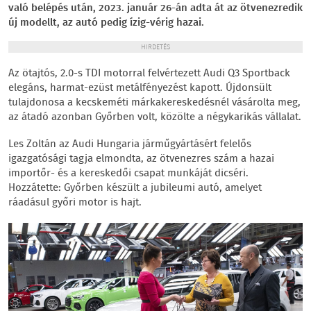
való belépés után, 2023. január 26-án adta át az ötvenezredik
új modellt, az autó pedig ízig-vérig hazai.
HIRDETÉS
Az ötajtós, 2.0-s TDI motorral felvértezett Audi Q3 Sportback
elegáns, harmat-ezüst metálfényezést kapott. Újdonsült
tulajdonosa a kecskeméti márkakereskedésnél vásárolta meg,
az átadó azonban Győrben volt, közölte a négykarikás vállalat.
Les Zoltán az Audi Hungaria járműgyártásért felelős
igazgatósági tagja elmondta, az ötvenezres szám a hazai
importőr- és a kereskedői csapat munkáját dicséri.
Hozzátette: Győrben készült a jubileumi autó, amelyet
ráadásul győri motor is hajt.