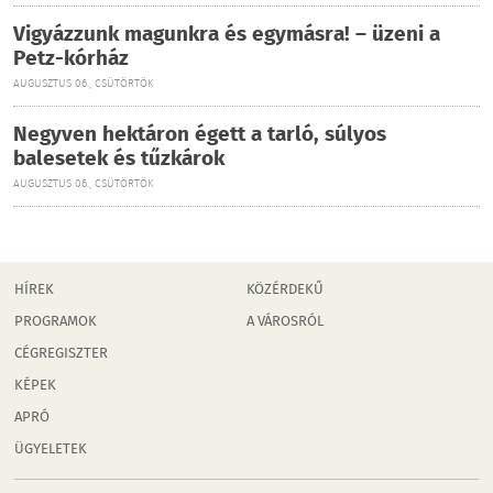
Vigyázzunk magunkra és egymásra! – üzeni a
Petz-kórház
AUGUSZTUS 06., CSÜTÖRTÖK
Negyven hektáron égett a tarló, súlyos
balesetek és tűzkárok
AUGUSZTUS 06., CSÜTÖRTÖK
HÍREK
KÖZÉRDEKŰ
PROGRAMOK
A VÁROSRÓL
CÉGREGISZTER
KÉPEK
APRÓ
ÜGYELETEK