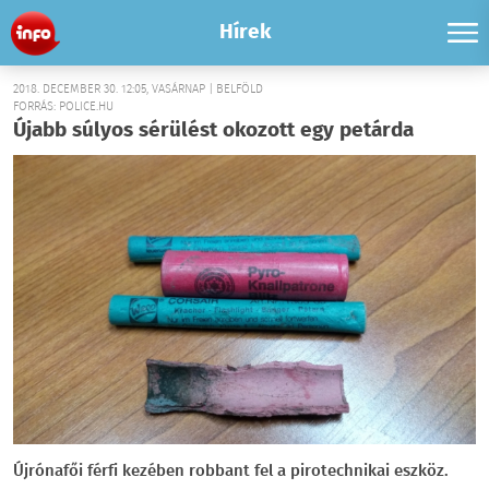
Hírek
2018. DECEMBER 30. 12:05, VASÁRNAP | BELFÖLD
FORRÁS: POLICE.HU
Újabb súlyos sérülést okozott egy petárda
Újrónafői férfi kezében robbant fel a pirotechnikai eszköz.