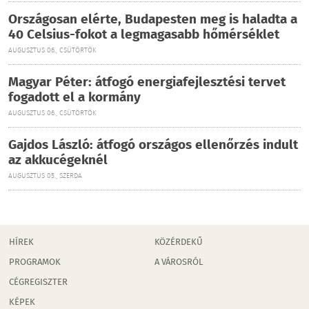
Országosan elérte, Budapesten meg is haladta a
40 Celsius-fokot a legmagasabb hőmérséklet
AUGUSZTUS 06., CSÜTÖRTÖK
Magyar Péter: átfogó energiafejlesztési tervet
fogadott el a kormány
AUGUSZTUS 06., CSÜTÖRTÖK
Gajdos László: átfogó országos ellenőrzés indult
az akkucégeknél
AUGUSZTUS 05., SZERDA
HÍREK
KÖZÉRDEKŰ
PROGRAMOK
A VÁROSRÓL
CÉGREGISZTER
KÉPEK