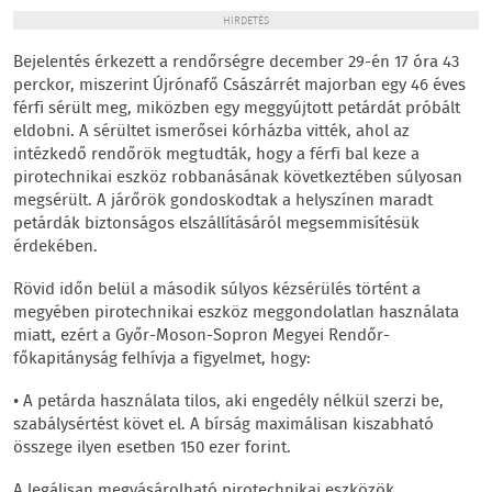
HIRDETÉS
Bejelentés érkezett a rendőrségre december 29-én 17 óra 43
perckor, miszerint Újrónafő Császárrét majorban egy 46 éves
férfi sérült meg, miközben egy meggyújtott petárdát próbált
eldobni. A sérültet ismerősei kórházba vitték, ahol az
intézkedő rendőrök megtudták, hogy a férfi bal keze a
pirotechnikai eszköz robbanásának következtében súlyosan
megsérült. A járőrök gondoskodtak a helyszínen maradt
petárdák biztonságos elszállításáról megsemmisítésük
érdekében.
Rövid időn belül a második súlyos kézsérülés történt a
megyében pirotechnikai eszköz meggondolatlan használata
miatt, ezért a Győr-Moson-Sopron Megyei Rendőr-
főkapitányság felhívja a figyelmet, hogy:
• A petárda használata tilos, aki engedély nélkül szerzi be,
szabálysértést követ el. A bírság maximálisan kiszabható
összege ilyen esetben 150 ezer forint.
A legálisan megvásárolható pirotechnikai eszközök