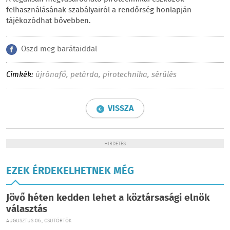
felhasználásának szabályairól a rendőrség honlapján
tájékozódhat bővebben.
Oszd meg barátaiddal
Címkék:
újrónafő
,
petárda
,
pirotechnika
,
sérülés
VISSZA
HIRDETÉS
EZEK ÉRDEKELHETNEK MÉG
Jövő héten kedden lehet a köztársasági elnök
választás
AUGUSZTUS 06., CSÜTÖRTÖK