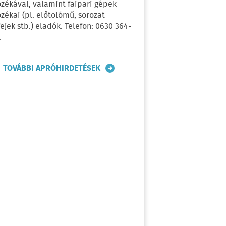
ozékával, valamint faipari gépek
ozékai (pl. előtolómű, sorozat
fejek stb.) eladók. Telefon: 0630 364-
.
TOVÁBBI APRÓHIRDETÉSEK