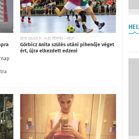
HE
2015. JÚLIUS 31. 14:33, PÉNTEK | HELYI
apra
Görbicz Anita szülés utáni pihenője véget
ért, újra elkezdett edzeni
árnap
tra