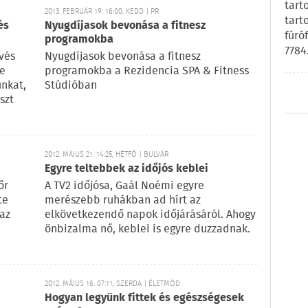
tart
2013. FEBRUÁR 19. 16:00, KEDD | PR
tart
és
Nyugdíjasok bevonása a fitnesz
fúró
programokba
7784
vés
Nyugdíjasok bevonása a fitnesz
be
programokba a Rezidencia SPA & Fitness
unkat,
Stúdióban
szt
2012. MÁJUS 21. 14:25, HÉTFŐ | BULVÁR
Egyre teltebbek az időjós keblei
őr
A TV2 időjósa, Gaál Noémi egyre
te
merészebb ruhákban ad hírt az
 az
elkövetkezendő napok időjárásáról. Ahogy
önbizalma nő, keblei is egyre duzzadnak.
2012. MÁJUS 16. 07:11, SZERDA | ÉLETMÓD
Hogyan legyünk fittek és egészségesek