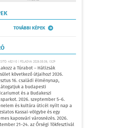
PEK
TOVÁBBI KÉPEK
RÓ
ÍTÓ: 452110 | FELADVA: 2026.08.06, 13:29
lakozz a Túrabot – Hátizsák
sület következő útjaihoz! 2026.
sztus 16. családi élménynap,
átogatjuk a budapesti
icariumot és a Budakeszi
sparkot. 2026. szeptember 5–6.
énelem és kultúra úticél nyílt nap a
zslatos Kassai-völgybe és egy
emes kaposvári városnézés. 2026.
tember 21–24. az Őrségi Tökfesztivál