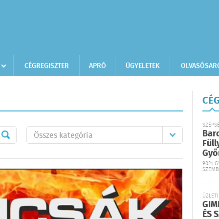
CÉGREGISZTER
APRÓ
ÜGYELETEK
OLVASÓSAR
CÉG
SZÉPS
Bar
Füll
Győ
9021 G
SZEMB
ÜZLETI
GIM
ÉS 