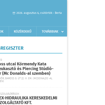
2026. augusztus 6, csütörtök - Berta
OK
KÖZÉRDEKŰ
TOVÁBBIAK
REGISZTER
ÉG
oss utcai Körmendy Kata
yukasztó és Piercing Stúdió-
r (Mc Donalds-al szemben)
YŐR, BAROSS G. ÚT 22. III. EM. (MCDONALDS´-AL
EN)
 SZOLGÁLTATÁSOK
EX-HIDRAULIKA KERESKEDELMI
SZOLGÁLTATÓ KFT.