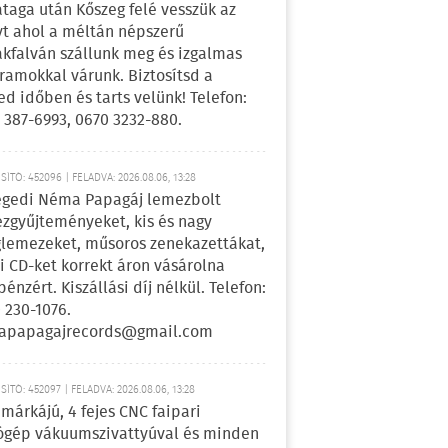
ataga után Kőszeg felé vesszük az
yt ahol a méltán népszerű
kfalván szállunk meg és izgalmas
ramokkal várunk. Biztosítsd a
ed időben és tarts velünk! Telefon:
 387-6993, 0670 3232-880.
ÍTÓ: 452096 | FELADVA: 2026.08.06, 13:28
egedi Néma Papagáj lemezbolt
zgyűjteményeket, kis és nagy
lemezeket, műsoros zenekazettákat,
i CD-ket korrekt áron vásárolna
pénzért. Kiszállási díj nélkül. Telefon:
 230-1076.
apapagajrecords@gmail.com
ÍTÓ: 452097 | FELADVA: 2026.08.06, 13:28
márkájú, 4 fejes CNC faipari
gép vákuumszivattyúval és minden