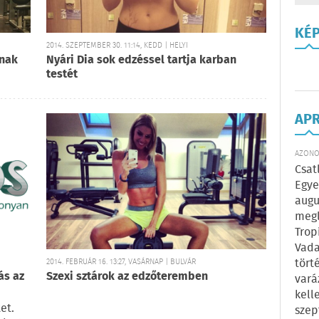
KÉ
2014. SZEPTEMBER 30. 11:14, KEDD | HELYI
rnak
Nyári Dia sok edzéssel tartja karban
testét
AP
AZONOS
Csat
Egye
augu
megl
Trop
Vada
tört
2014. FEBRUÁR 16. 13:27, VASÁRNAP | BULVÁR
ás az
Szexi sztárok az edzőteremben
vará
kell
et.
szep