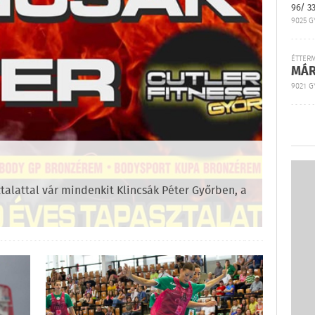
96/ 3
9025 G
ÉTTER
MÁR
9021 GY
talattal vár mindenkit Klincsák Péter Győrben, a