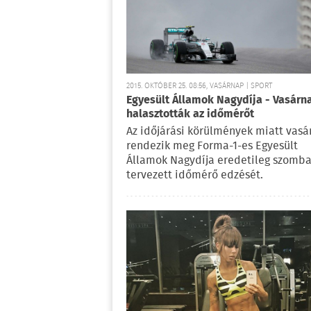
2015. OKTÓBER 25. 08:56, VASÁRNAP | SPORT
Egyesült Államok Nagydíja - Vasárn
halasztották az időmérőt
Az időjárási körülmények miatt vas
rendezik meg Forma-1-es Egyesült
Államok Nagydíja eredetileg szomba
tervezett időmérő edzését.