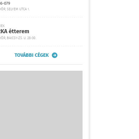
36-079
YŐR, SELYEM UTCA 1.
MEK
KA étterem
ŐR, BAJCSY-ZS. U. 28-30.
TOVÁBBI CÉGEK