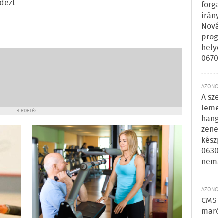
ndezt
forg
irán
Nová
prog
hely
0670
AZONOS
A sz
leme
HIRDETÉS
hang
zene
kész
0630
nem
AZONOS
CMS 
maró