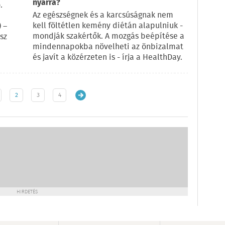
nyárra?
.
Az egészségnek és a karcsúságnak nem
kell föltétlen kemény diétán alapulniuk -
 –
mondják szakértők. A mozgás beépítése a
sz
mindennapokba növelheti az önbizalmat
és javít a közérzeten is - írja a HealthDay.
2
3
4
HIRDETÉS