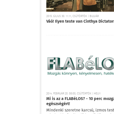
2015. JÚLIUS 30. 11:11, CSÜTÖRTÖK | BULVÁR
Váó! Ilyen teste van Cinthya Dictato
2014. FEBRUÁR 20. 08:00, CSÜTÖRTÖK | HELYI
Mi is az a FLABéLOS? - 10 perc mozg
egészségért!
Mindenki szeretne karcsú, izmos test