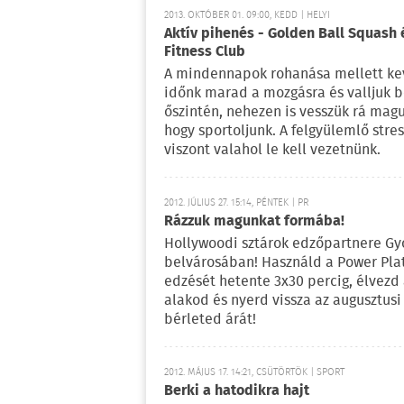
2013. OKTÓBER 01. 09:00, KEDD | HELYI
Aktív pihenés - Golden Ball Squash 
Fitness Club
A mindennapok rohanása mellett ke
időnk marad a mozgásra és valljuk 
őszintén, nehezen is vesszük rá mag
hogy sportoljunk. A felgyülemlő stres
viszont valahol le kell vezetnünk.
2012. JÚLIUS 27. 15:14, PÉNTEK | PR
Rázzuk magunkat formába!
Hollywoodi sztárok edzőpartnere Gy
belvárosában! Használd a Power Pla
edzését hetente 3x30 percig, élvezd
alakod és nyerd vissza az augusztusi
bérleted árát!
2012. MÁJUS 17. 14:21, CSÜTÖRTÖK | SPORT
Berki a hatodikra hajt