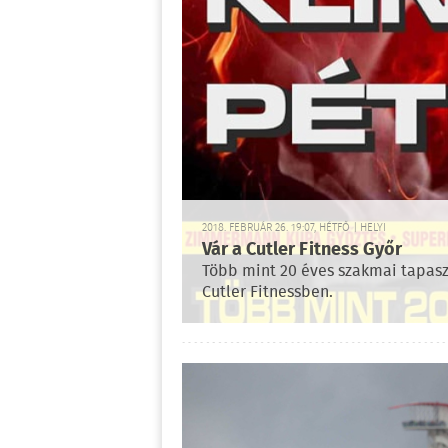
2018. FEBRUÁR 26. 19:07, HÉTFŐ | HELYI
Vár a Cutler Fitness Győr
Több mint 20 éves szakmai tapasz
Cutler Fitnessben.