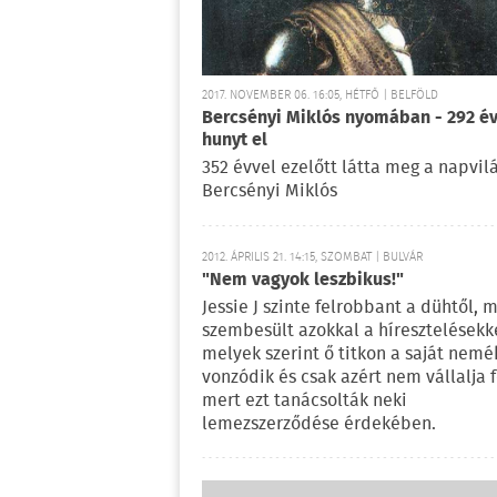
2017. NOVEMBER 06. 16:05, HÉTFŐ | BELFÖLD
Bercsényi Miklós nyomában - 292 é
hunyt el
352 évvel ezelőtt látta meg a napvil
Bercsényi Miklós
2012. ÁPRILIS 21. 14:15, SZOMBAT | BULVÁR
"Nem vagyok leszbikus!"
Jessie J szinte felrobbant a dühtől, 
szembesült azokkal a híresztelésekk
melyek szerint ő titkon a saját nemé
vonzódik és csak azért nem vállalja f
mert ezt tanácsolták neki
lemezszerződése érdekében.