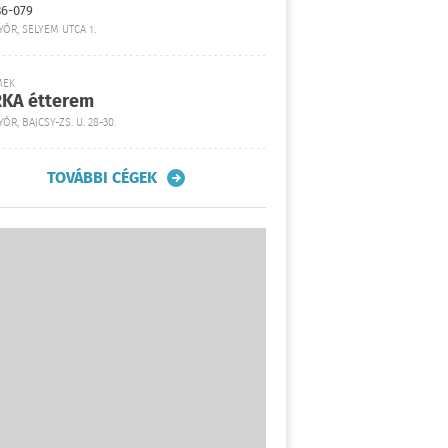
36-079
YŐR, SELYEM UTCA 1.
MEK
KA étterem
ŐR, BAJCSY-ZS. U. 28-30.
TOVÁBBI CÉGEK