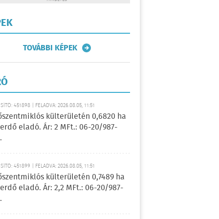
PEK
TOVÁBBI KÉPEK
RÓ
ÍTÓ: 451898 | FELADVA: 2026.08.05, 11:51
őszentmiklós külterületén 0,6820 ha
erdő eladó. Ár: 2 MFt.: 06-20/987-
.
ÍTÓ: 451899 | FELADVA: 2026.08.05, 11:51
őszentmiklós külterületén 0,7489 ha
erdő eladó. Ár: 2,2 MFt.: 06-20/987-
.