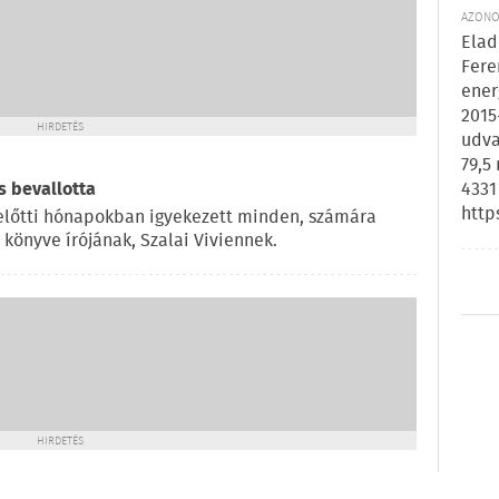
AZONOS
Elad
Fere
ener
2015
HIRDETÉS
udva
79,5
s bevallotta
4331
http
előtti hónapokban igyekezett minden, számára
 könyve írójának, Szalai Viviennek.
HIRDETÉS