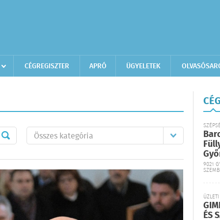
CÉGREGISZTER
APRÓ
ÜGYELETEK
OLVASÓSAR
CÉG
SZÉPS
Bar
Füll
Győ
9021 G
SZEMB
ÜZLETI
GIM
ÉS 