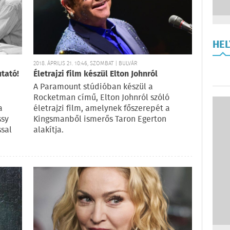
HE
2018. ÁPRILIS 21. 10:46, SZOMBAT | BULVÁR
tató!
Életrajzi film készül Elton Johnról
A Paramount stúdióban készül a
Rocketman című, Elton Johnról szóló
a
életrajzi film, amelynek főszerepét a
ssy
Kingsmanből ismerős Taron Egerton
ssal
alakítja.