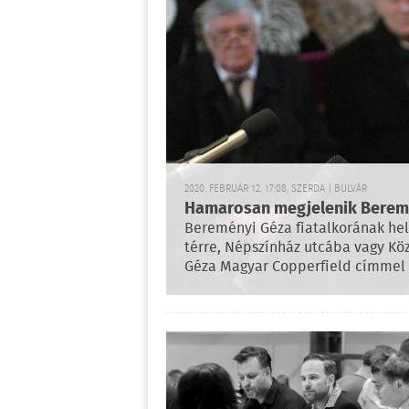
2020. FEBRUÁR 12. 17:08, SZERDA | BULVÁR
Hamarosan megjelenik Beremé
Bereményi Géza fiatalkorának hely
térre, Népszínház utcába vagy Köz
Géza Magyar Copperfield címmel 