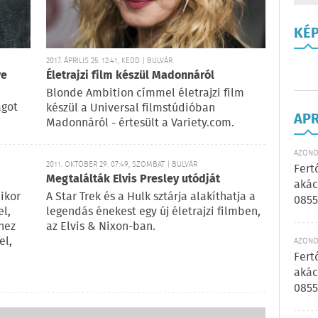
KÉ
2017. ÁPRILIS 25. 12:41, KEDD | BULVÁR
ve
Életrajzi film készül Madonnáról
Blonde Ambition címmel életrajzi film
ágot
készül a Universal filmstúdióban
AP
Madonnáról - értesült a Variety.com.
AZONOS
2011. OKTÓBER 29. 07:49, SZOMBAT | BULVÁR
Fert
Megtalálták Elvis Presley utódját
akác
mikor
A Star Trek és a Hulk sztárja alakíthatja a
0855
el,
legendás énekest egy új életrajzi filmben,
hez
az Elvis & Nixon-ban.
el,
AZONOS
Fert
akác
0855