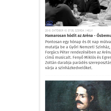
2018. OKTÓBER 10. 07:35, SZERDA | HELYI
Hamarosan hódít az Aréna - Ősbemu
Pontosan egy hónap és öt nap múlva
mutatja be a Győri Nemzeti Színház,
Forgács Péter rendezésében az Arén
című musicalt. Fenyő Miklós és Egre
Zoltán darabja parádés szereposztá
várja a színházkedvelőket.