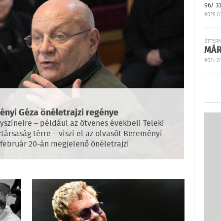
96/ 3
9025 G
ÉTTER
MÁR
9021 GY
nyi Géza önéletrajzi regénye
színeire – például az ötvenes évekbeli Teleki
társaság térre – viszi el az olvasót Bereményi
február 20-án megjelenő önéletrajzi