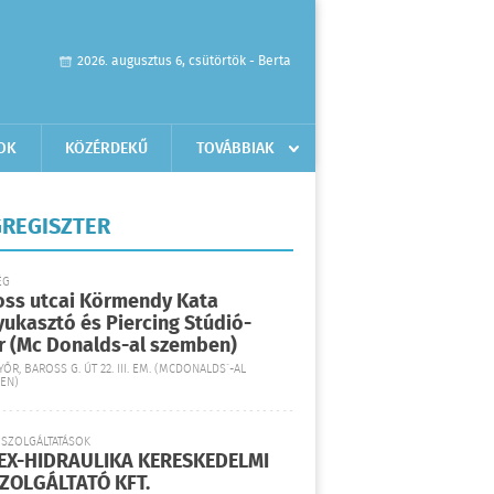
2026. augusztus 6, csütörtök - Berta
OK
KÖZÉRDEKŰ
TOVÁBBIAK
REGISZTER
ÉG
oss utcai Körmendy Kata
yukasztó és Piercing Stúdió-
r (Mc Donalds-al szemben)
YŐR, BAROSS G. ÚT 22. III. EM. (MCDONALDS´-AL
EN)
 SZOLGÁLTATÁSOK
EX-HIDRAULIKA KERESKEDELMI
SZOLGÁLTATÓ KFT.