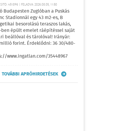
ÍTÓ: 451896 | FELADVA: 2026.08.05, 11:50
ó Budapesten Zuglóban a Puskás
nc Stadionnál egy 43 m2-es, B
getikai besorolású teraszos lakás,
-ben épült emelet ráépítéssel saját
ri beállóval és tárolóval! Irányár:
 millió forint. Érdeklődni: 36 30/480-
s://www.ingatlan.com/35448967
TOVÁBBI APRÓHIRDETÉSEK