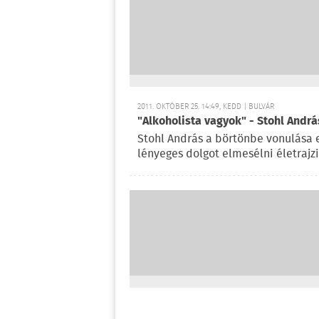
2011. OKTÓBER 25. 14:49, KEDD | BULVÁR
"Alkoholista vagyok" - Stohl Andrá
Stohl András a börtönbe vonulása 
lényeges dolgot elmesélni életrajzi