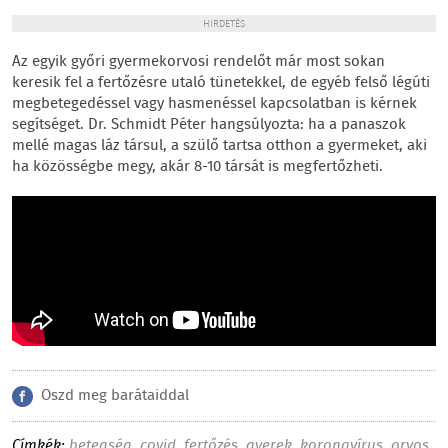
HIRDETÉS
Az egyik győri gyermekorvosi rendelőt már most sokan
keresik fel a fertőzésre utaló tünetekkel, de egyéb felső légúti
megbetegedéssel vagy hasmenéssel kapcsolatban is kérnek
segítséget. Dr. Schmidt Péter hangsúlyozta: ha a panaszok
mellé magas láz társul, a szülő tartsa otthon a gyermeket, aki
ha közösségbe megy, akár 8-10 társát is megfertőzheti.
Oszd meg barátaiddal
Címkék:
betegség
,
covid
,
fertőzés
,
gyerek
,
koronavírus
,
orvos