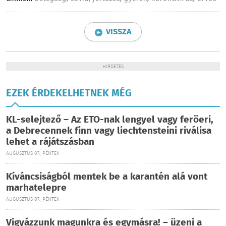
VISSZA
HIRDETÉS
EZEK ÉRDEKELHETNEK MÉG
KL-selejtező – Az ETO-nak lengyel vagy feröeri,
a Debrecennek finn vagy liechtensteini riválisa
lehet a rájátszásban
AUGUSZTUS 07., PÉNTEK
Kíváncsiságból mentek be a karantén alá vont
marhatelepre
AUGUSZTUS 07., PÉNTEK
Vigyázzunk magunkra és egymásra! – üzeni a