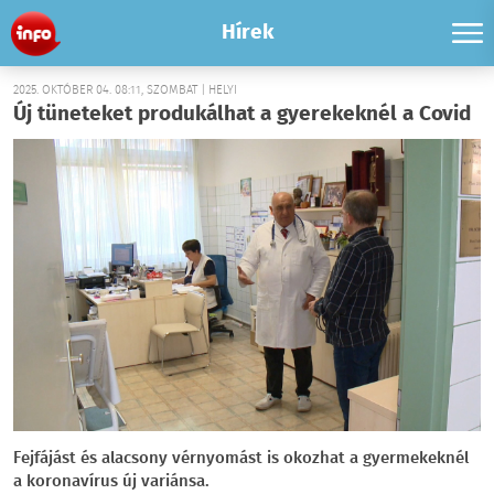
Hírek
2025. OKTÓBER 04. 08:11, SZOMBAT | HELYI
Új tüneteket produkálhat a gyerekeknél a Covid
Fejfájást és alacsony vérnyomást is okozhat a gyermekeknél
a koronavírus új variánsa.