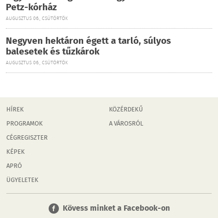
Petz-kórház
AUGUSZTUS 06., CSÜTÖRTÖK
Negyven hektáron égett a tarló, súlyos
balesetek és tűzkárok
AUGUSZTUS 06., CSÜTÖRTÖK
HÍREK
KÖZÉRDEKŰ
PROGRAMOK
A VÁROSRÓL
CÉGREGISZTER
KÉPEK
APRÓ
ÜGYELETEK
Kövess minket a Facebook-on