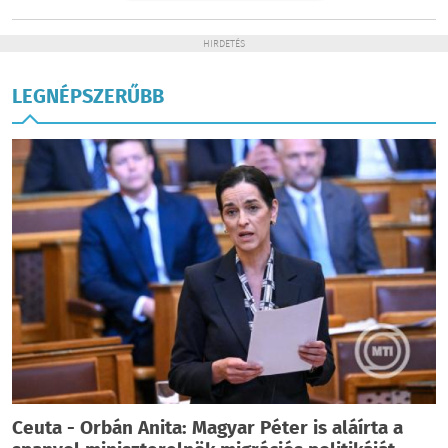
HIRDETÉS
LEGNÉPSZERŰBB
Ceuta - Orbán Anita: Magyar Péter is aláírta a