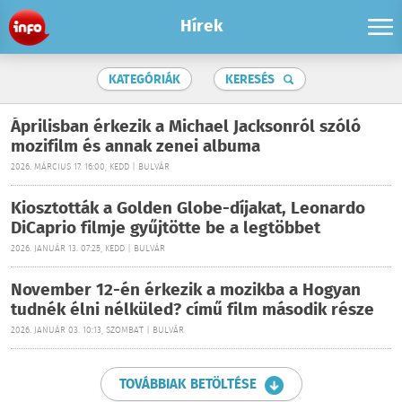
Hírek
KATEGÓRIÁK
KERESÉS
Áprilisban érkezik a Michael Jacksonról szóló
mozifilm és annak zenei albuma
2026. MÁRCIUS 17. 16:00, KEDD | BULVÁR
Kiosztották a Golden Globe-díjakat, Leonardo
DiCaprio filmje gyűjtötte be a legtöbbet
2026. JANUÁR 13. 07:25, KEDD | BULVÁR
November 12-én érkezik a mozikba a Hogyan
tudnék élni nélküled? című film második része
2026. JANUÁR 03. 10:13, SZOMBAT | BULVÁR
TOVÁBBIAK BETÖLTÉSE