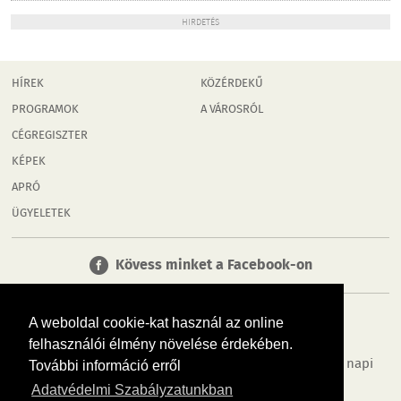
HIRDETÉS
HÍREK
KÖZÉRDEKŰ
PROGRAMOK
A VÁROSRÓL
CÉGREGISZTER
KÉPEK
APRÓ
ÜGYELETEK
Kövess minket a Facebook-on
A weboldal cookie-kat használ az online
felhasználói élmény növelése érdekében.
Tudj meg többet városodról! Hírek, programok, képek, napi
További információ erről
menü, cégek…. és minden, ami Győr
Adatvédelmi Szabályzatunkban