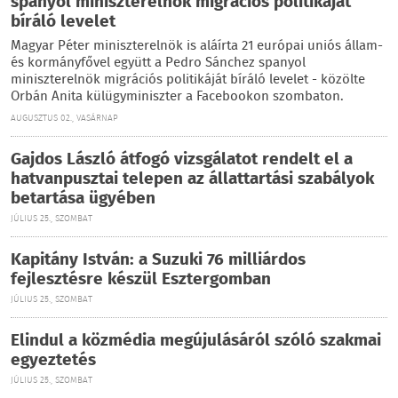
spanyol miniszterelnök migrációs politikáját
bíráló levelet
Magyar Péter miniszterelnök is aláírta 21 európai uniós állam-
és kormányfővel együtt a Pedro Sánchez spanyol
miniszterelnök migrációs politikáját bíráló levelet - közölte
Orbán Anita külügyminiszter a Facebookon szombaton.
AUGUSZTUS 02., VASÁRNAP
Gajdos László átfogó vizsgálatot rendelt el a
hatvanpusztai telepen az állattartási szabályok
betartása ügyében
JÚLIUS 25., SZOMBAT
Kapitány István: a Suzuki 76 milliárdos
fejlesztésre készül Esztergomban
JÚLIUS 25., SZOMBAT
Elindul a közmédia megújulásáról szóló szakmai
egyeztetés
JÚLIUS 25., SZOMBAT