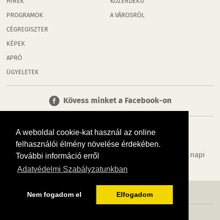
HÍREK
KÖZÉRDEKŰ
PROGRAMOK
A VÁROSRÓL
CÉGREGISZTER
KÉPEK
APRÓ
ÜGYELETEK
Kövess minket a Facebook-on
A weboldal cookie-kat használ az online
felhasználói élmény növelése érdekében.
Tudj meg többet városodról! Hírek, programok, képek, napi
További információ erről
menü, cégek…. és minden, ami Győr
Adatvédelmi Szabályzatunkban
MÉDIAAJÁNLÓ
ADATVÉDELEM
IMPRESSZUM
RÓLUNK
ÁSZF
Nem fogadom el
Elfogadom
Copyright InfoVárosok. Minden jog fenntartva. | Web design & arculat by
Voov