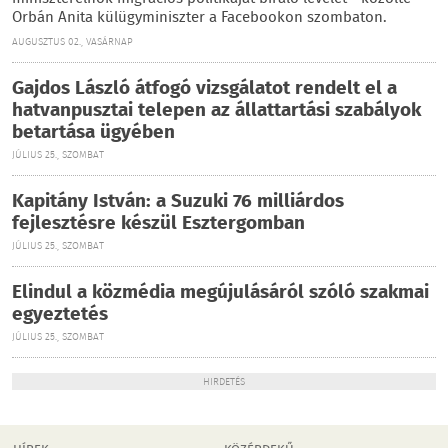
Orbán Anita külügyminiszter a Facebookon szombaton.
AUGUSZTUS 02., VASÁRNAP
Gajdos László átfogó vizsgálatot rendelt el a
hatvanpusztai telepen az állattartási szabályok
betartása ügyében
JÚLIUS 25., SZOMBAT
Kapitány István: a Suzuki 76 milliárdos
fejlesztésre készül Esztergomban
JÚLIUS 25., SZOMBAT
Elindul a közmédia megújulásáról szóló szakmai
egyeztetés
JÚLIUS 25., SZOMBAT
HIRDETÉS