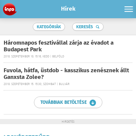
Hírek
KATEGÓRIÁK
KERESÉS
Háromnapos fesztivállal zárja az évadot a
Budapest Park
2018. SZEPETEMBER 18. 15:16, KEDD | BELFÖLD
Fuvola, hátfa, üstdob - kasszikus zenésznek állt
Ganxsta Zolee?
2018. SZEPETEMBER 15. 15:30, SZOMBAT | BULVÁR
TOVÁBBIAK BETÖLTÉSE
HIRDETÉS