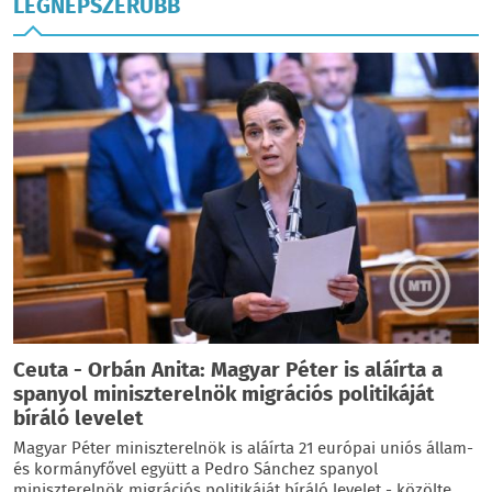
LEGNÉPSZERŰBB
Ceuta - Orbán Anita: Magyar Péter is aláírta a
spanyol miniszterelnök migrációs politikáját
bíráló levelet
Magyar Péter miniszterelnök is aláírta 21 európai uniós állam-
és kormányfővel együtt a Pedro Sánchez spanyol
miniszterelnök migrációs politikáját bíráló levelet - közölte