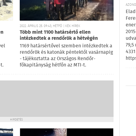
AZONOS
Elad
Fere
ener
2022. ÁPRILIS 25. 09:43, HÉTFŐ | KÉK HÍREK
2015
en
Több mint 1100 határsértő ellen
udva
intézkedtek a rendőrök a hétvégén
79,5
vel
1169 határsértővel szemben intézkedtek a
4331
rendőrök és katonák péntektől vasárnapig
http
- tájékoztatta az Országos Rendőr-
t.
főkapitányság hétfőn az MTI-t.
HIRDETÉS