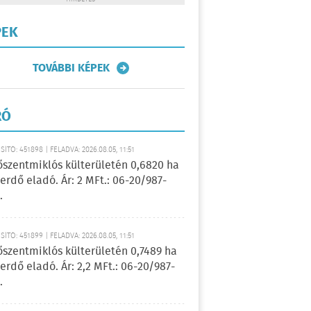
PEK
TOVÁBBI KÉPEK
RÓ
ÍTÓ: 451898 | FELADVA: 2026.08.05, 11:51
őszentmiklós külterületén 0,6820 ha
erdő eladó. Ár: 2 MFt.: 06-20/987-
.
ÍTÓ: 451899 | FELADVA: 2026.08.05, 11:51
őszentmiklós külterületén 0,7489 ha
erdő eladó. Ár: 2,2 MFt.: 06-20/987-
.