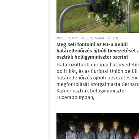
2022. JÚNIUS 11. 08:00, SZOMBAT | KÜLFÖLD
Meg kell fontolni az EU-n belüli
határellenőrzés újbóli bevezetését 
osztrák belügyminiszter szerint
Határozottabb európai határvédelm
politikát, és az Európai Unión belüli
határellenőrzés újbóli bevezetéséne
megfontolását szorgalmazta Gerhar
Karner osztrák belügyminiszter
Luxembourgban,