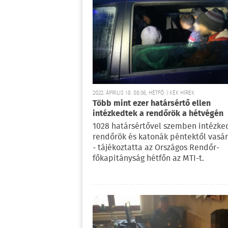
2022. ÁPRILIS 18. 08:36, HÉTFŐ | KÉK HÍREK
Több mint ezer határsértő ellen
intézkedtek a rendőrök a hétvégén
1028 határsértővel szemben intézke
rendőrök és katonák péntektől vasá
- tájékoztatta az Országos Rendőr-
főkapitányság hétfőn az MTI-t.