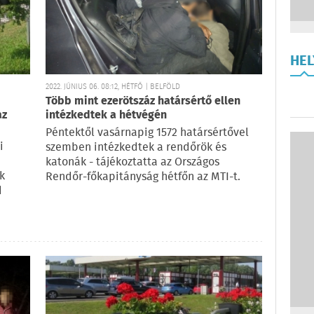
HE
2022. JÚNIUS 06. 08:12, HÉTFŐ | BELFÖLD
Több mint ezerötszáz határsértő ellen
az
intézkedtek a hétvégén
Péntektől vasárnapig 1572 határsértővel
i
szemben intézkedtek a rendőrök és
katonák - tájékoztatta az Országos
k
Rendőr-főkapitányság hétfőn az MTI-t.
d