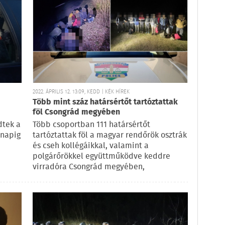
2022. ÁPRILIS 12. 13:09, KEDD | KÉK HÍREK
Több mint száz határsértőt tartóztattak
föl Csongrád megyében
dtek a
Több csoportban 111 határsértőt
rnapig
tartóztattak föl a magyar rendőrök osztrák
és cseh kollégáikkal, valamint a
polgárőrökkel együttműködve keddre
virradóra Csongrád megyében,