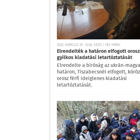
2022. MÁRCIUS 29. 10:06, KEDD | KÉK HÍREK
Elrendelték a határon elfogott orosz
gyilkos kiadatási letartóztatását
Elrendelte a bíróság az ukrán-magya
határon, Tiszabecsnél elfogott, köröz
orosz férfi ideiglenes kiadatási
letartóztatását.