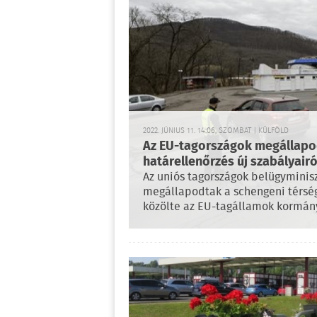
2022. JÚNIUS 11. 14:06, SZOMBAT | KÜLFÖLD
Az EU-tagországok megállapod
határellenőrzés új szabályairó
Az uniós tagországok belügyminis
megállapodtak a schengeni térsége
közölte az EU-tagállamok kormány