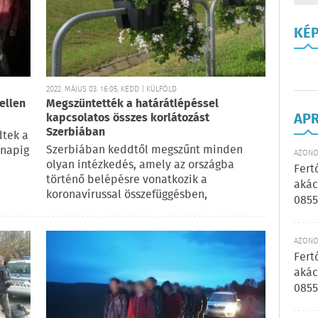
KÉ
2022. MÁJUS 03. 16:05, KEDD | KÜLFÖLD
ellen
Megszüntették a határátlépéssel
AP
kapcsolatos összes korlátozást
Szerbiában
dtek a
Szerbiában keddtől megszűnt minden
rnapig
AZONOS
olyan intézkedés, amely az országba
Fert
történő belépésre vonatkozik a
akác
koronavírussal összefüggésben,
0855
AZONOS
Fert
akác
0855