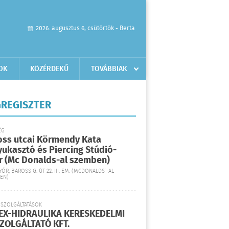
2026. augusztus 6, csütörtök - Berta
OK
KÖZÉRDEKŰ
TOVÁBBIAK
REGISZTER
ÉG
oss utcai Körmendy Kata
yukasztó és Piercing Stúdió-
r (Mc Donalds-al szemben)
YŐR, BAROSS G. ÚT 22. III. EM. (MCDONALDS´-AL
EN)
 SZOLGÁLTATÁSOK
EX-HIDRAULIKA KERESKEDELMI
SZOLGÁLTATÓ KFT.