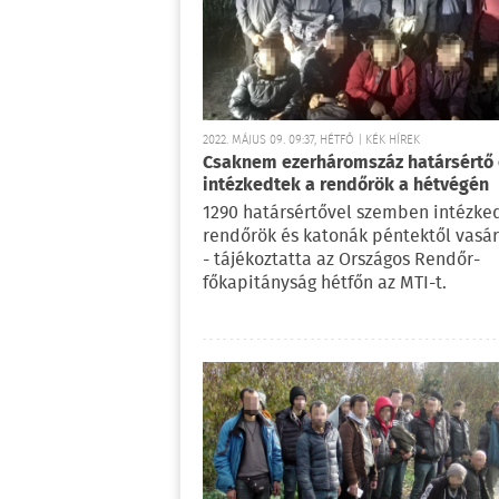
2022. MÁJUS 09. 09:37, HÉTFŐ | KÉK HÍREK
Csaknem ezerháromszáz határsértő 
intézkedtek a rendőrök a hétvégén
1290 határsértővel szemben intézke
rendőrök és katonák péntektől vasá
- tájékoztatta az Országos Rendőr-
főkapitányság hétfőn az MTI-t.