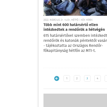
2022. MÁRCIUS 21. 14:01, HÉTFŐ | KÉK HÍREK
Több mint 600 határsértő ellen
intézkedtek a rendőrök a hétvégén
615 határsértővel szemben intézked
rendőrök és katonák péntektől vasá
- tájékoztatta az Országos Rendőr-
főkapitányság hétfőn az MTI-t.
1
2
3
4