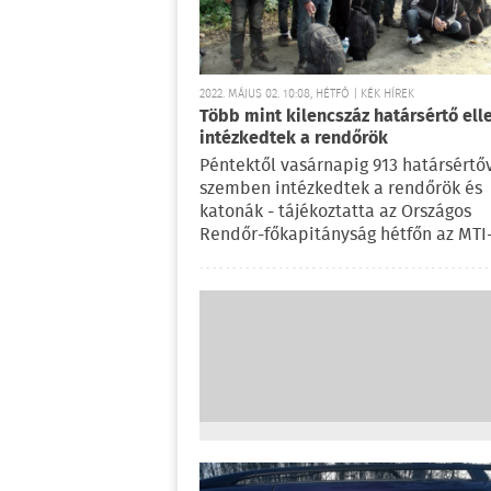
2022. MÁJUS 02. 10:08, HÉTFŐ | KÉK HÍREK
Több mint kilencszáz határsértő ell
intézkedtek a rendőrök
Péntektől vasárnapig 913 határsértő
szemben intézkedtek a rendőrök és
katonák - tájékoztatta az Országos
Rendőr-főkapitányság hétfőn az MTI-