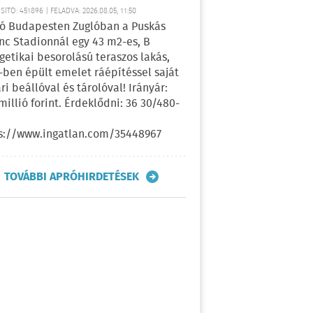
ÍTÓ: 451896 | FELADVA: 2026.08.05, 11:50
ó Budapesten Zuglóban a Puskás
nc Stadionnál egy 43 m2-es, B
getikai besorolású teraszos lakás,
-ben épült emelet ráépítéssel saját
ri beállóval és tárolóval! Irányár:
 millió forint. Érdeklődni: 36 30/480-
s://www.ingatlan.com/35448967
TOVÁBBI APRÓHIRDETÉSEK