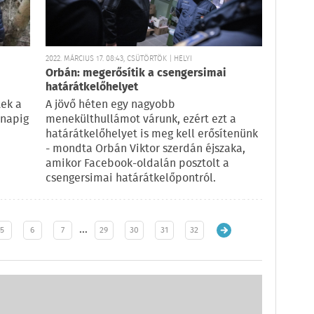
2022. MÁRCIUS 17. 08:43, CSÜTÖRTÖK | HELYI
Orbán: megerősítik a csengersimai
határátkelőhelyet
tek a
A jövő héten egy nagyobb
rnapig
menekülthullámot várunk, ezért ezt a
határátkelőhelyet is meg kell erősítenünk
- mondta Orbán Viktor szerdán éjszaka,
amikor Facebook-oldalán posztolt a
csengersimai határátkelőpontról.
…
5
6
7
29
30
31
32