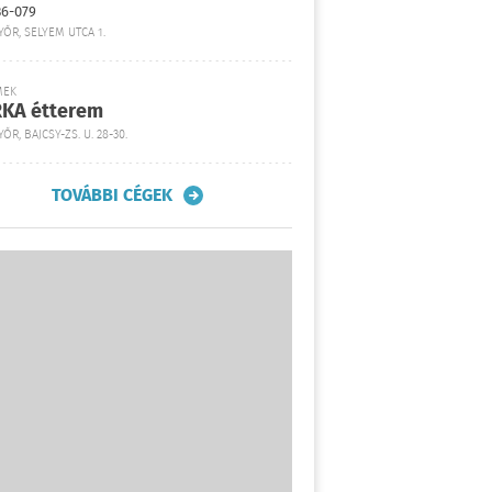
36-079
YŐR, SELYEM UTCA 1.
MEK
KA étterem
ŐR, BAJCSY-ZS. U. 28-30.
TOVÁBBI CÉGEK