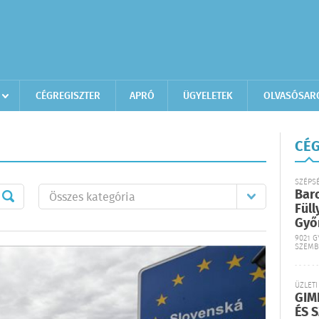
CÉGREGISZTER
APRÓ
ÜGYELETEK
OLVASÓSAR
CÉG
SZÉPS
Bar
Füll
Győ
9021 G
SZEMB
ÜZLETI
GIM
ÉS 