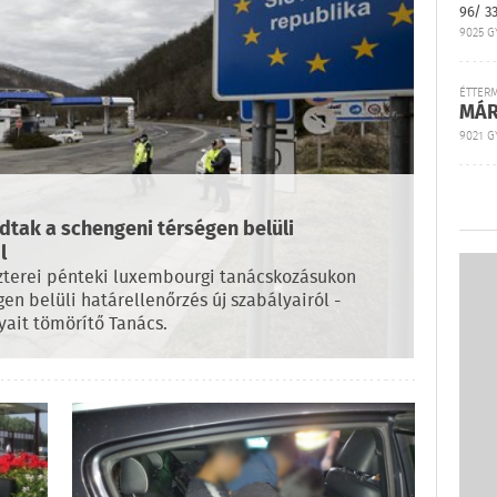
96/ 3
9025 G
ÉTTER
MÁR
9021 GY
tak a schengeni térségen belüli
l
zterei pénteki luxembourgi tanácskozásukon
n belüli határellenőrzés új szabályairól -
ait tömörítő Tanács.