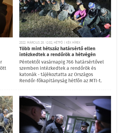
2022. MÁRCIUS 28. 12:02, HÉTFŐ | KÉK HÍREK
Több mint hétszáz határsértő ellen
intézkedtek a rendőrök a hétvégén
r
Péntektől vasárnapig 766 határsértővel
ött
szemben intézkedtek a rendőrök és
katonák - tájékoztatta az Országos
Rendőr-főkapitányság hétfőn az MTI-t.