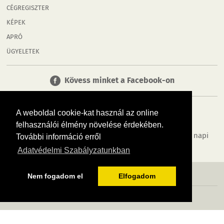
CÉGREGISZTER
KÉPEK
APRÓ
ÜGYELETEK
Kövess minket a Facebook-on
A weboldal cookie-kat használ az online
felhasználói élmény növelése érdekében.
Tudj meg többet városodról! Hírek, programok, képek, napi
További információ erről
menü, cégek…. és minden, ami Győr
Adatvédelmi Szabályzatunkban
MÉDIAAJÁNLÓ
ADATVÉDELEM
IMPRESSZUM
RÓLUNK
ÁSZF
Nem fogadom el
Elfogadom
Copyright InfoVárosok. Minden jog fenntartva. | Web design & arculat by
Voov