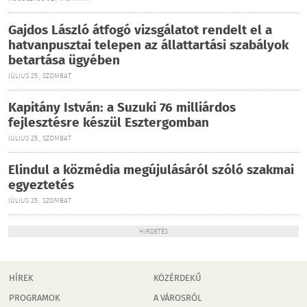
Gajdos László átfogó vizsgálatot rendelt el a
hatvanpusztai telepen az állattartási szabályok
betartása ügyében
JÚLIUS 25., SZOMBAT
Kapitány István: a Suzuki 76 milliárdos
fejlesztésre készül Esztergomban
JÚLIUS 25., SZOMBAT
Elindul a közmédia megújulásáról szóló szakmai
egyeztetés
JÚLIUS 25., SZOMBAT
HIRDETÉS
HÍREK
KÖZÉRDEKŰ
PROGRAMOK
A VÁROSRÓL