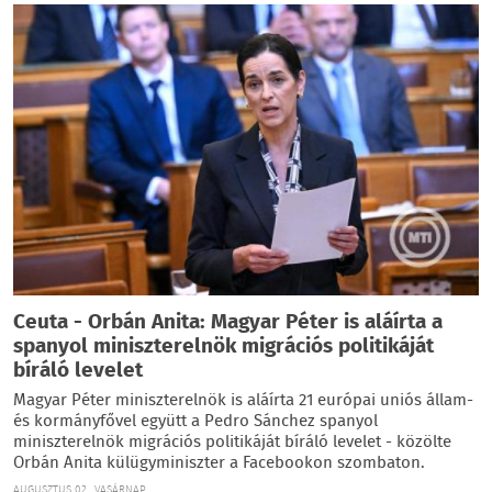
Ceuta - Orbán Anita: Magyar Péter is aláírta a
spanyol miniszterelnök migrációs politikáját
bíráló levelet
Magyar Péter miniszterelnök is aláírta 21 európai uniós állam-
és kormányfővel együtt a Pedro Sánchez spanyol
miniszterelnök migrációs politikáját bíráló levelet - közölte
Orbán Anita külügyminiszter a Facebookon szombaton.
AUGUSZTUS 02., VASÁRNAP