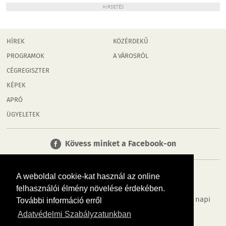
HIRDETÉS
HÍREK
KÖZÉRDEKŰ
PROGRAMOK
A VÁROSRÓL
CÉGREGISZTER
KÉPEK
APRÓ
ÜGYELETEK
Kövess minket a Facebook-on
A weboldal cookie-kat használ az online
felhasználói élmény növelése érdekében.
Tudj meg többet városodról! Hírek, programok, képek, napi
További információ erről
menü, cégek…. és minden, ami Győr
Adatvédelmi Szabályzatunkban