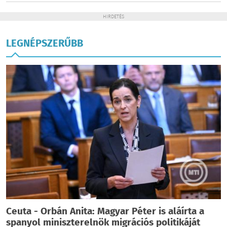
HIRDETÉS
LEGNÉPSZERŰBB
Ceuta - Orbán Anita: Magyar Péter is aláírta a
spanyol miniszterelnök migrációs politikáját