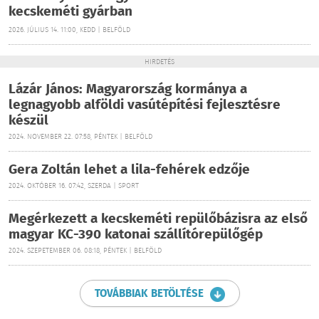
kecskeméti gyárban
2026. JÚLIUS 14. 11:00, KEDD | BELFÖLD
HIRDETÉS
Lázár János: Magyarország kormánya a
legnagyobb alföldi vasútépítési fejlesztésre
készül
2024. NOVEMBER 22. 07:58, PÉNTEK | BELFÖLD
Gera Zoltán lehet a lila-fehérek edzője
2024. OKTÓBER 16. 07:42, SZERDA | SPORT
Megérkezett a kecskeméti repülőbázisra az első
magyar KC-390 katonai szállítórepülőgép
2024. SZEPETEMBER 06. 08:18, PÉNTEK | BELFÖLD
TOVÁBBIAK BETÖLTÉSE