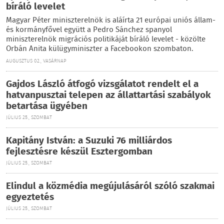
bíráló levelet
Magyar Péter miniszterelnök is aláírta 21 európai uniós állam-
és kormányfővel együtt a Pedro Sánchez spanyol
miniszterelnök migrációs politikáját bíráló levelet - közölte
Orbán Anita külügyminiszter a Facebookon szombaton.
AUGUSZTUS 02., VASÁRNAP
Gajdos László átfogó vizsgálatot rendelt el a
hatvanpusztai telepen az állattartási szabályok
betartása ügyében
JÚLIUS 25., SZOMBAT
Kapitány István: a Suzuki 76 milliárdos
fejlesztésre készül Esztergomban
JÚLIUS 25., SZOMBAT
Elindul a közmédia megújulásáról szóló szakmai
egyeztetés
JÚLIUS 25., SZOMBAT