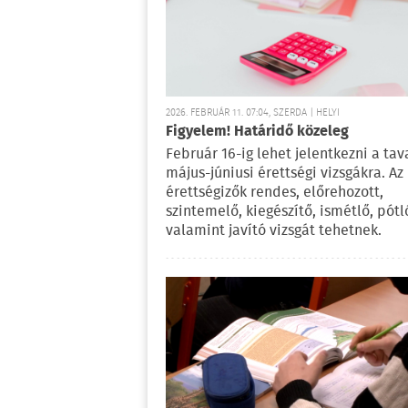
2026. FEBRUÁR 11. 07:04, SZERDA | HELYI
Figyelem! Határidő közeleg
Február 16-ig lehet jelentkezni a tava
május-júniusi érettségi vizsgákra. Az
érettségizők rendes, előrehozott,
szintemelő, kiegészítő, ismétlő, pótl
valamint javító vizsgát tehetnek.