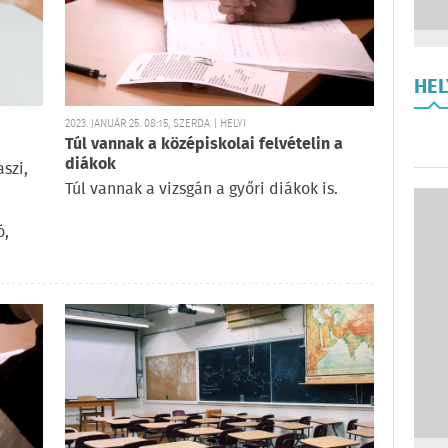
HE
2023. JANUÁR 25. 08:15, SZERDA | HELYI
Túl vannak a középiskolai felvételin a
diákok
szi,
Túl vannak a vizsgán a győri diákok is.
ó,