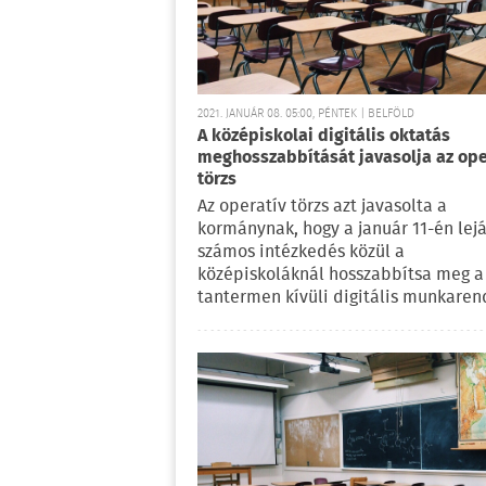
2021. JANUÁR 08. 05:00, PÉNTEK | BELFÖLD
A középiskolai digitális oktatás
meghosszabbítását javasolja az ope
törzs
Az operatív törzs azt javasolta a
kormánynak, hogy a január 11-én lej
számos intézkedés közül a
középiskoláknál hosszabbítsa meg a
tantermen kívüli digitális munkaren