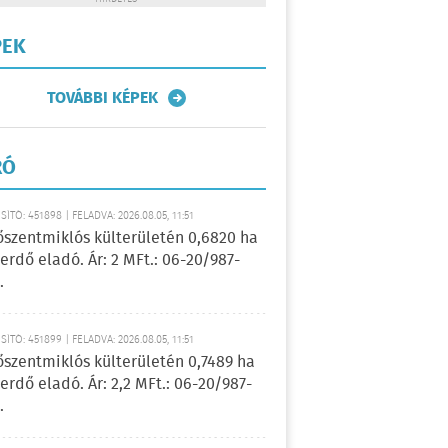
PEK
TOVÁBBI KÉPEK
RÓ
ÍTÓ: 451898 | FELADVA: 2026.08.05, 11:51
őszentmiklós külterületén 0,6820 ha
erdő eladó. Ár: 2 MFt.: 06-20/987-
.
ÍTÓ: 451899 | FELADVA: 2026.08.05, 11:51
őszentmiklós külterületén 0,7489 ha
erdő eladó. Ár: 2,2 MFt.: 06-20/987-
.