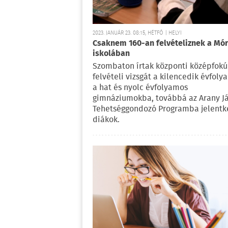
2023. JANUÁR 23. 08:15, HÉTFŐ | HELYI
Csaknem 160-an felvételiznek a Mó
iskolában
Szombaton írtak központi középfokú
felvételi vizsgát a kilencedik évfoly
a hat és nyolc évfolyamos
gimnáziumokba, továbbá az Arany J
Tehetséggondozó Programba jelentk
diákok.