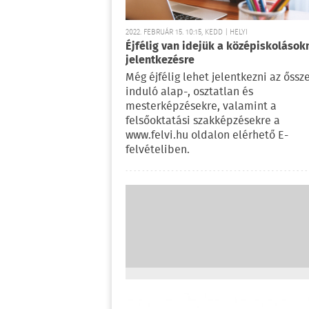
2022. FEBRUÁR 15. 10:15, KEDD | HELYI
Éjfélig van idejük a középiskolások
jelentkezésre
Még éjfélig lehet jelentkezni az őssze
induló alap-, osztatlan és
mesterképzésekre, valamint a
felsőoktatási szakképzésekre a
www.felvi.hu oldalon elérhető E-
felvételiben.