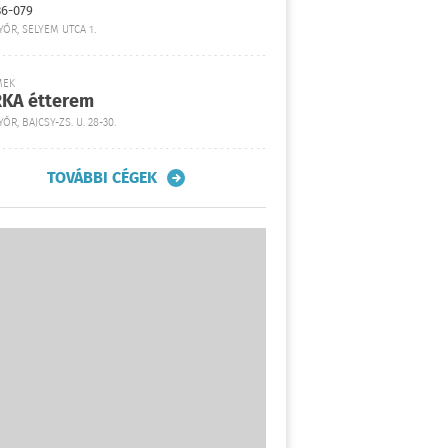
36-079
YŐR, SELYEM UTCA 1.
MEK
KA étterem
ŐR, BAJCSY-ZS. U. 28-30.
TOVÁBBI CÉGEK