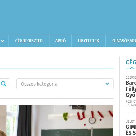
CÉGREGISZTER
APRÓ
ÜGYELETEK
OLVASÓSAR
CÉG
SZÉPS
Bar
Füll
Győ
9021 G
SZEMB
ÜZLETI
GIM
ÉS 