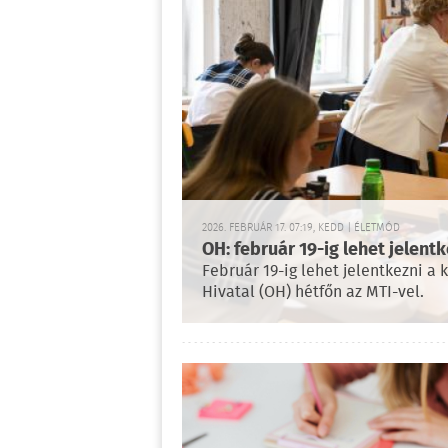
2026. FEBRUÁR 17. 07:19, KEDD | ÉLETMÓD
OH: február 19-ig lehet jelent
Február 19-ig lehet jelentkezni a
Hivatal (OH) hétfőn az MTI-vel.