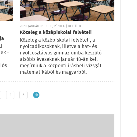
2020. JANUÁR 03. 05:00, PÉNTEK | BELFÖLD
Közeleg a középiskolai felvételi
ja
Közeleg a középiskolai felvételi, a
li
nyolcadikosoknak, illetve a hat- és
ek -
nyolcosztályos gimnáziumba készülő
alsóbb éveseknek január 18-án kell
lős
megírniuk a központi írásbeli vizsgát
matematikából és magyarból.
2
3