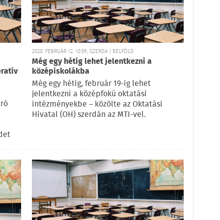
2020. FEBRUÁR 12. 10:59, SZERDA | BELFÖLD
Még egy hétig lehet jelentkezni a
ratív
középiskolákba
Még egy hétig, február 19-ig lehet
jelentkezni a középfokú oktatási
áró
intézményekbe – közölte az Oktatási
Hivatal (OH) szerdán az MTI-vel.
det