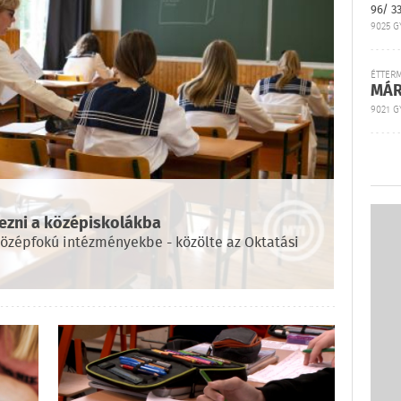
96/ 3
9025 G
ÉTTER
MÁR
9021 GY
kezni a középiskolákba
 középfokú intézményekbe - közölte az Oktatási