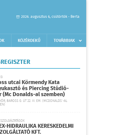
2026. augusztus 6, csütörtök - Berta
OK
KÖZÉRDEKŰ
TOVÁBBIAK
REGISZTER
ÉG
oss utcai Körmendy Kata
yukasztó és Piercing Stúdió-
r (Mc Donalds-al szemben)
YŐR, BAROSS G. ÚT 22. III. EM. (MCDONALDS´-AL
EN)
 SZOLGÁLTATÁSOK
EX-HIDRAULIKA KERESKEDELMI
SZOLGÁLTATÓ KFT.