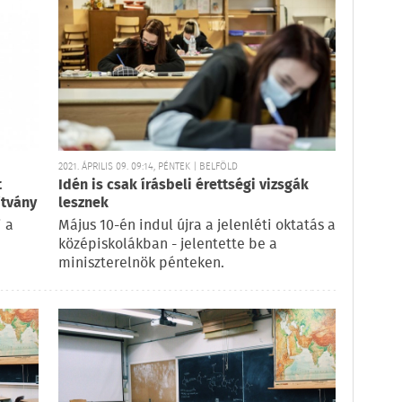
2021. ÁPRILIS 09. 09:14, PÉNTEK | BELFÖLD
t
Idén is csak írásbeli érettségi vizsgák
ítvány
lesznek
i a
Május 10-én indul újra a jelenléti oktatás a
középiskolákban - jelentette be a
miniszterelnök pénteken.