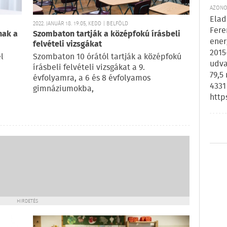
AZONOS
Elad
2022. JANUÁR 18. 19:05, KEDD | BELFÖLD
Fere
nak a
Szombaton tartják a középfokú írásbeli
ener
felvételi vizsgákat
2015
l
Szombaton 10 órától tartják a középfokú
udva
írásbeli felvételi vizsgákat a 9.
79,5
évfolyamra, a 6 és 8 évfolyamos
4331
gimnáziumokba,
http
HIRDETÉS