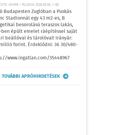
ÍTÓ: 451896 | FELADVA: 2026.08.05, 11:50
ó Budapesten Zuglóban a Puskás
nc Stadionnál egy 43 m2-es, B
getikai besorolású teraszos lakás,
-ben épült emelet ráépítéssel saját
ri beállóval és tárolóval! Irányár:
 millió forint. Érdeklődni: 36 30/480-
s://www.ingatlan.com/35448967
TOVÁBBI APRÓHIRDETÉSEK