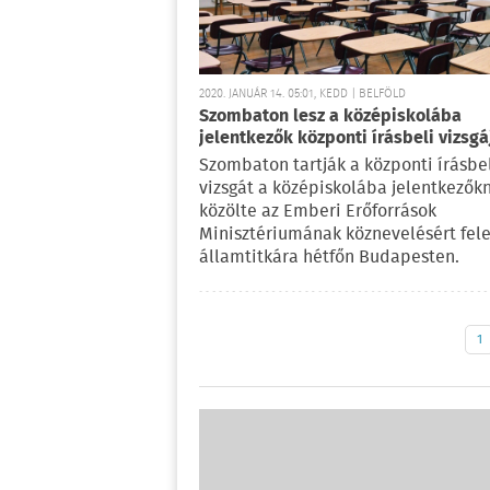
2020. JANUÁR 14. 05:01, KEDD | BELFÖLD
Szombaton lesz a középiskolába
jelentkezők központi írásbeli vizsgá
Szombaton tartják a központi írásbe
vizsgát a középiskolába jelentkezőkn
közölte az Emberi Erőforrások
Minisztériumának köznevelésért fele
államtitkára hétfőn Budapesten.
1