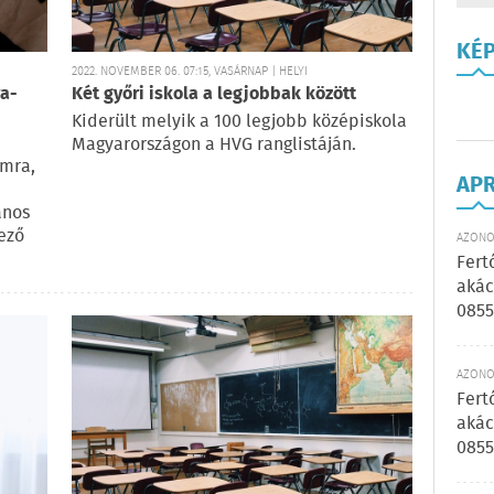
KÉ
2022. NOVEMBER 06. 07:15, VASÁRNAP | HELYI
ra-
Két győri iskola a legjobbak között
Kiderült melyik a 100 legjobb középiskola
Magyarországon a HVG ranglistáján.
amra,
AP
ános
ező
AZONOS
Fert
akác
0855
AZONOS
Fert
akác
0855