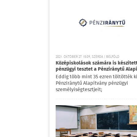
2021. OKTÓBER 27. 15:09, SZERDA | BELFÖLD
Középiskolások számára is készítet
pénzügyi tesztet a Pénziránytű Alap
Eddig több mint 35 ezren töltötték k
Pénziránytű Alapítvány pénzügyi
személyiségtesztjeit;