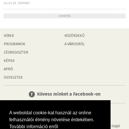
JÚLIUS 25., SZOMBAT
HIRDETÉS
HÍREK
KÖZÉRDEKŰ
PROGRAMOK
A VÁROSRÓL
CÉGREGISZTER
KÉPEK
APRÓ
ÜGYELETEK
Kövess minket a Facebook-on
A weboldal cookie-kat használ az online
felhasználói élmény növelése érdekében.
Tudj meg többet városodról! Hírek, programok, képek, napi
További információ erről