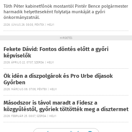
Tóth Péter kabinetfőnök mostantól Pintér Bence polgármester
harmadik helyetteseként folytatja munkáját a győri
önkormányzatnál.
2026. JÚNIUS 26. 08:08, PÉNTEK | HELYI
HIRDETÉS
Fekete Dávid: Fontos döntés előtt a győri
képviselők
2026. ÁPRILIS 22. 07:07, SZERDA | HELYI
Ők idén a díszpolgárok és Pro Urbe díjasok
Győrben
2026. MÁRCIUS 06. 07:06, PÉNTEK | HELYI
Másodszor is távol maradt a Fidesz a
közgyűléstől, győriek töltötték meg a dísztermet
2026. FEBRUÁR 25. 08:07, SZERDA | HELYI