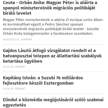
Ceuta - Orbán Anita: Magyar Péter is aláírta a
spanyol miniszterelnök migrációs politikáját
bíráló levelet
Magyar Péter miniszterelnök is aláírta 21 európai uniós állam-
és kormányfővel együtt a Pedro Sánchez spanyol
miniszterelnök migrációs politikáját bíráló levelet - közölte
Orbán Anita külügyminiszter a Facebookon szombaton.
AUGUSZTUS 02., VASÁRNAP
Gajdos László átfogó vizsgálatot rendelt el a
hatvanpusztai telepen az állattartási szabályok
betartása ügyében
JÚLIUS 25., SZOMBAT
Kapitány István: a Suzuki 76 milliárdos
fejlesztésre készül Esztergomban
JÚLIUS 25., SZOMBAT
Elindul a közmédia megújulásáról szóló szakmai
egyeztetés