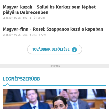
Magyar-kazah - Sallai és Kerkez sem léphet
pályára Debrecenben
2026. JÚNIUS 08. 12:00, HÉTFŐ | SPORT
Magyar-finn - Rossi: Szappanos kezd a kapuban
2026. JÚNIUS 05. 10:00, PÉNTEK | SPORT
TOVÁBBIAK BETÖLTÉSE
HIRDETÉS
LEGNÉPSZERŰBB