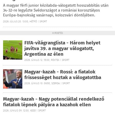
A magyar férfi junior kézilabda-válogatott hosszabbítás után
34-32-re legyőzte Svédországot a romániai korosztályos
Európa-bajnokság vasárnapi, kolozsvári döntőjében.
2026. JÚLIUS 20. 13:00, HÉTFŐ | SPORT
HIRDETÉS
FIFA-világranglista - Három helyet
javítva 39. a magyar válogatott,
Argentína az élen
2026. JÚNIUS 12. 15:00, PÉNTEK | SPORT
Magyar-kazah - Rossi: a fiatalok
frissességet hoztak a válogatottba
2026. JÚNIUS 10. 06:50, SZERDA | SPORT
Magyar-kazah - Nagy potenciállal rendelkező
fiatalok lépnek pályára a kazahok ellen
2026. JÚNIUS 09. 12:00, KEDD | SPORT