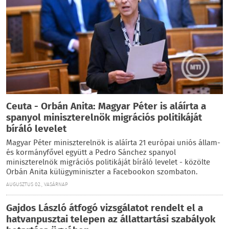
Ceuta - Orbán Anita: Magyar Péter is aláírta a
spanyol miniszterelnök migrációs politikáját
bíráló levelet
Magyar Péter miniszterelnök is aláírta 21 európai uniós állam-
és kormányfővel együtt a Pedro Sánchez spanyol
miniszterelnök migrációs politikáját bíráló levelet - közölte
Orbán Anita külügyminiszter a Facebookon szombaton.
AUGUSZTUS 02., VASÁRNAP
Gajdos László átfogó vizsgálatot rendelt el a
hatvanpusztai telepen az állattartási szabályok