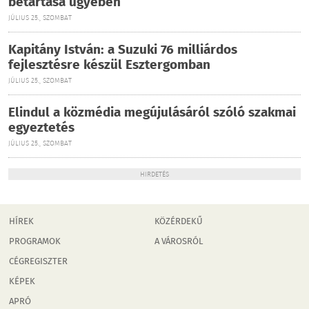
betartása ügyében
JÚLIUS 25., SZOMBAT
Kapitány István: a Suzuki 76 milliárdos
fejlesztésre készül Esztergomban
JÚLIUS 25., SZOMBAT
Elindul a közmédia megújulásáról szóló szakmai
egyeztetés
JÚLIUS 25., SZOMBAT
HIRDETÉS
HÍREK
KÖZÉRDEKŰ
PROGRAMOK
A VÁROSRÓL
CÉGREGISZTER
KÉPEK
APRÓ