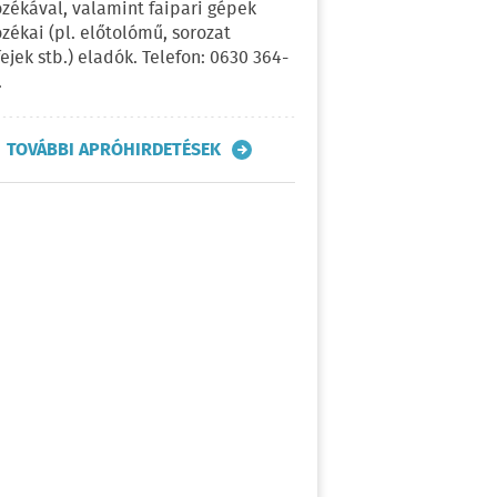
ozékával, valamint faipari gépek
ozékai (pl. előtolómű, sorozat
fejek stb.) eladók. Telefon: 0630 364-
.
TOVÁBBI APRÓHIRDETÉSEK