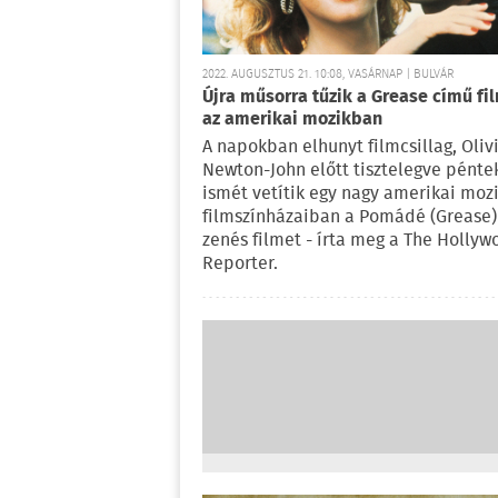
2022. AUGUSZTUS 21. 10:08, VASÁRNAP | BULVÁR
Újra műsorra tűzik a Grease című fi
az amerikai mozikban
A napokban elhunyt filmcsillag, Oliv
Newton-John előtt tisztelegve pénte
ismét vetítik egy nagy amerikai moz
filmszínházaiban a Pomádé (Grease)
zenés filmet - írta meg a The Hollyw
Reporter.