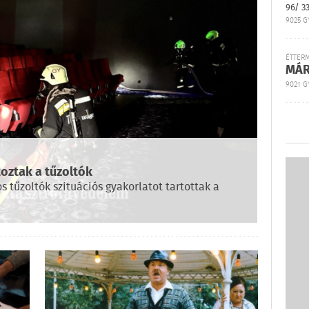
96/ 3
9025 G
ÉTTER
MÁR
9021 GY
toztak a tűzoltók
 tűzoltók szituációs gyakorlatot tartottak a