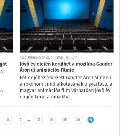
2022. FEBRUÁR 22. 08:01, KEDD | BULVÁR
ágot
Jövő év elején kerülhet a mozikba Gauder
Áron új animációs filmje
 a
Félidejéhez érkezett Gauder Áron Minden
a rokonom című alkotásának a gyártása, a
magyar animációs film várhatóan jövő év
na
elején kerül a mozikba.
…
6
7
33
34
35
36