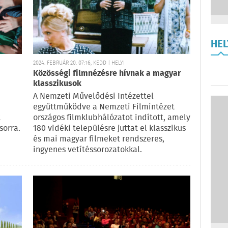
HE
2024. FEBRUÁR 20. 07:16, KEDD | HELYI
Közösségi filmnézésre hívnak a magyar
klasszikusok
A Nemzeti Művelődési Intézettel
együttműködve a Nemzeti Filmintézet
t
országos filmklubhálózatot indított, amely
sorra.
180 vidéki településre juttat el klasszikus
és mai magyar filmeket rendszeres,
ingyenes vetítéssorozatokkal.