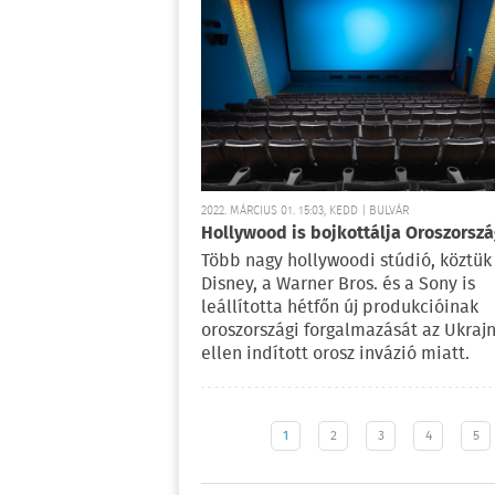
2022. MÁRCIUS 01. 15:03, KEDD | BULVÁR
Hollywood is bojkottálja Oroszorsz
Több nagy hollywoodi stúdió, köztük
Disney, a Warner Bros. és a Sony is
leállította hétfőn új produkcióinak
oroszországi forgalmazását az Ukraj
ellen indított orosz invázió miatt.
1
2
3
4
5