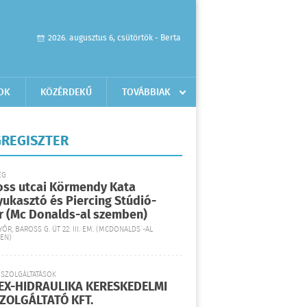
2026. augusztus 6, csütörtök - Berta
OK
KÖZÉRDEKŰ
TOVÁBBIAK
REGISZTER
ÉG
oss utcai Körmendy Kata
yukasztó és Piercing Stúdió-
r (Mc Donalds-al szemben)
YŐR, BAROSS G. ÚT 22. III. EM. (MCDONALDS´-AL
EN)
 SZOLGÁLTATÁSOK
EX-HIDRAULIKA KERESKEDELMI
SZOLGÁLTATÓ KFT.