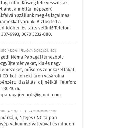
ataga után Kőszeg felé vesszük az
yt ahol a méltán népszerű
kfalván szállunk meg és izgalmas
ramokkal várunk. Biztosítsd a
ed időben és tarts velünk! Telefon:
 387-6993, 0670 3232-880.
ÍTÓ: 452096 | FELADVA: 2026.08.06, 13:28
egedi Néma Papagáj lemezbolt
zgyűjteményeket, kis és nagy
lemezeket, műsoros zenekazettákat,
i CD-ket korrekt áron vásárolna
pénzért. Kiszállási díj nélkül. Telefon:
 230-1076.
apapagajrecords@gmail.com
ÍTÓ: 452097 | FELADVA: 2026.08.06, 13:28
márkájú, 4 fejes CNC faipari
gép vákuumszivattyúval és minden