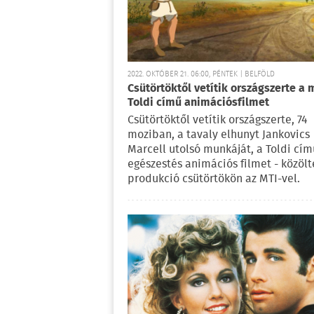
2022. OKTÓBER 21. 06:00, PÉNTEK | BELFÖLD
Csütörtöktől vetítik országszerte a 
Toldi című animációsfilmet
Csütörtöktől vetítik országszerte, 74
moziban, a tavaly elhunyt Jankovics
Marcell utolsó munkáját, a Toldi cím
egészestés animációs filmet - közölt
produkció csütörtökön az MTI-vel.