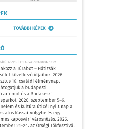
PEK
TOVÁBBI KÉPEK
RÓ
ÍTÓ: 452110 | FELADVA: 2026.08.06, 13:29
lakozz a Túrabot – Hátizsák
sület következő útjaihoz! 2026.
sztus 16. családi élménynap,
átogatjuk a budapesti
icariumot és a Budakeszi
sparkot. 2026. szeptember 5–6.
énelem és kultúra úticél nyílt nap a
zslatos Kassai-völgybe és egy
emes kaposvári városnézés. 2026.
tember 21–24. az Őrségi Tökfesztivál