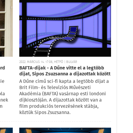
2022. MÁRCIUS 14. 17:06, HÉTFŐ | BULVÁR
ord
BAFTA-díjak - A Dűne vitte el a legtöbb
díjat, Sipos Zsuzsanna a díjazottak között
lie
A Dűne című sci-fi kapta a legtöbb díjat a
Brit Film- és Televíziós Művészeti
ola
Akadémia (BAFTA) vasárnap esti londoni
ének
díjkiosztóján. A díjazottak között van a
om
film produkciós tervezésének stábja,
köztük Sipos Zsuzsanna.