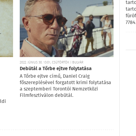
tart
tart
fúró
7784
2022. JÚNIUS 30. 13:01, CSÜTÖRTÖK | BULVÁR
Debütál a Tőrbe ejtve folytatása
A Tőrbe ejtve című, Daniel Craig
főszereplésével forgatott krimi folytatása
a szeptemberi Torontói Nemzetközi
Filmfesztiválon debütál.
ldi