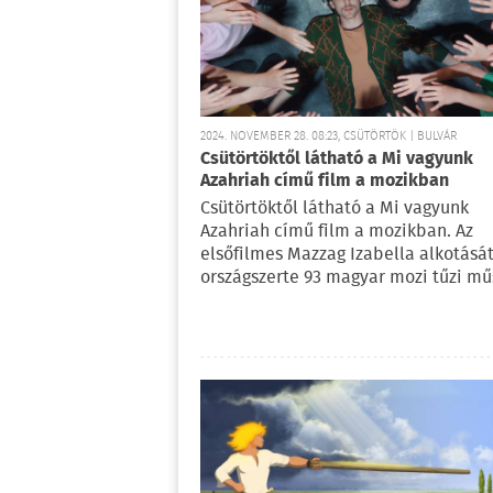
2024. NOVEMBER 28. 08:23, CSÜTÖRTÖK | BULVÁR
Csütörtöktől látható a Mi vagyunk
Azahriah című film a mozikban
Csütörtöktől látható a Mi vagyunk
Azahriah című film a mozikban. Az
elsőfilmes Mazzag Izabella alkotásá
országszerte 93 magyar mozi tűzi mű