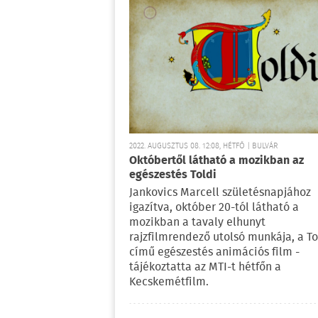
2022. AUGUSZTUS 08. 12:08, HÉTFŐ | BULVÁR
Októbertől látható a mozikban az
egészestés Toldi
Jankovics Marcell születésnapjához
igazítva, október 20-tól látható a
mozikban a tavaly elhunyt
rajzfilmrendező utolsó munkája, a To
című egészestés animációs film -
tájékoztatta az MTI-t hétfőn a
Kecskemétfilm.