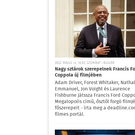
2022. MÁJUS 14. 16:03, SZOMBAT | BULVÁR
Nagy sztárok szerepelnek Francis F
Coppola új filmjében
Adam Driver, Forest Whitaker, Natha
Emmanuel, Jon Voight és Laurence
Fishburne játssza Francis Ford Copp
Megalopolis című, ősztől forgó filmj
főszerepeit - írta meg a deadline.c
filmes portál.