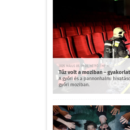
2025. MÁJUS 05. 09:06, HÉTFŐ | HELYI
Tűz volt a moziban – gyakorla
A győri és a pannonhalmi hivatásos
győri moziban.