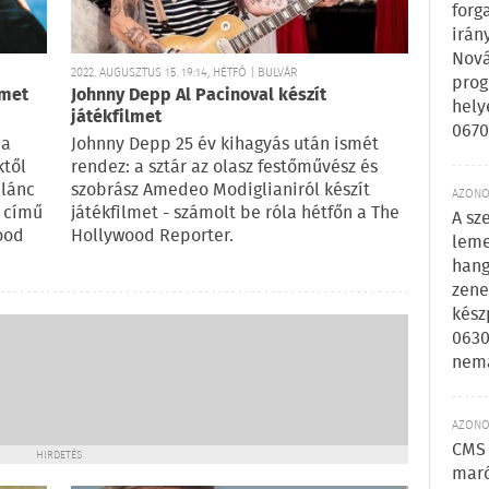
forg
irán
Nová
2022. AUGUSZTUS 15. 19:14, HÉTFŐ | BULVÁR
prog
lmet
Johnny Depp Al Pacinoval készít
hely
játékfilmet
0670
ia
Johnny Depp 25 év kihagyás után ismét
ktől
rendez: a sztár az olasz festőművész és
ilánc
szobrász Amedeo Modiglianiról készít
AZONOS
 című
játékfilmet - számolt be róla hétfőn a The
A sz
ood
Hollywood Reporter.
leme
hang
zene
kész
0630
nem
AZONOS
CMS 
HIRDETÉS
maró