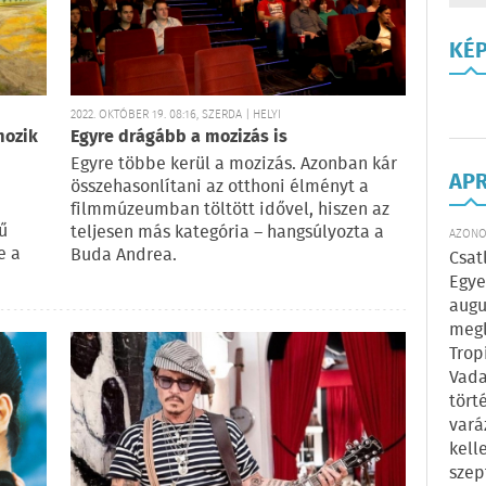
KÉ
2022. OKTÓBER 19. 08:16, SZERDA | HELYI
mozik
Egyre drágább a mozizás is
Egyre többe kerül a mozizás. Azonban kár
AP
összehasonlítani az otthoni élményt a
filmmúzeumban töltött idővel, hiszen az
ű
teljesen más kategória – hangsúlyozta a
AZONOS
e a
Buda Andrea.
Csat
Egye
augu
megl
Trop
Vada
tört
vará
kell
szep