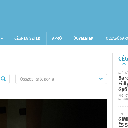
CÉGREGISZTER
APRÓ
ÜGYELETEK
OLVASÓSAR
CÉG
SZÉPS
Bar
Füll
Győ
9021 G
SZEMB
ÜZLETI
GIM
ÉS 