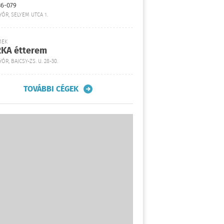
36-079
YŐR, SELYEM UTCA 1.
MEK
KA étterem
ŐR, BAJCSY-ZS. U. 28-30.
TOVÁBBI CÉGEK