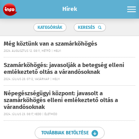
Hírek
KATEGÓRIÁK
KERESÉS
Még köztünk van a szamárköhögés
2024. AUGUSZTUS 12. 08:11, HÉTFŐ | HELYI
Szamárköhögés: javasolják a betegség elleni
emlékeztető oltás a várandósoknak
2024. JÚLIUS 28. 07:12, VASÁRNAP | HELYI
Népegészségügyi központ: javasolt a
szamárköhögés elleni emlékeztető oltás a
várandósoknak
2024. JÚLIUS 23. 08:17, KEDD | ÉLETMÓD
TOVÁBBIAK BETÖLTÉSE