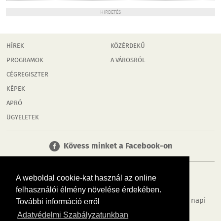
HIRDETÉS
HÍREK
KÖZÉRDEKŰ
PROGRAMOK
A VÁROSRÓL
CÉGREGISZTER
KÉPEK
APRÓ
ÜGYELETEK
Kövess minket a Facebook-on
A weboldal cookie-kat használ az online
felhasználói élmény növelése érdekében.
Tudj meg többet városodról! Hírek, programok, képek, napi
További információ erről
menü, cégek…. és minden, ami Győr
Adatvédelmi Szabályzatunkban