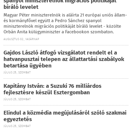
spanyol miniszterelnök migrációs politikáját
bíráló levelet
Magyar Péter miniszterelnök is aláírta 21 európai uniós állam-
és kormányfővel együtt a Pedro Sánchez spanyol
miniszterelnök migrációs politikáját bíráló levelet - közölte
Orbán Anita külügyminiszter a Facebookon szombaton.
AUGUSZTUS 02., VASÁRNAP
Gajdos László átfogó vizsgálatot rendelt el a
hatvanpusztai telepen az állattartási szabályok
betartása ügyében
JÚLIUS 25., SZOMBAT
Kapitány István: a Suzuki 76 milliárdos
fejlesztésre készül Esztergomban
JÚLIUS 25., SZOMBAT
Elindul a közmédia megújulásáról szóló szakmai
egyeztetés
JÚLIUS 25., SZOMBAT