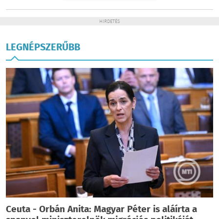
HIRDETÉS
LEGNÉPSZERŰBB
Ceuta - Orbán Anita: Magyar Péter is aláírta a