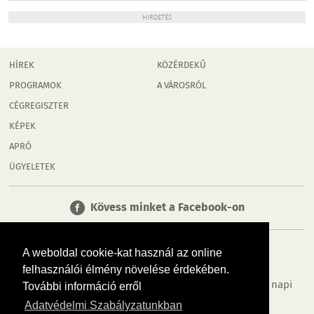
HIRDETÉS
HÍREK
KÖZÉRDEKŰ
PROGRAMOK
A VÁROSRÓL
CÉGREGISZTER
KÉPEK
APRÓ
ÜGYELETEK
Kövess minket a Facebook-on
A weboldal cookie-kat használ az online
felhasználói élmény növelése érdekében.
Tudj meg többet városodról! Hírek, programok, képek, napi
További információ erről
menü, cégek…. és minden, ami Győr
Adatvédelmi Szabályzatunkban