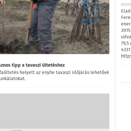
AZONOS
Elad
Fere
ener
2015
udva
79,5
4331
http
znos tipp a tavaszi ültetéshez
ültetés helyett az enyhe tavaszi időjárás lehetővé
munkálatokat.