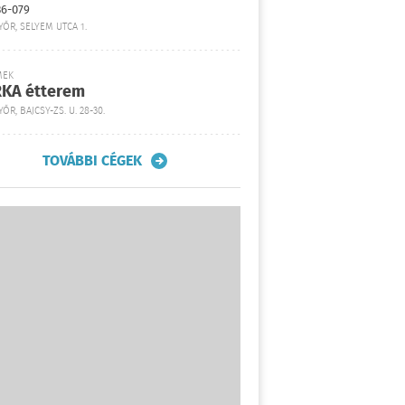
36-079
YŐR, SELYEM UTCA 1.
MEK
KA étterem
ŐR, BAJCSY-ZS. U. 28-30.
TOVÁBBI CÉGEK