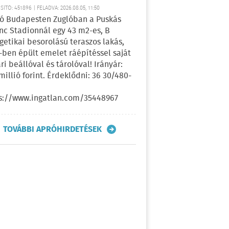
ÍTÓ: 451896 | FELADVA: 2026.08.05, 11:50
ó Budapesten Zuglóban a Puskás
nc Stadionnál egy 43 m2-es, B
getikai besorolású teraszos lakás,
-ben épült emelet ráépítéssel saját
ri beállóval és tárolóval! Irányár:
 millió forint. Érdeklődni: 36 30/480-
s://www.ingatlan.com/35448967
TOVÁBBI APRÓHIRDETÉSEK