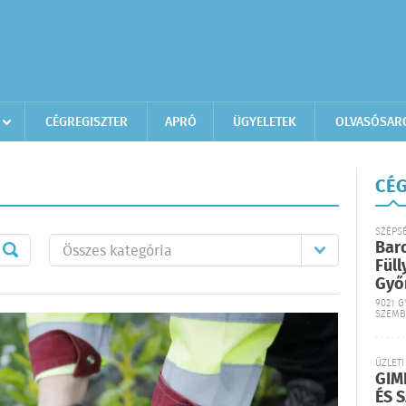
CÉGREGISZTER
APRÓ
ÜGYELETEK
OLVASÓSAR
CÉG
SZÉPS
Bar
Füll
Győ
9021 G
SZEMB
ÜZLETI
GIM
ÉS 