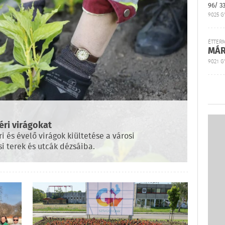
96/ 3
9025 G
ÉTTER
MÁR
9021 GY
éri virágokat
és évelő virágok kiültetése a városi
i terek és utcák dézsáiba.