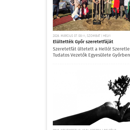
2026. MÁRCIUS 07. 08:11, SZOMBAT | HELYI
Elültették Győr szeretetfáját
Szeretetfát ültetett a Helló! Szeretle
Tudatos Vezetők Egyesülete Győrben