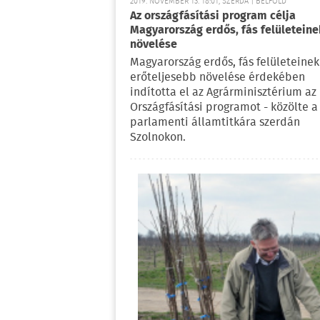
2019. NOVEMBER 13. 18:01, SZERDA | BELFÖLD
Az országfásítási program célja
Magyarország erdős, fás felületeine
növelése
Magyarország erdős, fás felületeinek
erőteljesebb növelése érdekében
indította el az Agrárminisztérium az
Országfásítási programot - közölte a
parlamenti államtitkára szerdán
Szolnokon.