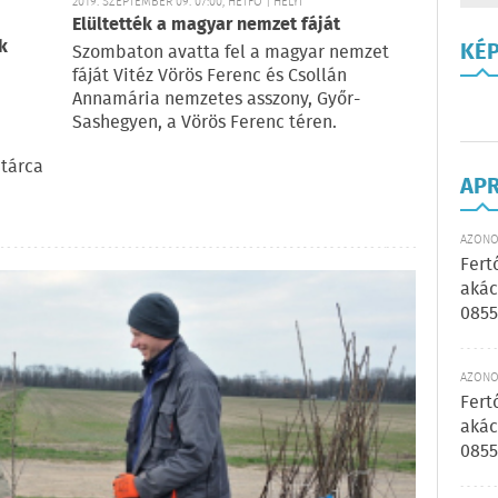
2019. SZEPTEMBER 09. 07:00, HÉTFŐ | HELYI
Elültették a magyar nemzet fáját
k
KÉ
Szombaton avatta fel a magyar nemzet
fáját Vitéz Vörös Ferenc és Csollán
Annamária nemzetes asszony, Győr-
Sashegyen, a Vörös Ferenc téren.
 tárca
AP
AZONOS
Fert
akác
0855
AZONOS
Fert
akác
0855