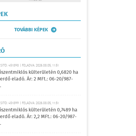
PEK
TOVÁBBI KÉPEK
RÓ
ÍTÓ: 451898 | FELADVA: 2026.08.05, 11:51
őszentmiklós külterületén 0,6820 ha
erdő eladó. Ár: 2 MFt.: 06-20/987-
.
ÍTÓ: 451899 | FELADVA: 2026.08.05, 11:51
őszentmiklós külterületén 0,7489 ha
erdő eladó. Ár: 2,2 MFt.: 06-20/987-
.