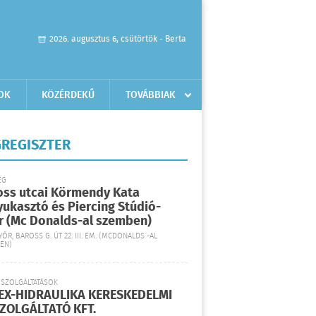
2026. augusztus 6, csütörtök - Berta
OK
KÖZÉRDEKŰ
TOVÁBBIAK
REGISZTER
ÉG
oss utcai Körmendy Kata
yukasztó és Piercing Stúdió-
r (Mc Donalds-al szemben)
YŐR, BAROSS G. ÚT 22. III. EM. (MCDONALDS´-AL
EN)
 SZOLGÁLTATÁSOK
EX-HIDRAULIKA KERESKEDELMI
SZOLGÁLTATÓ KFT.