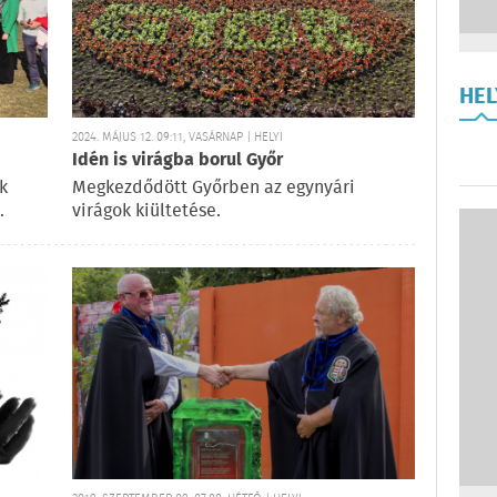
HE
2024. MÁJUS 12. 09:11, VASÁRNAP | HELYI
Idén is virágba borul Győr
k
Megkezdődött Győrben az egynyári
.
virágok kiültetése.