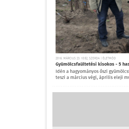
2016. MÁRCIUS 23. 10:52, SZERDA | ÉLETMÓD
Gyümölcsfaültetési kisokos - 5 has
Idén a hagyományos őszi gyümölcsfa
teszi a március végi, április eleji 