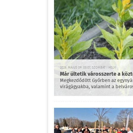
2026. MÁJUS 09. 08:07, SZOMBAT | HELYI
Már ültetik városszerte a közt
Megkezdődött Győrben az egynyári 
virágágyakba, valamint a belváros