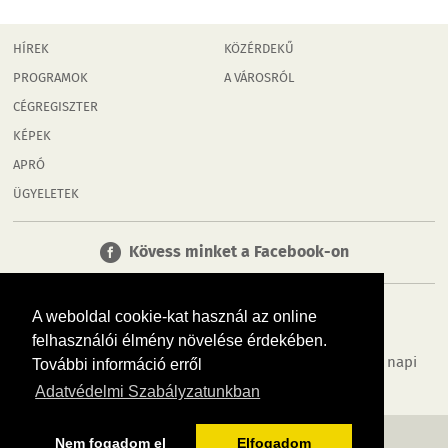
HÍREK
KÖZÉRDEKŰ
PROGRAMOK
A VÁROSRÓL
CÉGREGISZTER
KÉPEK
APRÓ
ÜGYELETEK
Kövess minket a Facebook-on
A weboldal cookie-kat használ az online
felhasználói élmény növelése érdekében.
Tudj meg többet városodról! Hírek, programok, képek, napi
További információ erről
menü, cégek…. és minden, ami Győr
Adatvédelmi Szabályzatunkban
MÉDIAAJÁNLÓ
ADATVÉDELEM
IMPRESSZUM
RÓLUNK
ÁSZF
Nem fogadom el
Elfogadom