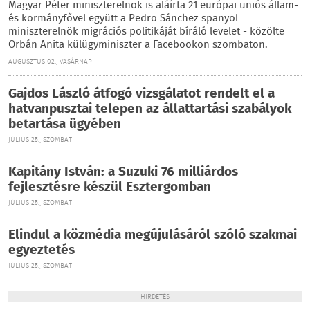
Magyar Péter miniszterelnök is aláírta 21 európai uniós állam-
és kormányfővel együtt a Pedro Sánchez spanyol
miniszterelnök migrációs politikáját bíráló levelet - közölte
Orbán Anita külügyminiszter a Facebookon szombaton.
AUGUSZTUS 02., VASÁRNAP
Gajdos László átfogó vizsgálatot rendelt el a
hatvanpusztai telepen az állattartási szabályok
betartása ügyében
JÚLIUS 25., SZOMBAT
Kapitány István: a Suzuki 76 milliárdos
fejlesztésre készül Esztergomban
JÚLIUS 25., SZOMBAT
Elindul a közmédia megújulásáról szóló szakmai
egyeztetés
JÚLIUS 25., SZOMBAT
HIRDETÉS