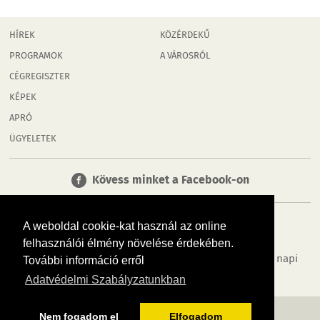
HÍREK
KÖZÉRDEKŰ
PROGRAMOK
A VÁROSRÓL
CÉGREGISZTER
KÉPEK
APRÓ
ÜGYELETEK
Kövess minket a Facebook-on
A weboldal cookie-kat használ az online
felhasználói élmény növelése érdekében.
Tudj meg többet városodról! Hírek, programok, képek, napi
További információ erről
menü, cégek…. és minden, ami Győr
Adatvédelmi Szabályzatunkban
MÉDIAAJÁNLÓ
ADATVÉDELEM
IMPRESSZUM
RÓLUNK
ÁSZF
Nem fogadom el
Elfogadom