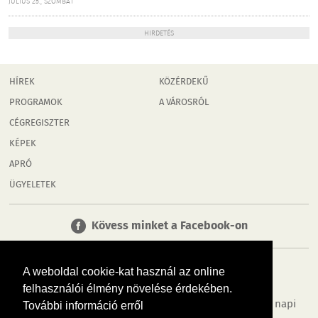
JÚLIUS 25., SZOMBAT
HIRDETÉS
HÍREK
KÖZÉRDEKŰ
PROGRAMOK
A VÁROSRÓL
CÉGREGISZTER
KÉPEK
APRÓ
ÜGYELETEK
Kövess minket a Facebook-on
A weboldal cookie-kat használ az online
felhasználói élmény növelése érdekében.
Tudj meg többet városodról! Hírek, programok, képek, napi
További információ erről
menü, cégek…. és minden, ami Győr