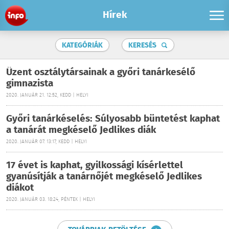
Hírek
KATEGÓRIÁK
KERESÉS
Üzent osztálytársainak a győri tanárkesélő
gimnazista
2020. JANUÁR 21. 12:52, KEDD | HELYI
Győri tanárkéselés: Súlyosabb büntetést kaphat
a tanárát megkéselő Jedlikes diák
2020. JANUÁR 07. 13:17, KEDD | HELYI
17 évet is kaphat, gyilkossági kísérlettel
gyanúsítják a tanárnőjét megkéselő Jedlikes
diákot
2020. JANUÁR 03. 18:24, PÉNTEK | HELYI