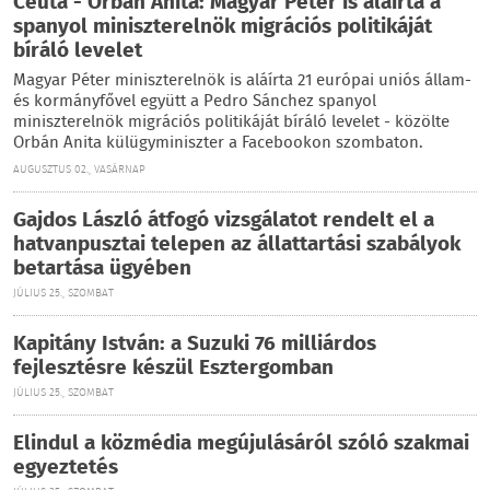
Ceuta - Orbán Anita: Magyar Péter is aláírta a
spanyol miniszterelnök migrációs politikáját
bíráló levelet
Magyar Péter miniszterelnök is aláírta 21 európai uniós állam-
és kormányfővel együtt a Pedro Sánchez spanyol
miniszterelnök migrációs politikáját bíráló levelet - közölte
Orbán Anita külügyminiszter a Facebookon szombaton.
AUGUSZTUS 02., VASÁRNAP
Gajdos László átfogó vizsgálatot rendelt el a
hatvanpusztai telepen az állattartási szabályok
betartása ügyében
JÚLIUS 25., SZOMBAT
Kapitány István: a Suzuki 76 milliárdos
fejlesztésre készül Esztergomban
JÚLIUS 25., SZOMBAT
Elindul a közmédia megújulásáról szóló szakmai
egyeztetés