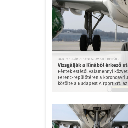
2020. FEBRUÁR 01. 13:20, SZOMBAT | BELFÖLD
Vizsgálják a Kínából érkező u
Péntek estétől valamennyi közvetl
Ferenc-repülőtéren a koronoavríu
közölte a Budapest Airport Zrt. az