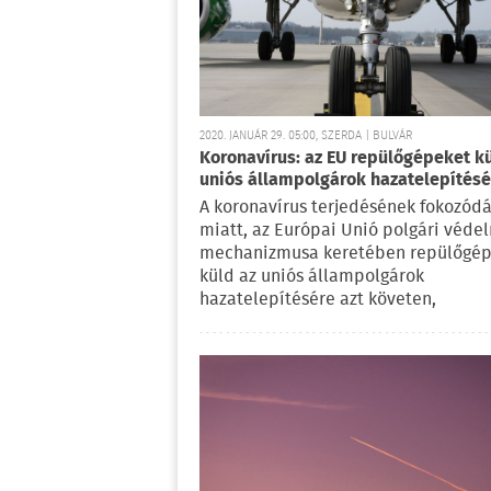
2020. JANUÁR 29. 05:00, SZERDA | BULVÁR
Koronavírus: az EU repülőgépeket k
uniós állampolgárok hazatelepítésé
A koronavírus terjedésének fokozód
miatt, az Európai Unió polgári véde
mechanizmusa keretében repülőgép
küld az uniós állampolgárok
hazatelepítésére azt követen,