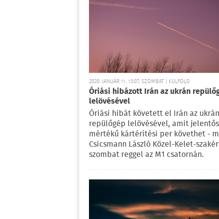
2020. JANUÁR 11. 13:07, SZOMBAT | KÜLFÖLD
Óriási hibázott Irán az ukrán repülő
lelövésével
Óriási hibát követett el Irán az ukrá
repülőgép lelövésével, amit jelentős
mértékű kártérítési per követhet - 
Csicsmann László Közel-Kelet-szakér
szombat reggel az M1 csatornán.