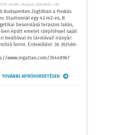
ÍTÓ: 451896 | FELADVA: 2026.08.05, 11:50
ó Budapesten Zuglóban a Puskás
nc Stadionnál egy 43 m2-es, B
getikai besorolású teraszos lakás,
-ben épült emelet ráépítéssel saját
ri beállóval és tárolóval! Irányár:
 millió forint. Érdeklődni: 36 30/480-
s://www.ingatlan.com/35448967
TOVÁBBI APRÓHIRDETÉSEK