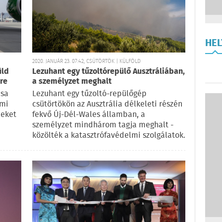
HE
2020. JANUÁR 23. 07:42, CSÜTÖRTÖK | KÜLFÖLD
üld
Lezuhant egy tűzoltórepülő Ausztráliában,
re
a személyzet meghalt
ása
Lezuhant egy tűzoltó-repülőgép
lmi
csütörtökön az Ausztrália délkeleti részén
eket
fekvő Új-Dél-Wales államban, a
személyzet mindhárom tagja meghalt -
közölték a katasztrófavédelmi szolgálatok.