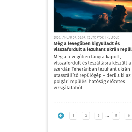
2020. JANUÁR 09. 08:09, CSÜTÖRTÖK | KÜLFÖLD
Még a levegőben kigyulladt és
visszafordult a lezuhant ukrán repü
Még a levegőben lángra kapott,
visszafordult és leszállásra készült a
szerdán Teheránban lezuhant ukrán
utasszállító repülőgép – derült ki az 
polgári repülési hatóság előzetes
vizsgálatából.
…
1
2
3
5
6