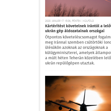
2020. JANUÁR 17. 15:06, PÉNTEK | KÜLFÖLD
Kártérítést követelnek Irántól a lelő
ukrán gép áldozatainak országai
Ötpontos követeléscsomagot fogalm
meg Iránnal szemben csütörtöki lon
ülésükön azoknak az országoknak a
külügyminiszterei, amelyek állampo
a múlt héten Teherán közelében lelő
ukrán repülőgépen utaztak.