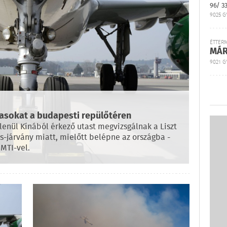
96/ 3
9025 G
ÉTTER
MÁR
9021 GY
tasokat a budapesti repülőtéren
enül Kínából érkező utast megvizsgálnak a Liszt
s-járvány miatt, mielőtt belépne az országba -
 MTI-vel.