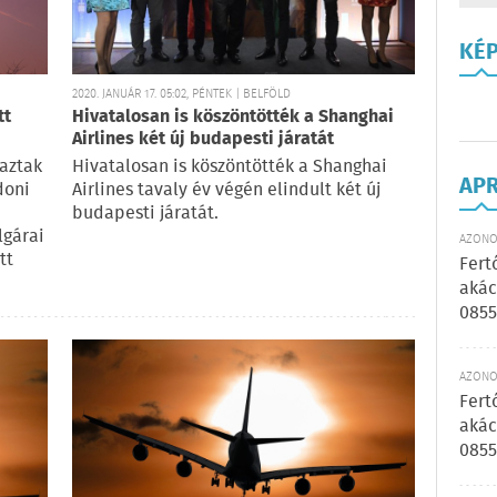
KÉ
2020. JANUÁR 17. 05:02, PÉNTEK | BELFÖLD
tt
Hivatalosan is köszöntötték a Shanghai
Airlines két új budapesti járatát
aztak
Hivatalosan is köszöntötték a Shanghai
AP
doni
Airlines tavaly év végén elindult két új
budapesti járatát.
lgárai
AZONOS
tt
Fert
akác
0855
AZONOS
Fert
akác
0855