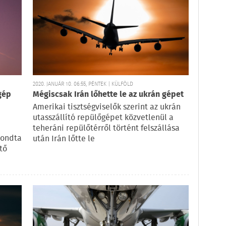
2020. JANUÁR 10. 06:55, PÉNTEK | KÜLFÖLD
gép
Mégiscsak Irán lőhette le az ukrán gépet
Amerikai tisztségviselők szerint az ukrán
n
utasszállító repülőgépet közvetlenül a
teheráni repülőtérről történt felszállása
mondta
után Irán lőtte le
tő