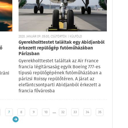
2020. JANUÁR 09. 05:00, CSÜTÖRTÖK | KÜLFÖLD
Gyerekholttestet találtak egy Abidjanból
lő
érkezett repülőgép futóműházában
Párizsban
Gyerekholttestet találtak az Air France
francia légitársaság egyik Boeing 777-es
típusú repülőgépének futóműházában a
iráni
párizsi Roissy repülőtéren. A járat az
elefántcsontparti Abidjanból érkezett a
francia fővárosba
…
7
8
9
10
32
33
34
35