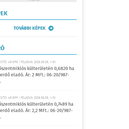
PEK
TOVÁBBI KÉPEK
RÓ
ÍTÓ: 451898 | FELADVA: 2026.08.05, 11:51
őszentmiklós külterületén 0,6820 ha
erdő eladó. Ár: 2 MFt.: 06-20/987-
.
ÍTÓ: 451899 | FELADVA: 2026.08.05, 11:51
őszentmiklós külterületén 0,7489 ha
erdő eladó. Ár: 2,2 MFt.: 06-20/987-
.