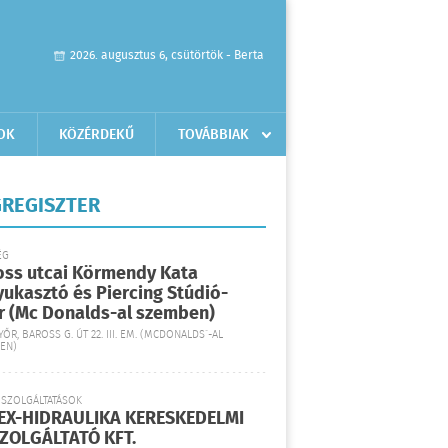
2026. augusztus 6, csütörtök - Berta
OK
KÖZÉRDEKŰ
TOVÁBBIAK
REGISZTER
ÉG
oss utcai Körmendy Kata
yukasztó és Piercing Stúdió-
r (Mc Donalds-al szemben)
YŐR, BAROSS G. ÚT 22. III. EM. (MCDONALDS´-AL
EN)
 SZOLGÁLTATÁSOK
EX-HIDRAULIKA KERESKEDELMI
SZOLGÁLTATÓ KFT.