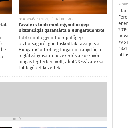
AZONOS
Elad
Fere
2020. JANUÁR 13. 13:01, HÉTFŐ | BELFÖLD
ener
étát
Tavaly is több mint egymillió gép
2015
biztonságát garantálta a HungaroControl
udva
n
Több mint egymillió repülőgép
79,5
ó
biztonságáról gondoskodtak tavaly is a
4331
The
HungaroControl légiforgalmi irányítói, a
http
gy
leglátványosabb növekedés a koszovói
magas légtérben volt, ahol 23 százalékkal
több gépet kezeltek
HIRDETÉS