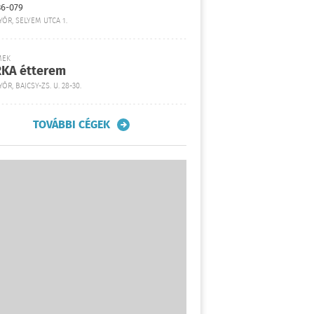
36-079
YŐR, SELYEM UTCA 1.
MEK
KA étterem
ŐR, BAJCSY-ZS. U. 28-30.
TOVÁBBI CÉGEK