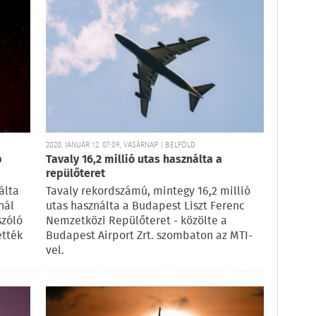
2020. JANUÁR 12. 07:09, VASÁRNAP | BELFÖLD
b
Tavaly 16,2 millió utas használta a
repülőteret
álta
Tavaly rekordszámú, mintegy 16,2 millió
nál
utas használta a Budapest Liszt Ferenc
szóló
Nemzetközi Repülőteret - közölte a
ették
Budapest Airport Zrt. szombaton az MTI-
vel.