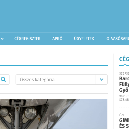
CÉGREGISZTER
APRÓ
ÜGYELETEK
OLVASÓSAR
CÉG
SZÉPS
Bar
Füll
Győ
9021 G
SZEMB
ÜZLETI
GIM
ÉS 