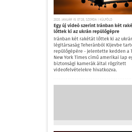
2020. JANUÁR 15. 07:28, SZERDA | KÜLFÖLD
Egy új videó szerint Iránban két rak
lőttek ki az ukrán repülőgépre
Iránban két rakétát lőttek ki az ukrá
légitársaság Teheránból Kijevbe tart
repülőgépére - jelentette kedden a 
New York Times című amerikai lap e
biztonsági kamerák által rögzített
videofelvételekre hivatkozva.