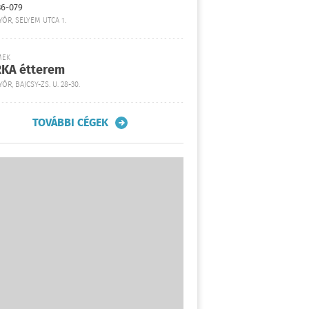
36-079
YŐR, SELYEM UTCA 1.
MEK
KA étterem
ŐR, BAJCSY-ZS. U. 28-30.
TOVÁBBI CÉGEK