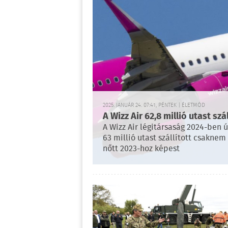
2025. JANUÁR 24. 07:41, PÉNTEK | ÉLETMÓD
A Wizz Air 62,8 millió utast sz
A Wizz Air légitársaság 2024-ben 
63 millió utast szállított csaknem
nőtt 2023-hoz képest