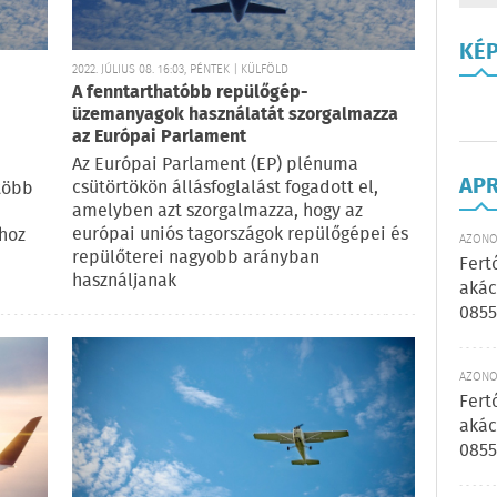
KÉ
2022. JÚLIUS 08. 16:03, PÉNTEK | KÜLFÖLD
A fenntarthatóbb repülőgép-
üzemanyagok használatát szorgalmazza
az Európai Parlament
Az Európai Parlament (EP) plénuma
AP
csütörtökön állásfoglalást fogadott el,
 több
amelyben azt szorgalmazza, hogy az
európai uniós tagországok repülőgépei és
ához
AZONOS
repülőterei nagyobb arányban
Fert
használjanak
akác
0855
AZONOS
Fert
akác
0855