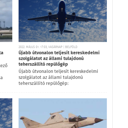
2022. MÁJUS 01. 17:03, VASÁRNAP | BELFÖLD
ta
Újabb útvonalon teljesít kereskedelmi
szolgálatot az állami tulajdonú
teherszállító repülőgép
kező
Újabb útvonalon teljesít kereskedelmi
szolgálatot az állami tulajdonú
 a
teherszállító repülőgép: