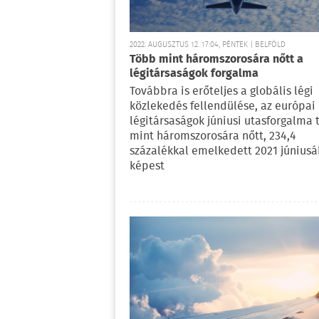
2022. AUGUSZTUS 12. 17:04, PÉNTEK | BELFÖLD
Több mint háromszorosára nőtt a
légitársaságok forgalma
Továbbra is erőteljes a globális légi
közlekedés fellendülése, az európai
légitársaságok júniusi utasforgalma
mint háromszorosára nőtt, 234,4
százalékkal emelkedett 2021 június
képest