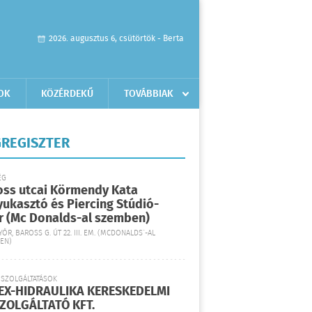
2026. augusztus 6, csütörtök - Berta
OK
KÖZÉRDEKŰ
TOVÁBBIAK
REGISZTER
ÉG
oss utcai Körmendy Kata
yukasztó és Piercing Stúdió-
r (Mc Donalds-al szemben)
YŐR, BAROSS G. ÚT 22. III. EM. (MCDONALDS´-AL
EN)
 SZOLGÁLTATÁSOK
EX-HIDRAULIKA KERESKEDELMI
SZOLGÁLTATÓ KFT.