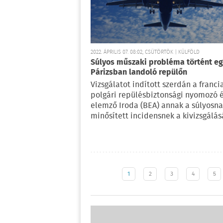
2022. ÁPRILIS 07. 08:02, CSÜTÖRTÖK | KÜLFÖLD
Súlyos műszaki probléma történt e
Párizsban landoló repülőn
Vizsgálatot indított szerdán a franci
polgári repülésbiztonsági nyomozó 
elemző Iroda (BEA) annak a súlyosn
minősített incidensnek a kivizsgálás
1
2
3
4
5