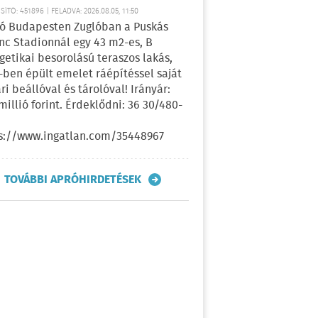
ÍTÓ: 451896 | FELADVA: 2026.08.05, 11:50
ó Budapesten Zuglóban a Puskás
nc Stadionnál egy 43 m2-es, B
getikai besorolású teraszos lakás,
-ben épült emelet ráépítéssel saját
ri beállóval és tárolóval! Irányár:
 millió forint. Érdeklődni: 36 30/480-
s://www.ingatlan.com/35448967
TOVÁBBI APRÓHIRDETÉSEK