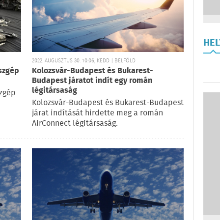
HE
2022. AUGUSZTUS 30. 10:06, KEDD | BELFÖLD
szgép
Kolozsvár-Budapest és Bukarest-
Budapest járatot indít egy román
légitársaság
zgép
Kolozsvár-Budapest és Bukarest-Budapest
járat indítását hirdette meg a román
AirConnect légitársaság.