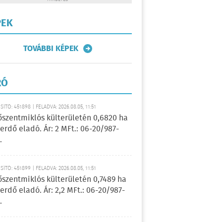
PEK
TOVÁBBI KÉPEK
RÓ
ÍTÓ: 451898 | FELADVA: 2026.08.05, 11:51
őszentmiklós külterületén 0,6820 ha
erdő eladó. Ár: 2 MFt.: 06-20/987-
.
ÍTÓ: 451899 | FELADVA: 2026.08.05, 11:51
őszentmiklós külterületén 0,7489 ha
erdő eladó. Ár: 2,2 MFt.: 06-20/987-
.