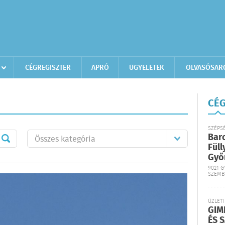
CÉGREGISZTER
APRÓ
ÜGYELETEK
OLVASÓSAR
CÉG
SZÉPS
Bar
Füll
Győ
9021 G
SZEMB
ÜZLETI
GIM
ÉS 