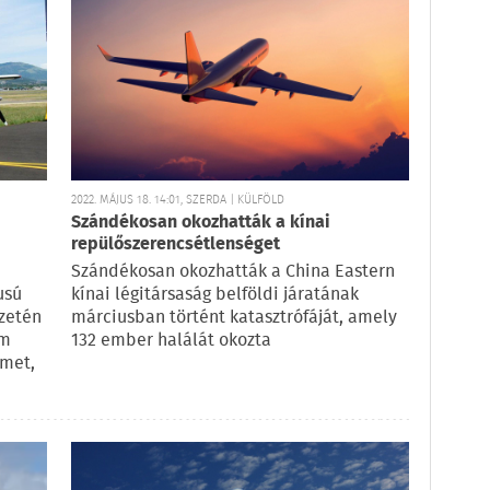
2022. MÁJUS 18. 14:01, SZERDA | KÜLFÖLD
Szándékosan okozhatták a kínai
repülőszerencsétlenséget
Szándékosan okozhatták a China Eastern
usú
kínai légitársaság belföldi járatának
zetén
márciusban történt katasztrófáját, amely
um
132 ember halálát okozta
émet,