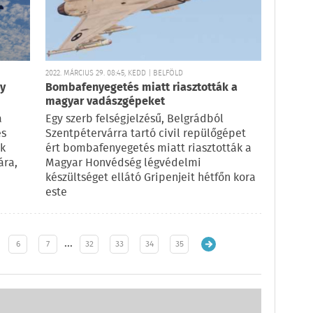
2022. MÁRCIUS 29. 08:45, KEDD | BELFÖLD
gy
Bombafenyegetés miatt riasztották a
magyar vadászgépeket
a
Egy szerb felségjelzésű, Belgrádból
és
Szentpétervárra tartó civil repülőgépet
ak
ért bombafenyegetés miatt riasztották a
ára,
Magyar Honvédség légvédelmi
készültséget ellátó Gripenjeit hétfőn kora
este
…
6
7
32
33
34
35