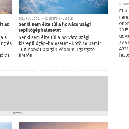
AZONOS
Elad
Fere
2022. MÁJUS 30. 14:02, HÉTFŐ | KÜLFÖLD
ener
át az
Senki nem élte túl a horvátországi
2015
repülőgépbalesetet
udva
ja a
Senki sem élte túl a horvátországi
79,5
ing és
kisrepülőgép-balesetet - közölte Damir
4331
Trut horvát polgári védelmi igazgató
http
járat
hétfőn.
HIRDETÉS