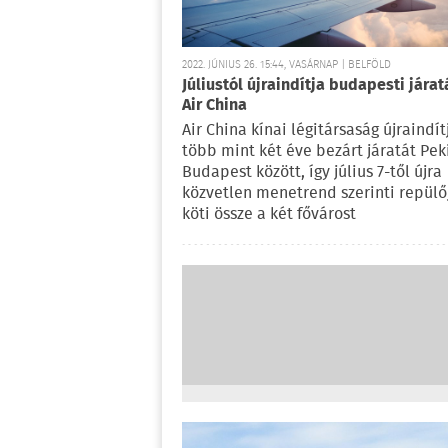
2022. JÚNIUS 26. 15:44, VASÁRNAP | BELFÖLD
Júliustól újraindítja budapesti járat
Air China
Air China kínai légitársaság újraindít
több mint két éve bezárt járatát Pek
Budapest között, így július 7-től újra
közvetlen menetrend szerinti repülő
köti össze a két fővárost