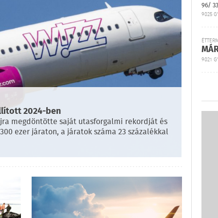
96/ 3
9025 G
ÉTTER
MÁR
9021 GY
állított 2024-ben
újra megdöntötte saját utasforgalmi rekordját és
 300 ezer járaton, a járatok száma 23 százalékkal