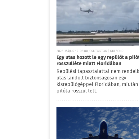
2022. MÁJUS 12. 06:00, CSÜTÖRTÖK | KÜLFÖLD
Egy utas hozott le egy repülőt a piló
rosszulléte miatt Floridában
Repülési tapasztalattal nem rendel
utas landolt biztonságosan egy
kisrepülőgéppel Floridában, miután
pilóta rosszul lett.