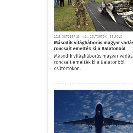
2023. OKTÓBER 26. 14:34, CSÜTÖRTÖK | BELFÖLD
Második világháborús magyar vadá
roncsait emelték ki a Balatonból
Második világháborús magyar vadás
roncsait emelték ki a Balatonból
csütörtökön.