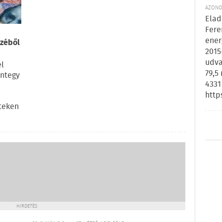
AZONOS
Elad
Fere
ener
nzéből
2015
udva
el
79,5
integy
4331
http
teken
HIRDETÉS