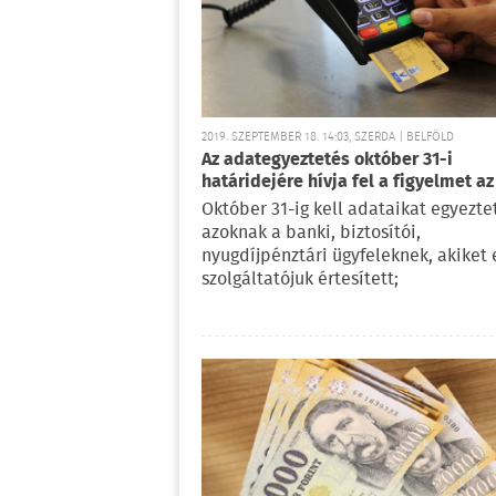
2019. SZEPTEMBER 18. 14:03, SZERDA | BELFÖLD
Az adategyeztetés október 31-i
határidejére hívja fel a figyelmet a
Október 31-ig kell adataikat egyezte
azoknak a banki, biztosítói,
nyugdíjpénztári ügyfeleknek, akiket 
szolgáltatójuk értesített;