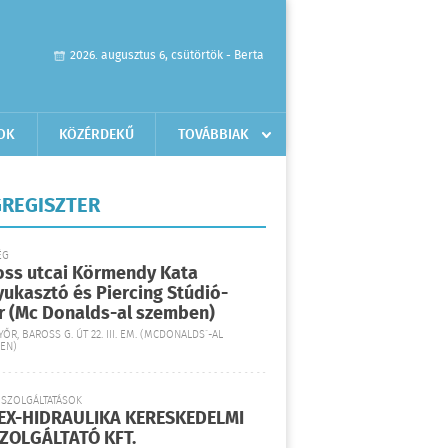
2026. augusztus 6, csütörtök - Berta
OK
KÖZÉRDEKŰ
TOVÁBBIAK
REGISZTER
ÉG
oss utcai Körmendy Kata
yukasztó és Piercing Stúdió-
r (Mc Donalds-al szemben)
YŐR, BAROSS G. ÚT 22. III. EM. (MCDONALDS´-AL
EN)
 SZOLGÁLTATÁSOK
EX-HIDRAULIKA KERESKEDELMI
SZOLGÁLTATÓ KFT.