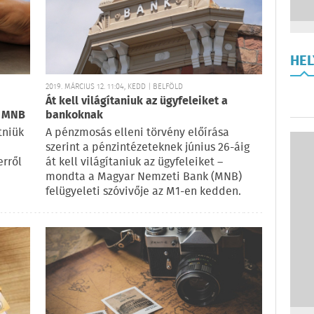
HE
2019. MÁRCIUS 12. 11:04, KEDD | BELFÖLD
Át kell világítaniuk az ügyfeleiket a
z MNB
bankoknak
tniük
A pénzmosás elleni törvény előírása
szerint a pénzintézeteknek június 26-áig
erről
át kell világítaniuk az ügyfeleiket –
mondta a Magyar Nemzeti Bank (MNB)
felügyeleti szóvivője az M1-en kedden.