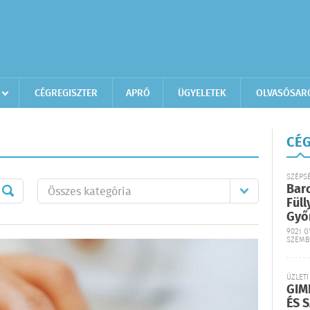
CÉGREGISZTER
APRÓ
ÜGYELETEK
OLVASÓSAR
CÉG
SZÉPS
Bar
Füll
Győ
9021 G
SZEMB
ÜZLETI
GIM
ÉS 