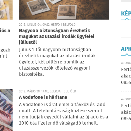
KÉ
2018. JÚNIUS 04. 09:22, HÉTFŐ | BELFÖLD
iós a
Nagyobb biztonságban érezhetik
magukat az utazási irodák ügyfelei
júliustól
AP
Július 1-től nagyobb biztonságban
lgozó
érezhetik magukat az utazási irodák
rint
ügyfelei, két pillérre bomlik az
AZONOS
utazásszervezők kötelező vagyoni
Fert
biztosítéka,
akác
0855
2012. MÁJUS 30. 14:03, SZERDA | BELFÖLD
A Vodafone is hárítana
AZONOS
A Vodafone is árat emel a távközlési adó
Fert
miatt. A telefontársaság közlése szerint
akác
nem tudják egyedül vállalni az új adó és a
0855
2010 óta fizetendő válságadó terheit.