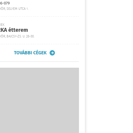
36-079
YŐR, SELYEM UTCA 1.
MEK
KA étterem
ŐR, BAJCSY-ZS. U. 28-30.
TOVÁBBI CÉGEK