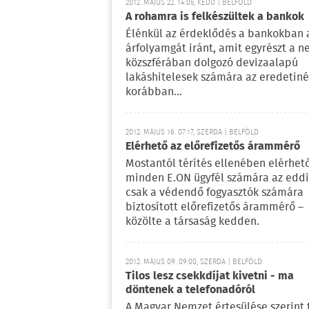
2012. MÁJUS 22. 14:05, KEDD | BELFÖLD
A rohamra is felkészültek a bankok
Élénkül az érdeklődés a bankokban 
árfolyamgát iránt, amit egyrészt a 
közszférában dolgozó devizaalapú
lakáshitelesek számára az eredetiné
korábban...
2012. MÁJUS 16. 07:17, SZERDA | BELFÖLD
Elérhető az előrefizetős árammérő
Mostantól térítés ellenében elérhet
minden E.ON ügyfél számára az edd
csak a védendő fogyasztók számára
biztosított előrefizetős árammérő –
közölte a társaság kedden.
2012. MÁJUS 09. 09:00, SZERDA | BELFÖLD
Tilos lesz csekkdíjat kivetni - ma
döntenek a telefonadóról
A Magyar Nemzet értesülése szerint t