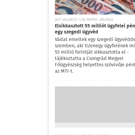
2017. JANUÁR 27. 11:03, PÉNTEK | BELFÖLD
Elsikkasztott 55 milliót ügyfelei pé
egy szegedi ügyvéd
Vádat emeltek egy szegedi ügyvédd
szemben, aki tizenegy ügyfelének m
55 millió forintját sikkasztotta el -
tájékoztatta a Csongrád Megyei
Főügyészség helyettes szóvivője pén
az MTI-t.