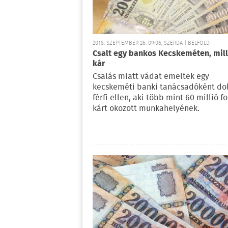
2018. SZEPTEMBER 26. 09:06, SZERDA | BELFÖLD
Csalt egy bankos Kecskeméten, mill
kár
Csalás miatt vádat emeltek egy
kecskeméti banki tanácsadóként do
férfi ellen, aki több mint 60 millió fo
kárt okozott munkahelyének.