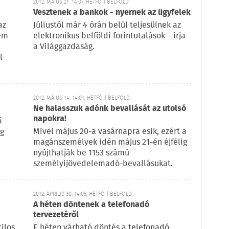
2012. MÁJUS 21. 14:07, HÉTFŐ | BELFÖLD
Vesztenek a bankok - nyernek az ügyfelek
az
Júliustól már 4 órán belül teljesülnek az
nem
elektronikus belföldi forintutalások – írja
a Világgazdaság.
l
2012. MÁJUS 14. 14:01, HÉTFŐ | BELFÖLD
Ne halasszuk adónk bevallását az utolsó
napokra!
ő
Mivel május 20-a vasárnapra esik, ezért a
ig
magánszemélyek idén május 21-én éjfélig
nyújthatják be 1153 számú
személyijövedelemadó-bevallásukat.
2012. ÁPRILIS 30. 14:05, HÉTFŐ | BELFÖLD
A héten döntenek a telefonadó
tervezetéről
ilos
E héten várható döntés a telefonadó