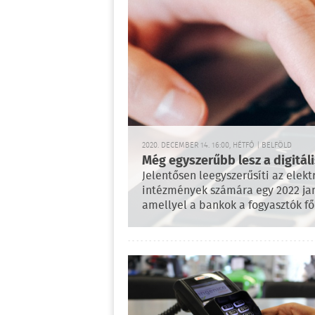
2020. DECEMBER 14. 16:00, HÉTFŐ | BELFÖLD
Még egyszerűbb lesz a digitál
Jelentősen leegyszerűsíti az elek
intézmények számára egy 2022 jan
amellyel a bankok a fogyasztók fő