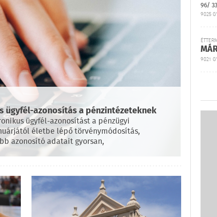
96/ 3
9025 G
ÉTTER
MÁR
9021 GY
is ügyfél-azonosítás a pénzintézeteknek
tronikus ügyfél-azonosítást a pénzügyi
uárjától életbe lépő törvénymódosítás,
bb azonosító adatait gyorsan,