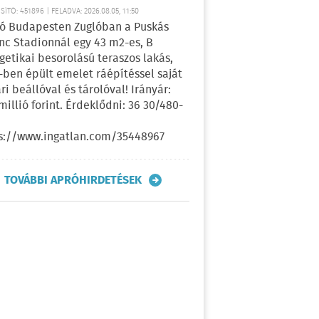
ÍTÓ: 451896 | FELADVA: 2026.08.05, 11:50
ó Budapesten Zuglóban a Puskás
nc Stadionnál egy 43 m2-es, B
getikai besorolású teraszos lakás,
-ben épült emelet ráépítéssel saját
ri beállóval és tárolóval! Irányár:
 millió forint. Érdeklődni: 36 30/480-
s://www.ingatlan.com/35448967
TOVÁBBI APRÓHIRDETÉSEK