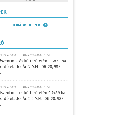
PEK
TOVÁBBI KÉPEK
RÓ
ÍTÓ: 451898 | FELADVA: 2026.08.05, 11:51
őszentmiklós külterületén 0,6820 ha
erdő eladó. Ár: 2 MFt.: 06-20/987-
.
ÍTÓ: 451899 | FELADVA: 2026.08.05, 11:51
őszentmiklós külterületén 0,7489 ha
erdő eladó. Ár: 2,2 MFt.: 06-20/987-
.