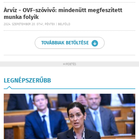
Árvíz - OVF-szóvivő: mindenütt megfeszített
munka folyik
2024. SZEPETEMBER 20. 07:41, PÉNTEK | BELFÖLD
TOVÁBBIAK BETÖLTÉSE
HIRDETÉS
LEGNÉPSZERŰBB