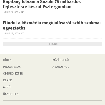
Kapitány István: a Suzuki 76 milliárdos
fejlesztésre készül Esztergomban
JÚLIUS 25., SZOMBAT
Elindul a közmédia megújulásáról szóló szakmai
egyeztetés
JÚLIUS 25., SZOMBAT
HIRDETÉS
HÍREK
KÖZÉRDEKŰ
PROGRAMOK
A VÁROSRÓL
CÉGREGISZTER
KÉPEK
APRÓ
ÜGYELETEK