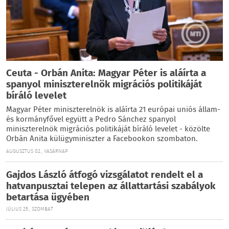
Ceuta - Orbán Anita: Magyar Péter is aláírta a
spanyol miniszterelnök migrációs politikáját
bíráló levelet
Magyar Péter miniszterelnök is aláírta 21 európai uniós állam-
és kormányfővel együtt a Pedro Sánchez spanyol
miniszterelnök migrációs politikáját bíráló levelet - közölte
Orbán Anita külügyminiszter a Facebookon szombaton.
AUGUSZTUS 02., VASÁRNAP
Gajdos László átfogó vizsgálatot rendelt el a
hatvanpusztai telepen az állattartási szabályok
betartása ügyében
JÚLIUS 25., SZOMBAT