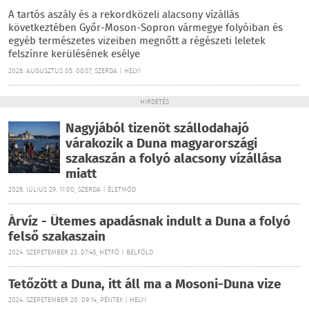
A tartós aszály és a rekordközeli alacsony vízállás
következtében Győr-Moson-Sopron vármegye folyóiban és
egyéb természetes vizeiben megnőtt a régészeti leletek
felszínre kerülésének esélye
2026. AUGUSZTUS 05. 08:07, SZERDA | HELYI
HIRDETÉS
Nagyjából tizenöt szállodahajó
várakozik a Duna magyarországi
szakaszán a folyó alacsony vízállása
miatt
2026. JÚLIUS 29. 11:00, SZERDA | ÉLETMÓD
Árvíz - Ütemes apadásnak indult a Duna a folyó
felső szakaszain
2024. SZEPETEMBER 23. 07:48, HÉTFŐ | BELFÖLD
Tetőzött a Duna, itt áll ma a Mosoni-Duna vize
2024. SZEPETEMBER 20. 09:14, PÉNTEK | HELYI